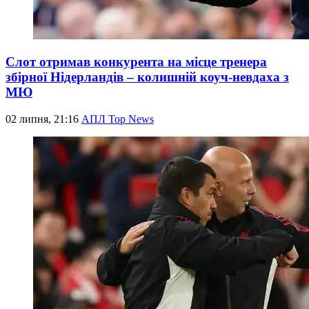
Слот отримав конкурента на місце тренера
збірної Нідерландів – колишній коуч-невдаха з
МЮ
02 липня, 21:16
АПЛ Top News