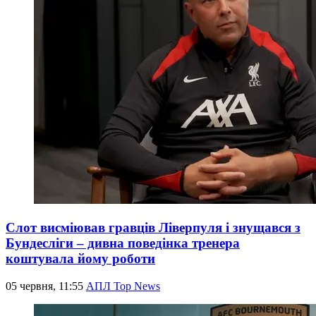
Слот висміював гравців Ліверпуля і знущався з
Бундесліги – дивна поведінка тренера
коштувала йому роботи
05 червня, 11:55
АПЛ Top News