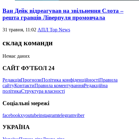
Ван Дейк відреагував на звільнення Слота –
решта гравців Ліверпуля промовчала
31 травня, 11:02
АПЛ Top News
склад команди
Немає даних
САЙТ ФУТБОЛ 24
Редакція
Прогнози
Політика конфіденційності
Правила
сайту
Контакти
Правила коментування
Редакційна
політика
Структура власності
Соціальні мережі
facebook
x
youtube
instagram
telegram
viber
УКРАЇНА