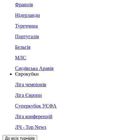
Франція
Нідерланди
Туреччина
Португалія
Бельгія
МЛС
Саудівська Аравія
Єврокубки
Ліга чемпіонів
Ліга Європи
Суперкубок УЄФА
Ліга конференцій
ЛЧ - Top News
До всіх турнірів