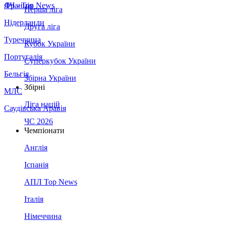
Франція
ЛЧ - Top News
Перша ліга
Нідерланди
Друга ліга
Туреччина
Кубок України
Португалія
Суперкубок України
Бельгія
Збірна України
Збірні
МЛС
Ліга націй
Саудівська Аравія
ЧС 2026
Чемпіонати
Англія
Іспанія
АПЛ Top News
Італія
Німеччина