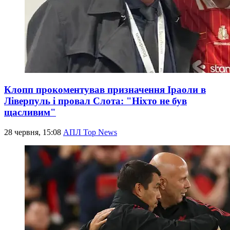
Клопп прокоментував призначення Іраоли в
Ліверпуль і провал Слота: "Ніхто не був
щасливим"
28 червня, 15:08
АПЛ Top News