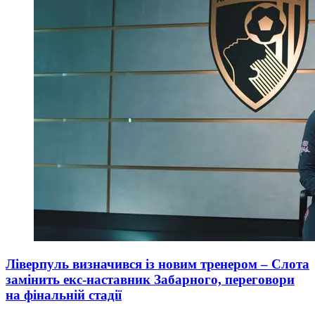
Ліверпуль визначився із новим тренером – Слота
замінить екс-наставник Забарного, переговори
на фінальній стадії