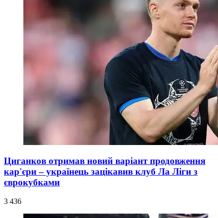
Циганков отримав новий варіант продовження
кар'єри – українець зацікавив клуб Ла Ліги з
єврокубками
3 436