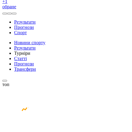
+
1
обране
Результати
Прогнози
Спорт
Новини спорту
Результати
Турніри
Статті
Прогнози
Трансфери
топ