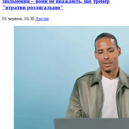
звільнення – вони не вважають, що тренер
"втратив роздягальню"
01 червня, 16:30
Англія