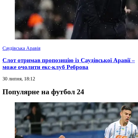
Саудівська Аравія
Слот отримав пропозицію із Саудівської Аравії –
може очолити екс-клуб Реброва
30 липня, 18:12
Популярне на футбол 24