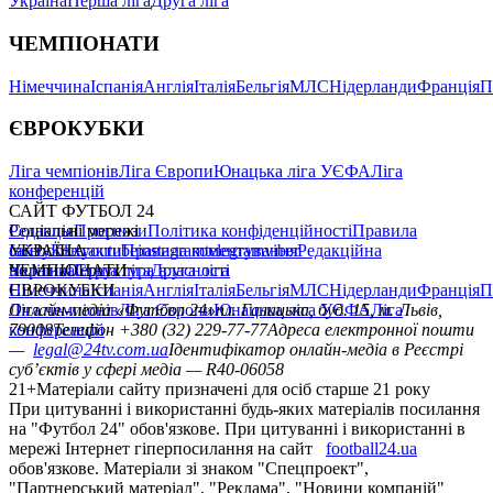
Україна
Перша ліга
Друга ліга
ЧЕМПІОНАТИ
Німеччина
Іспанія
Англія
Італія
Бельгія
МЛС
Нідерланди
Франція
П
ЄВРОКУБКИ
Ліга чемпіонів
Ліга Європи
Юнацька ліга УЄФА
Ліга
конференцій
САЙТ ФУТБОЛ 24
Редакція
Соціальні мережі
Прогнози
Політика конфіденційності
Правила
сайту
facebook
УКРАЇНА
Контакти
x
youtube
Правила коментування
instagram
telegram
viber
Редакційна
політика
Україна
ЧЕМПІОНАТИ
Перша ліга
Структура власності
Друга ліга
Німеччина
ЄВРОКУБКИ
Іспанія
Англія
Італія
Бельгія
МЛС
Нідерланди
Франція
П
Ліга чемпіонів
Онлайн-медіа «Футбол 24»
Ліга Європи
Юнацька ліга УЄФА
пл. Галицька, буд. 15, м. Львів,
Ліга
конференцій
79008
Телефон +380 (32) 229-77-77
Адреса електронної пошти
—
legal@24tv.com.ua
Ідентифікатор онлайн-медіа в Реєстрі
суб’єктів у сфері медіа — R40-06058
21+
Матеріали сайту призначені для осіб старше 21 року
При цитуванні і використанні будь-яких матеріалів посилання
на "Футбол 24" обов'язкове. При цитуванні і використанні в
мережі Інтернет гіперпосилання на сайт
football24.ua
обов'язкове. Матеріали зі знаком "Спецпроект",
"Партнерський матеріал", "Реклама", "Новини компаній"