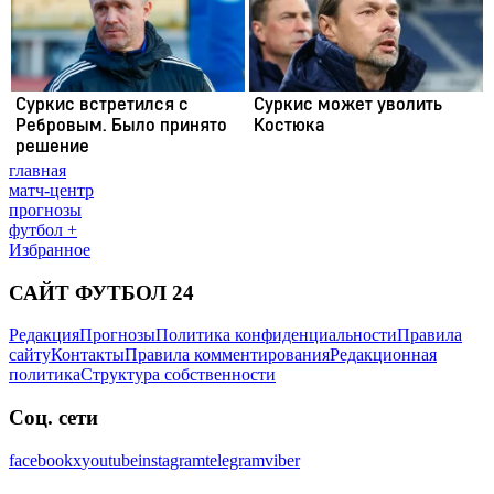
главная
матч-центр
прогнозы
футбол +
Избранное
САЙТ ФУТБОЛ 24
Редакция
Прогнозы
Политика конфиденциальности
Правила
сайту
Контакты
Правила комментирования
Редакционная
политика
Структура собственности
Соц. сети
facebook
x
youtube
instagram
telegram
viber