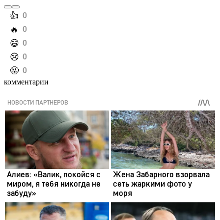
️👍
0
️🔥
0
️😄
0
️😢
0
️🤬
0
комментарии