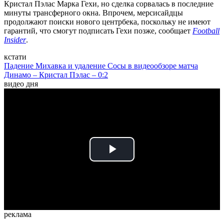
Кристал Пэлас Марка Гехи, но сделка сорвалась в последние
минуты трансферного окна. Впрочем, мерсисайдцы
продолжают поиски нового центрбека, поскольку не имеют
гарантий, что смогут подписать Гехи позже, сообщает
Football
Insider
.
кстати
Падение Михавка и удаление Сосы в видеообзоре матча
Динамо – Кристал Пэлас – 0:2
видео дня
Play
Video
реклама