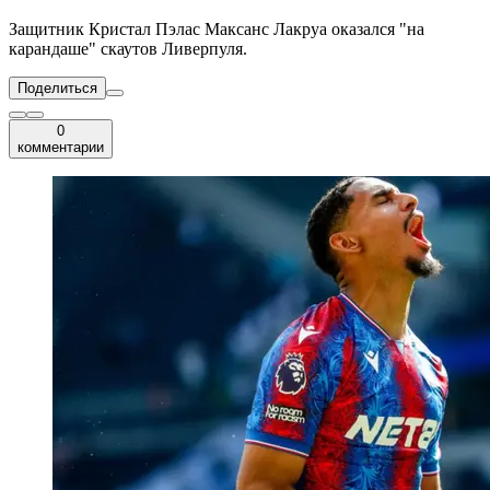
Защитник Кристал Пэлас Максанс Лакруа оказался "на
карандаше" скаутов Ливерпуля.
Поделиться
0
комментарии