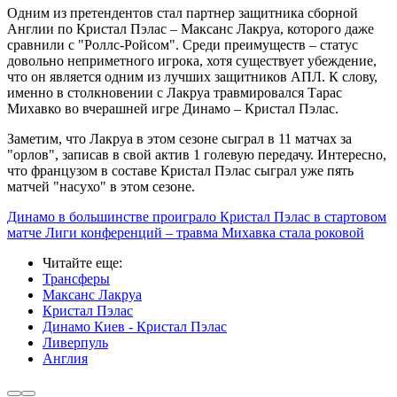
Одним из претендентов стал партнер защитника сборной
Англии по Кристал Пэлас – Максанс Лакруа, которого даже
сравнили с "Роллс-Ройсом". Среди преимуществ – статус
довольно неприметного игрока, хотя существует убеждение,
что он является одним из лучших защитников АПЛ. К слову,
именно в столкновении с Лакруа травмировался Тарас
Михавко во вчерашней игре Динамо – Кристал Пэлас.
Заметим, что Лакруа в этом сезоне сыграл в 11 матчах за
"орлов", записав в свой актив 1 голевую передачу. Интересно,
что французом в составе Кристал Пэлас сыграл уже пять
матчей "насухо" в этом сезоне.
Динамо в большинстве проиграло Кристал Пэлас в стартовом
матче Лиги конференций – травма Михавка стала роковой
Читайте еще
:
Трансферы
Максанс Лакруа
Кристал Пэлас
Динамо Киев - Кристал Пэлас
Ливерпуль
Англия