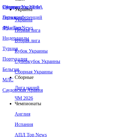
Сборная Украины
Италия
Суперкубок УЕФА
Украина
Германия
Лига конференций
Украина
Франция
ЛЧ - Top News
Первая лига
Нидерланды
Вторая лига
Турция
Кубок Украины
Португалия
Суперкубок Украины
Бельгия
Сборная Украины
Сборные
МЛС
Лига наций
Саудовская Аравия
ЧМ 2026
Чемпионаты
Англия
Испания
АПЛ Top News