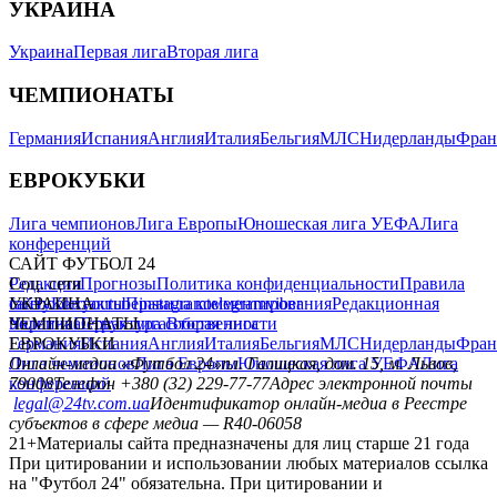
УКРАИНА
Украина
Первая лига
Вторая лига
ЧЕМПИОНАТЫ
Германия
Испания
Англия
Италия
Бельгия
МЛС
Нидерланды
Фран
ЕВРОКУБКИ
Лига чемпионов
Лига Европы
Юношеская лига УЕФА
Лига
конференций
САЙТ ФУТБОЛ 24
Редакция
Соц. сети
Прогнозы
Политика конфиденциальности
Правила
сайту
facebook
УКРАИНА
Контакты
x
youtube
Правила комментирования
instagram
telegram
viber
Редакционная
политика
Украина
ЧЕМПИОНАТЫ
Первая лига
Структура собственности
Вторая лига
Германия
ЕВРОКУБКИ
Испания
Англия
Италия
Бельгия
МЛС
Нидерланды
Фран
Лига чемпионов
Онлайн-медиа «Футбол 24»
Лига Европы
пл. Галицкая, дом. 15, м. Львов,
Юношеская лига УЕФА
Лига
конференций
79008
Телефон +380 (32) 229-77-77
Адрес электронной почты
legal@24tv.com.ua
Идентификатор онлайн-медиа в Реестре
субъектов в сфере медиа — R40-06058
21+
Материалы сайта предназначены для лиц старше 21 года
При цитировании и использовании любых материалов ссылка
на "Футбол 24" обязательна. При цитировании и