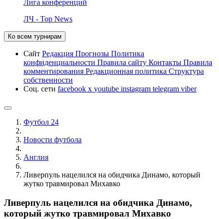
Лига конференций
ЛЧ - Top News
Ко всем турнирам
Сайт
Редакция
Прогнозы
Политика
конфиденциальности
Правила сайту
Контакты
Правила
комментирования
Редакционная политика
Структура
собственности
Соц. сети
facebook
x
youtube
instagram
telegram
viber
Футбол 24
Новости футбола
Англия
Ливерпуль нацелился на обидчика Динамо, который
жутко травмировал Михавко
Ливерпуль нацелился на обидчика Динамо,
который жутко травмировал Михавко