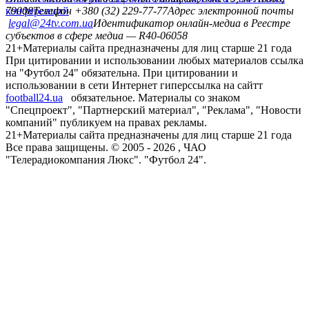
конференций
79008
Телефон +380 (32) 229-77-77
Адрес электронной почты
legal@24tv.com.ua
Идентификатор онлайн-медиа в Реестре
субъектов в сфере медиа — R40-06058
21+
Материалы сайта предназначены для лиц старше 21 года
При цитировании и использовании любых материалов ссылка
на "Футбол 24" обязательна. При цитировании и
использовании в сети Интернет гиперссылка на сайтт
football24.ua
обязательное. Материалы со знаком
"Спецпроект", "Партнерский материал", "Реклама", "Новости
компаний" публикуем на правах рекламы.
21+
Материалы сайта предназначены для лиц старше 21 года
Все права защищены. © 2005 -
2026
, ЧАО
"Телерадиокомпания Люкс". "Футбол 24".