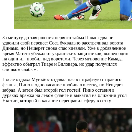
За минуту до завершения первого тайма Пэлас едва не
удвоили свой перевес: Соса буквально расстреливал ворота
Динамо, но Нещерет снова спас киевлян. Уже в добавленное
время Матета убежал от украинских защитников, вышел один
на один и... пробил над воротами. Через мгновение Камада
эффектно обыграл Тиаре и Биловара, но удар получился
слишком слабым.
После отдыха Муньйос отдавал пас в штрафную с правого
фланга, Пино в одно касание пробивал в сетку, но Нещерет
забрал. А затем был второй гол гостей! Пино оставил в
дураках Бражка на левом фланге и выкатил на ближний угол
Нкетии, который в касание переправил сферу в сетку.