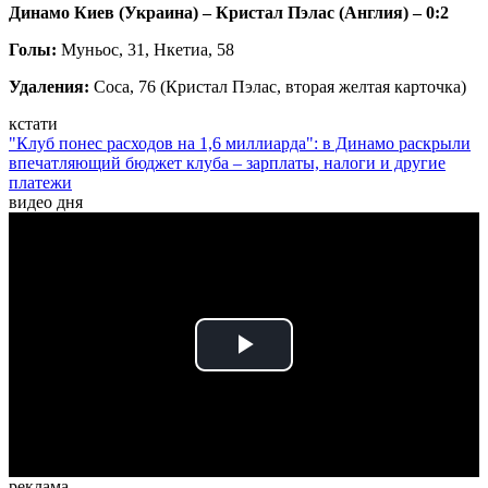
Динамо Киев (Украина) – Кристал Пэлас (Англия) – 0:2
Голы:
Муньос, 31, Нкетиа, 58
Удаления:
Соса, 76 (Кристал Пэлас, вторая желтая карточка)
кстати
"Клуб понес расходов на 1,6 миллиарда": в Динамо раскрыли
впечатляющий бюджет клуба – зарплаты, налоги и другие
платежи
видео дня
Play
Video
реклама