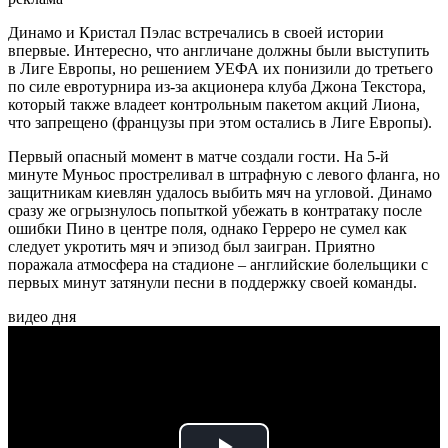
Динамо и Кристал Пэлас встречались в своей истории
впервые. Интересно, что англичане должны были выступить
в Лиге Европы, но решением УЕФА их понизили до третьего
по силе евротурнира из-за акционера клуба Джона Текстора,
который также владеет контрольным пакетом акций Лиона,
что запрещено (французы при этом остались в Лиге Европы).
Первый опасный момент в матче создали гости. На 5-й
минуте Муньос простреливал в штрафную с левого фланга, но
защитникам киевлян удалось выбить мяч на угловой. Динамо
сразу же огрызнулось попыткой убежать в контратаку после
ошибки Пино в центре поля, однако Герреро не сумел как
следует укротить мяч и эпизод был заигран. Приятно
поражала атмосфера на стадионе – английские болельщики с
первых минут затянули песни в поддержку своей команды.
видео дня