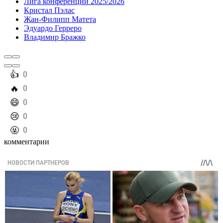
Лига конференций 2025/2026
Кристал Пэлас
Жан-Филипп Матета
Эдуардо Герреро
Владимир Бражко
️👍
0
️🔥
0
️😄
0
️😢
0
️🤬
0
комментарии