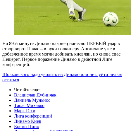
На 89-й минуте Динамо наконец нанесло ПЕРВЫЙ удар в
створ ворот Пэлас – в руки голкиперу. Англичане уже в
добавленное время могли добивать киевлян, но снова спас
Нещерет. Первое поражение Динамо в дебютной Лиге
конференций.
Шовковского надо уволить из Динамо или нет: уйти нельзя
остаться
Читайте еще
:
Владислав Дубинчак
Даниэль Муньйос
Тарас Михавко
Марк Гехи
Лига конференций
Динамо Киев
Ереми Пино