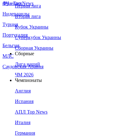
Франция
ЛЧ - Top News
Первая лига
Нидерланды
Вторая лига
Турция
Кубок Украины
Португалия
Суперкубок Украины
Бельгия
Сборная Украины
Сборные
МЛС
Лига наций
Саудовская Аравия
ЧМ 2026
Чемпионаты
Англия
Испания
АПЛ Top News
Италия
Германия