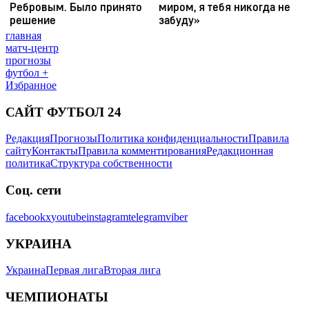
главная
матч-центр
прогнозы
футбол +
Избранное
САЙТ ФУТБОЛ 24
Редакция
Прогнозы
Политика конфиденциальности
Правила
сайту
Контакты
Правила комментирования
Редакционная
политика
Структура собственности
Соц. сети
facebook
x
youtube
instagram
telegram
viber
УКРАИНА
Украина
Первая лига
Вторая лига
ЧЕМПИОНАТЫ