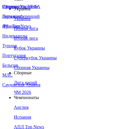
Сборная Украины
Италия
Суперкубок УЕФА
Украина
Германия
Лига конференций
Украина
Франция
ЛЧ - Top News
Первая лига
Нидерланды
Вторая лига
Турция
Кубок Украины
Португалия
Суперкубок Украины
Бельгия
Сборная Украины
Сборные
МЛС
Лига наций
Саудовская Аравия
ЧМ 2026
Чемпионаты
Англия
Испания
АПЛ Top News