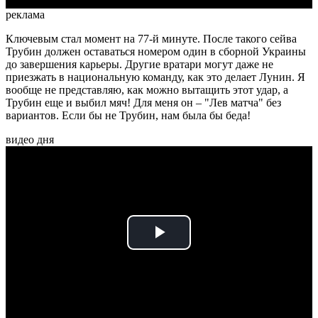
реклама
Ключевым стал момент на 77-й минуте. После такого сейва
Трубин должен оставаться номером один в сборной Украины
до завершения карьеры. Другие вратари могут даже не
приезжать в национальную команду, как это делает Лунин. Я
вообще не представляю, как можно вытащить этот удар, а
Трубин еще и выбил мяч! Для меня он – "Лев матча" без
вариантов. Если бы не Трубин, нам была бы беда!
видео дня
Play
Video