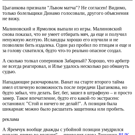
Цыганкова признали "Львом матча"? Не согласен! Видимо,
только болельщики Динамо голосовали, другого объяснения
не вижу.
Малиновский и Ярмолюк выпали из игры. Малиновский
снова показал, что не умеет отбирать мяч, да еще и получил
ненужную желтую. Исландцы хорошо его изучили и не
позволяли бить издалека. Один раз пробил по птицам и еще и
за голову схватился, будто что-то реально опасное создал.
А сколько толкал соперников Забарный? Хорошо, что арбитр
не всегда реагировал, и Илье удалось несколько раз обмануть
судью.
Нападающие разочаровали. Ванат на старте второго тайма
имел отличную возможность после передачи Цыганкова, но
будто забыл, что делать. Бег, бег, зашел в штрафную – и просто
замер. Такое впечатление, будто его какой-то экстрасенс
остановил: "Стой и ничего не делай!". А позиция была
шикарная: можно было расшатать защитника или пробить.
реклама
А Яремчук вообще дважды с убойной позиции умудрился
попасть прямо во вратаря", – приводит слова Леоненко
BLIK
.