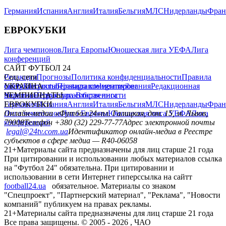
Германия
Испания
Англия
Италия
Бельгия
МЛС
Нидерланды
Фран
ЕВРОКУБКИ
Лига чемпионов
Лига Европы
Юношеская лига УЕФА
Лига
конференций
САЙТ ФУТБОЛ 24
Редакция
Соц. сети
Прогнозы
Политика конфиденциальности
Правила
сайту
facebook
УКРАИНА
Контакты
x
youtube
Правила комментирования
instagram
telegram
viber
Редакционная
политика
Украина
ЧЕМПИОНАТЫ
Первая лига
Структура собственности
Вторая лига
Германия
ЕВРОКУБКИ
Испания
Англия
Италия
Бельгия
МЛС
Нидерланды
Фран
Лига чемпионов
Онлайн-медиа «Футбол 24»
Лига Европы
пл. Галицкая, дом. 15, м. Львов,
Юношеская лига УЕФА
Лига
конференций
79008
Телефон +380 (32) 229-77-77
Адрес электронной почты
legal@24tv.com.ua
Идентификатор онлайн-медиа в Реестре
субъектов в сфере медиа — R40-06058
21+
Материалы сайта предназначены для лиц старше 21 года
При цитировании и использовании любых материалов ссылка
на "Футбол 24" обязательна. При цитировании и
использовании в сети Интернет гиперссылка на сайтт
football24.ua
обязательное. Материалы со знаком
"Спецпроект", "Партнерский материал", "Реклама", "Новости
компаний" публикуем на правах рекламы.
21+
Материалы сайта предназначены для лиц старше 21 года
Все права защищены. © 2005 -
2026
, ЧАО