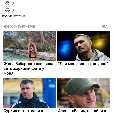
️😢
0
️🤬
0
комментарии