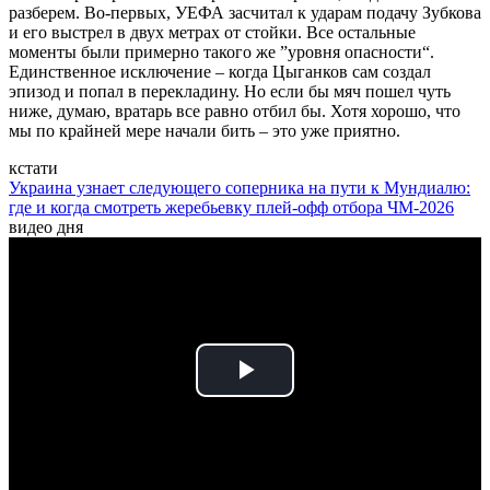
разберем. Во-первых, УЕФА засчитал к ударам подачу Зубкова
и его выстрел в двух метрах от стойки. Все остальные
моменты были примерно такого же ”уровня опасности“.
Единственное исключение – когда Цыганков сам создал
эпизод и попал в перекладину. Но если бы мяч пошел чуть
ниже, думаю, вратарь все равно отбил бы. Хотя хорошо, что
мы по крайней мере начали бить – это уже приятно.
кстати
Украина узнает следующего соперника на пути к Мундиалю:
где и когда смотреть жеребьевку плей-офф отбора ЧМ-2026
видео дня
Play
Video