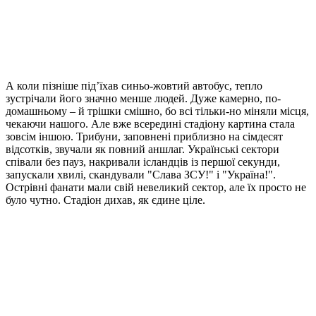
А коли пізніше під’їхав синьо-жовтий автобус, тепло
зустрічали його значно менше людей. Дуже камерно, по-
домашньому – й трішки смішно, бо всі тільки-но міняли місця,
чекаючи нашого. Але вже всередині стадіону картина стала
зовсім іншою. Трибуни, заповнені приблизно на сімдесят
відсотків, звучали як повний аншлаг. Українські сектори
співали без пауз, накривали ісландців із першої секунди,
запускали хвилі, скандували "Слава ЗСУ!" і "Україна!".
Острівні фанати мали свій невеликий сектор, але їх просто не
було чутно. Стадіон дихав, як єдине ціле.