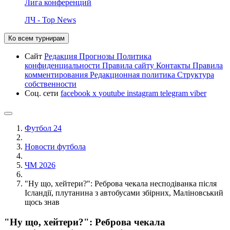
Лига конференций
ЛЧ - Top News
Ко всем турнирам
Сайт
Редакция
Прогнозы
Политика
конфиденциальности
Правила сайту
Контакты
Правила
комментирования
Редакционная политика
Структура
собственности
Соц. сети
facebook
x
youtube
instagram
telegram
viber
Футбол 24
Новости футбола
ЧМ 2026
"Ну що, хейтери?": Реброва чекала несподіванка після
Ісландії, плутанина з автобусами збірних, Маліновський
щось знав
"Ну що, хейтери?": Реброва чекала