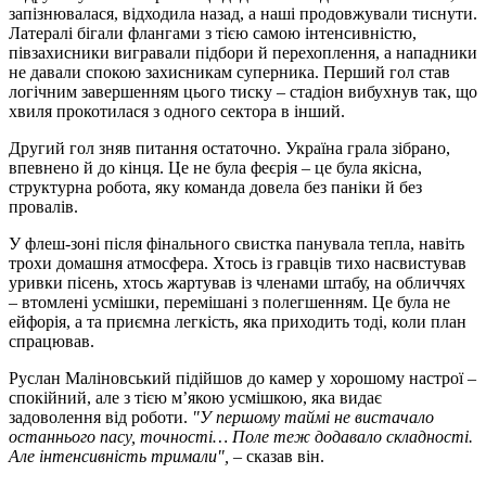
запізнювалася, відходила назад, а наші продовжували тиснути.
Латералі бігали флангами з тією самою інтенсивністю,
півзахисники вигравали підбори й перехоплення, а нападники
не давали спокою захисникам суперника. Перший гол став
логічним завершенням цього тиску – стадіон вибухнув так, що
хвиля прокотилася з одного сектора в інший.
Другий гол зняв питання остаточно. Україна грала зібрано,
впевнено й до кінця. Це не була феєрія – це була якісна,
структурна робота, яку команда довела без паніки й без
провалів.
У флеш-зоні після фінального свистка панувала тепла, навіть
трохи домашня атмосфера. Хтось із гравців тихо насвистував
уривки пісень, хтось жартував із членами штабу, на обличчях
– втомлені усмішки, перемішані з полегшенням. Це була не
ейфорія, а та приємна легкість, яка приходить тоді, коли план
спрацював.
Руслан Маліновський підійшов до камер у хорошому настрої –
спокійний, але з тією м’якою усмішкою, яка видає
задоволення від роботи.
"У першому таймі не вистачало
останнього пасу, точності… Поле теж додавало складності.
Але інтенсивність тримали",
– сказав він.