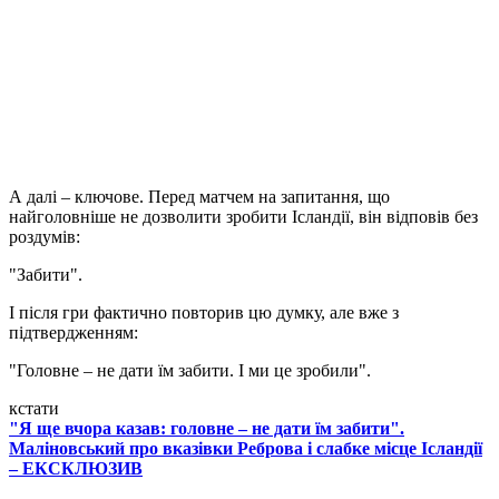
А далі – ключове. Перед матчем на запитання, що
найголовніше не дозволити зробити Ісландії, він відповів без
роздумів:
"Забити".
І після гри фактично повторив цю думку, але вже з
підтвердженням:
"Головне – не дати їм забити. І ми це зробили".
кстати
"Я ще вчора казав: головне – не дати їм забити".
Маліновський про вказівки Реброва і слабке місце Ісландії
– ЕКСКЛЮЗИВ