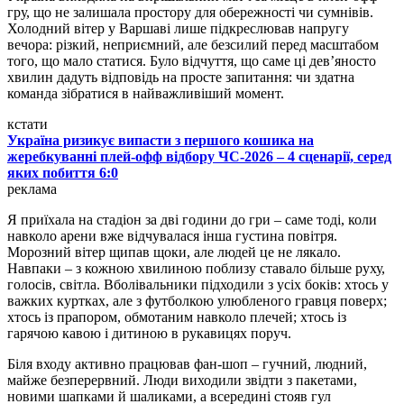
гру, що не залишала простору для обережності чи сумнівів.
Холодний вітер у Варшаві лише підкреслював напругу
вечора: різкий, неприємний, але безсилий перед масштабом
того, що мало статися. Було відчуття, що саме ці дев’яносто
хвилин дадуть відповідь на просте запитання: чи здатна
команда зібратися в найважливіший момент.
кстати
Україна ризикує випасти з першого кошика на
жеребкуванні плей-офф відбору ЧС-2026 – 4 сценарії, серед
яких побиття 6:0
реклама
Я приїхала на стадіон за дві години до гри – саме тоді, коли
навколо арени вже відчувалася інша густина повітря.
Морозний вітер щипав щоки, але людей це не лякало.
Навпаки – з кожною хвилиною поблизу ставало більше руху,
голосів, світла. Вболівальники підходили з усіх боків: хтось у
важких куртках, але з футболкою улюбленого гравця поверх;
хтось із прапором, обмотаним навколо плечей; хтось із
гарячою кавою і дитиною в рукавицях поруч.
Біля входу активно працював фан-шоп – гучний, людний,
майже безперервний. Люди виходили звідти з пакетами,
новими шапками й шаликами, а всередині стояв гул