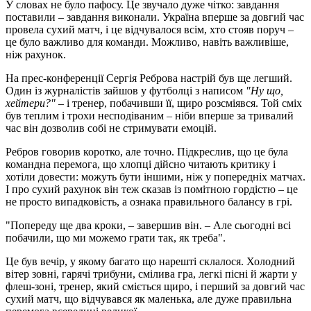
У словах не було пафосу. Це звучало дуже чітко: завдання
поставили – завдання виконали. Україна вперше за довгий час
провела сухий матч, і це відчувалося всім, хто стояв поруч –
це було важливо для команди. Можливо, навіть важливіше,
ніж рахунок.
На прес-конференції Сергія Реброва настрій був ще легший.
Один із журналістів зайшов у футболці з написом
"Ну що,
хейтери?"
– і тренер, побачивши її, щиро розсміявся. Той сміх
був теплим і трохи несподіваним – ніби вперше за тривалий
час він дозволив собі не стримувати емоцій.
Ребров говорив коротко, але точно. Підкреслив, що це була
командна перемога, що хлопці дійсно читають критику і
хотіли довести: можуть бути іншими, ніж у попередніх матчах.
І про сухий рахунок він теж сказав із помітною гордістю – це
не просто випадковість, а ознака правильного балансу в грі.
"Попереду ще два кроки, – завершив він. – Але сьогодні всі
побачили, що ми можемо грати так, як треба".
Це був вечір, у якому багато що нарешті склалося. Холодний
вітер зовні, гарячі трибуни, смілива гра, легкі пісні й жарти у
флеш-зоні, тренер, який сміється щиро, і перший за довгий час
сухий матч, що відчувався як маленька, але дуже правильна