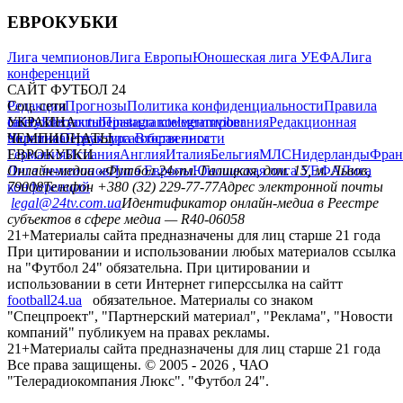
ЕВРОКУБКИ
Лига чемпионов
Лига Европы
Юношеская лига УЕФА
Лига
конференций
САЙТ ФУТБОЛ 24
Редакция
Соц. сети
Прогнозы
Политика конфиденциальности
Правила
сайту
facebook
УКРАИНА
Контакты
x
youtube
Правила комментирования
instagram
telegram
viber
Редакционная
политика
Украина
ЧЕМПИОНАТЫ
Первая лига
Структура собственности
Вторая лига
Германия
ЕВРОКУБКИ
Испания
Англия
Италия
Бельгия
МЛС
Нидерланды
Фран
Лига чемпионов
Онлайн-медиа «Футбол 24»
Лига Европы
пл. Галицкая, дом. 15, м. Львов,
Юношеская лига УЕФА
Лига
конференций
79008
Телефон +380 (32) 229-77-77
Адрес электронной почты
legal@24tv.com.ua
Идентификатор онлайн-медиа в Реестре
субъектов в сфере медиа — R40-06058
21+
Материалы сайта предназначены для лиц старше 21 года
При цитировании и использовании любых материалов ссылка
на "Футбол 24" обязательна. При цитировании и
использовании в сети Интернет гиперссылка на сайтт
football24.ua
обязательное. Материалы со знаком
"Спецпроект", "Партнерский материал", "Реклама", "Новости
компаний" публикуем на правах рекламы.
21+
Материалы сайта предназначены для лиц старше 21 года
Все права защищены. © 2005 -
2026
, ЧАО
"Телерадиокомпания Люкс". "Футбол 24".