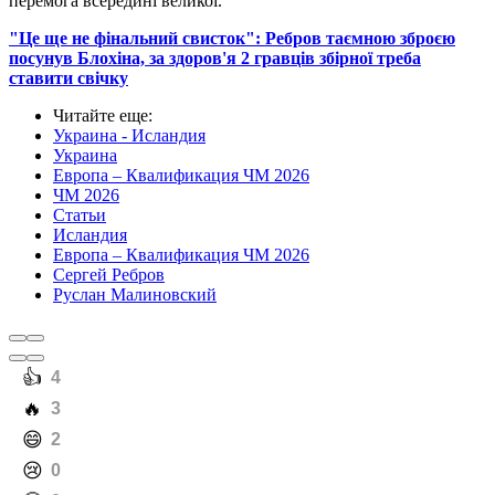
перемога всередині великої.
"Це ще не фінальний свисток": Ребров таємною зброєю
посунув Блохіна, за здоров'я 2 гравців збірної треба
ставити свічку
Читайте еще
:
Украина - Исландия
Украина
Европа – Квалификация ЧМ 2026
ЧМ 2026
Статьи
Исландия
Европа – Квалификация ЧМ 2026
Сергей Ребров
Руслан Малиновский
️👍
4
️🔥
3
️😄
2
️😢
0