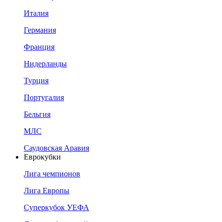
Италия
Германия
Франция
Нидерланды
Турция
Португалия
Бельгия
МЛС
Саудовская Аравия
Еврокубки
Лига чемпионов
Лига Европы
Суперкубок УЕФА