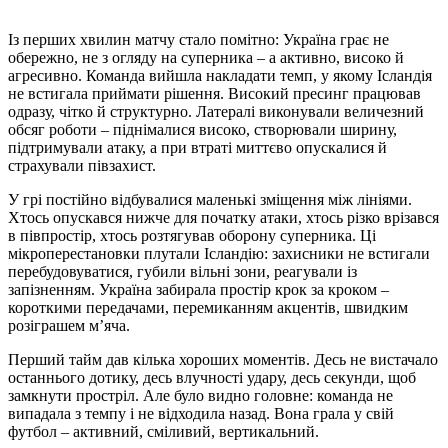
Із перших хвилин матчу стало помітно: Україна грає не
обережно, не з огляду на суперника – а активно, високо й
агресивно. Команда вийшла накладати темп, у якому Ісландія
не встигала приймати рішення. Високий пресинг працював
одразу, чітко й структурно. Латералі виконували величезний
обсяг роботи – піднімалися високо, створювали ширину,
підтримували атаку, а при втраті миттєво опускалися й
страхували півзахист.
У грі постійно відбувалися маленькі зміщення між лініями.
Хтось опускався нижче для початку атаки, хтось різко врізався
в півпростір, хтось розтягував оборону суперника. Ці
мікроперестановки плутали Ісландію: захисники не встигали
перебудовуватися, губили вільні зони, реагували із
запізненням. Україна забирала простір крок за кроком –
короткими передачами, перемиканням акцентів, швидким
розіграшем м’яча.
Перший тайм дав кілька хороших моментів. Десь не вистачало
останнього дотику, десь влучності удару, десь секунди, щоб
замкнути простріл. Але було видно головне: команда не
випадала з темпу і не відходила назад. Вона грала у свій
футбол – активний, сміливий, вертикальний.