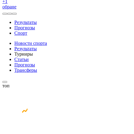
+
1
обране
Результаты
Прогнозы
Спорт
Новости спорта
Результаты
Турниры
Статьи
Прогнозы
Трансферы
топ