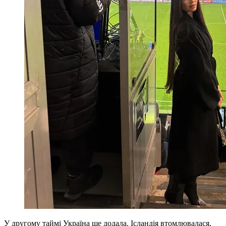
У другому таймі Україна ще додала. Ісландія втомлювалася,