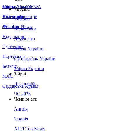
Збірна України
Італія
Суперкубок УЄФА
Україна
Німеччина
Ліга конференцій
Україна
Франція
ЛЧ - Top News
Перша ліга
Нідерланди
Друга ліга
Туреччина
Кубок України
Португалія
Суперкубок України
Бельгія
Збірна України
Збірні
МЛС
Ліга націй
Саудівська Аравія
ЧС 2026
Чемпіонати
Англія
Іспанія
АПЛ Top News