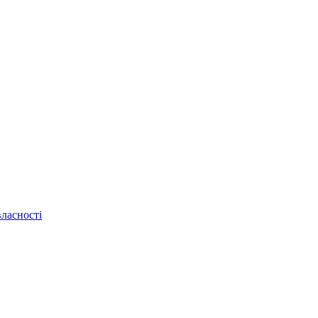
ласності