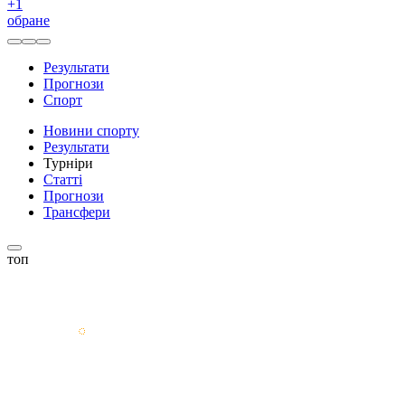
+
1
обране
Результати
Прогнози
Спорт
Новини спорту
Результати
Турніри
Статті
Прогнози
Трансфери
топ