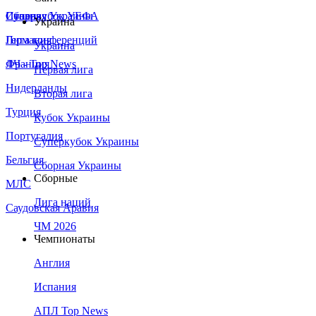
Сборная Украины
Италия
Суперкубок УЕФА
Украина
Германия
Лига конференций
Украина
Франция
ЛЧ - Top News
Первая лига
Нидерланды
Вторая лига
Турция
Кубок Украины
Португалия
Суперкубок Украины
Бельгия
Сборная Украины
Сборные
МЛС
Лига наций
Саудовская Аравия
ЧМ 2026
Чемпионаты
Англия
Испания
АПЛ Top News