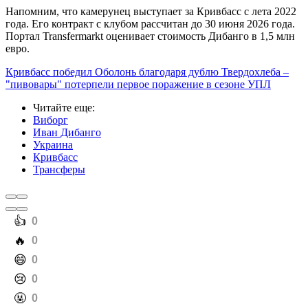
Напомним, что камерунец выступает за Кривбасс с лета 2022
года. Его контракт с клубом рассчитан до 30 июня 2026 года.
Портал Transfermarkt оценивает стоимость Дибанго в 1,5 млн
евро.
Кривбасс победил Оболонь благодаря дублю Твердохлеба –
"пивовары" потерпели первое поражение в сезоне УПЛ
Читайте еще
:
Виборг
Иван Дибанго
Украина
Кривбасс
Трансферы
️👍
0
️🔥
0
️😄
0
️😢
0
️🤬
0