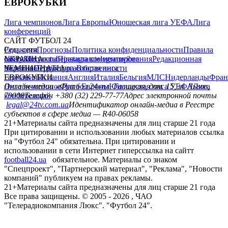
ЕВРОКУБКИ
Лига чемпионов
Лига Европы
Юношеская лига УЕФА
Лига
конференций
САЙТ ФУТБОЛ 24
Редакция
Соц. сети
Прогнозы
Политика конфиденциальности
Правила
сайту
facebook
УКРАИНА
Контакты
x
youtube
Правила комментирования
instagram
telegram
viber
Редакционная
политика
Украина
ЧЕМПИОНАТЫ
Первая лига
Структура собственности
Вторая лига
Германия
ЕВРОКУБКИ
Испания
Англия
Италия
Бельгия
МЛС
Нидерланды
Фран
Лига чемпионов
Онлайн-медиа «Футбол 24»
Лига Европы
пл. Галицкая, дом. 15, м. Львов,
Юношеская лига УЕФА
Лига
конференций
79008
Телефон +380 (32) 229-77-77
Адрес электронной почты
legal@24tv.com.ua
Идентификатор онлайн-медиа в Реестре
субъектов в сфере медиа — R40-06058
21+
Материалы сайта предназначены для лиц старше 21 года
При цитировании и использовании любых материалов ссылка
на "Футбол 24" обязательна. При цитировании и
использовании в сети Интернет гиперссылка на сайтт
football24.ua
обязательное. Материалы со знаком
"Спецпроект", "Партнерский материал", "Реклама", "Новости
компаний" публикуем на правах рекламы.
21+
Материалы сайта предназначены для лиц старше 21 года
Все права защищены. © 2005 -
2026
, ЧАО
"Телерадиокомпания Люкс". "Футбол 24".