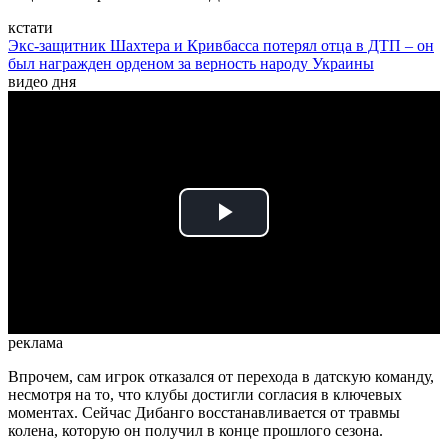
кстати
Экс-защитник Шахтера и Кривбасса потерял отца в ДТП – он
был награжден орденом за верность народу Украины
видео дня
Play
Video
реклама
Впрочем, сам игрок отказался от перехода в датскую команду,
несмотря на то, что клубы достигли согласия в ключевых
моментах. Сейчас Дибанго восстанавливается от травмы
колена, которую он получил в конце прошлого сезона.