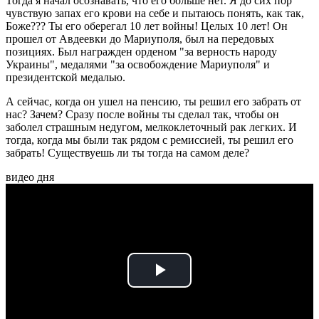
Тогда я начал осознавать, что его больше нет. Я до сих пор
чувствую запах его крови на себе и пытаюсь понять, как так,
Боже??? Ты его оберегал 10 лет войны! Целых 10 лет! Он
прошел от Авдеевки до Мариуполя, был на передовых
позициях. Был награжден орденом "за верность народу
Украины", медалями "за освобождение Мариуполя" и
президентской медалью.
А сейчас, когда он ушел на пенсию, ты решил его забрать от
нас? Зачем? Сразу после войны ты сделал так, чтобы он
заболел страшным недугом, мелкоклеточный рак легких. И
тогда, когда мы были так рядом с ремиссией, ты решил его
забрать! Существуешь ли ты тогда на самом деле?
видео дня
Play
Video