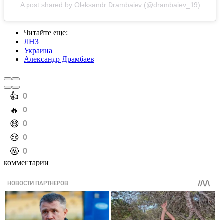
A post shared by Oleksandr Drambaiev (@drambaiev_19)
Читайте еще
:
ЛНЗ
Украина
Александр Драмбаев
️👍
0
️🔥
0
️😄
0
️😢
0
️🤬
0
комментарии