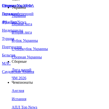
Сборная Украины
Италия
Суперкубок УЕФА
Украина
Германия
Лига конференций
Украина
Франция
ЛЧ - Top News
Первая лига
Нидерланды
Вторая лига
Турция
Кубок Украины
Португалия
Суперкубок Украины
Бельгия
Сборная Украины
Сборные
МЛС
Лига наций
Саудовская Аравия
ЧМ 2026
Чемпионаты
Англия
Испания
АПЛ Top News