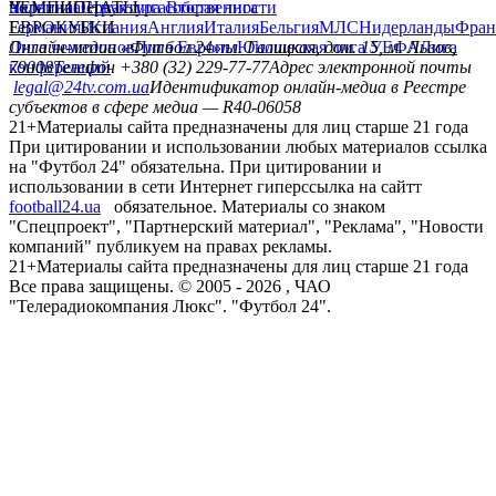
политика
Украина
ЧЕМПИОНАТЫ
Первая лига
Структура собственности
Вторая лига
Германия
ЕВРОКУБКИ
Испания
Англия
Италия
Бельгия
МЛС
Нидерланды
Фран
Лига чемпионов
Онлайн-медиа «Футбол 24»
Лига Европы
пл. Галицкая, дом. 15, м. Львов,
Юношеская лига УЕФА
Лига
конференций
79008
Телефон +380 (32) 229-77-77
Адрес электронной почты
legal@24tv.com.ua
Идентификатор онлайн-медиа в Реестре
субъектов в сфере медиа — R40-06058
21+
Материалы сайта предназначены для лиц старше 21 года
При цитировании и использовании любых материалов ссылка
на "Футбол 24" обязательна. При цитировании и
использовании в сети Интернет гиперссылка на сайтт
football24.ua
обязательное. Материалы со знаком
"Спецпроект", "Партнерский материал", "Реклама", "Новости
компаний" публикуем на правах рекламы.
21+
Материалы сайта предназначены для лиц старше 21 года
Все права защищены. © 2005 -
2026
, ЧАО
"Телерадиокомпания Люкс". "Футбол 24".