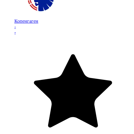
Копенгаген
-
-