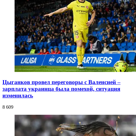
Цыганков провел переговоры с Валенсией –
зарплата украинца была помехой, ситуация
изменилась
8 609