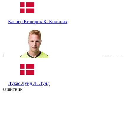
Каспер Килирих
К. Килирих
1
-
-
-
-
-
-
Лукас Лунд
Л. Лунд
защитник