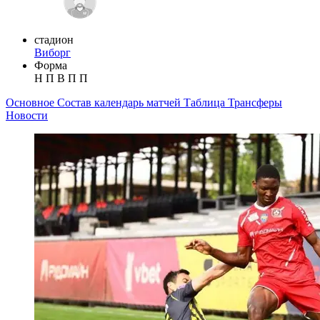
стадион
Виборг
Форма
Н
П
В
П
П
Основное
Состав
календарь матчей
Таблица
Трансферы
Новости