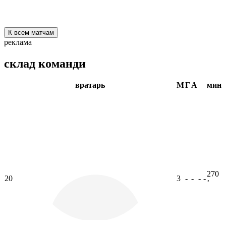
К всем матчам
реклама
склад команди
вратарь
М
Г
А
мин
270
20
3
-
-
-
-
ʼ