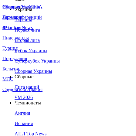
Сборная Украины
Италия
Суперкубок УЕФА
Украина
Германия
Лига конференций
Украина
Франция
ЛЧ - Top News
Первая лига
Нидерланды
Вторая лига
Турция
Кубок Украины
Португалия
Суперкубок Украины
Бельгия
Сборная Украины
Сборные
МЛС
Лига наций
Саудовская Аравия
ЧМ 2026
Чемпионаты
Англия
Испания
АПЛ Top News