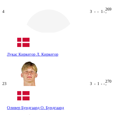
269
4
3
-
-
1
-
ʼ
Лукас Киркегор
Л. Киркегор
270
23
3
-
1
-
-
ʼ
Оливер Бундгаард
О. Бундгаард