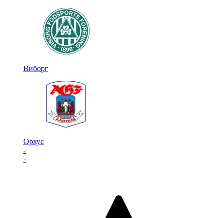
Виборг
Орхус
-
-