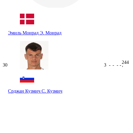
Эмиль Монрад
Э. Монрад
244
30
3
-
-
-
-
ʼ
Срджан Кузмич
С. Кузмич