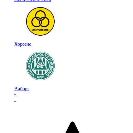
Хорсенс
Виборг
-
-