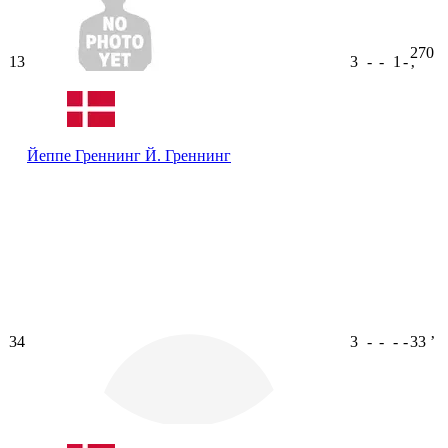
270
13
3
-
-
1
-
ʼ
Йеппе Греннинг
Й. Греннинг
34
3
-
-
-
-
33
ʼ