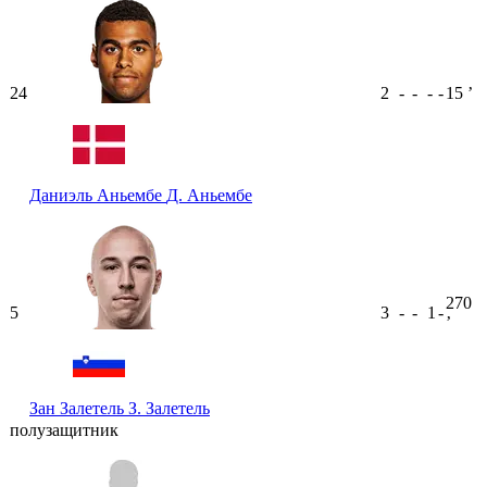
24
2
-
-
-
-
15
ʼ
Даниэль Аньембе
Д. Аньембе
270
5
3
-
-
1
-
ʼ
Зан Залетель
З. Залетель
полузащитник