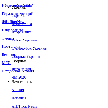
Сборная Украины
Италия
Суперкубок УЕФА
Украина
Германия
Лига конференций
Украина
Франция
ЛЧ - Top News
Первая лига
Нидерланды
Вторая лига
Турция
Кубок Украины
Португалия
Суперкубок Украины
Бельгия
Сборная Украины
Сборные
МЛС
Лига наций
Саудовская Аравия
ЧМ 2026
Чемпионаты
Англия
Испания
АПЛ Top News