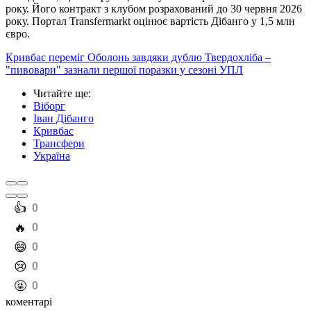
року. Його контракт з клубом розрахований до 30 червня 2026
року. Портал Transfermarkt оцінює вартість Дібанго у 1,5 млн
євро.
Кривбас переміг Оболонь завдяки дублю Твердохліба –
"пивовари" зазнали першої поразки у сезоні УПЛ
Читайте ще
:
Віборг
Іван Дібанго
Кривбас
Трансфери
Україна
️👍
0
️🔥
0
️😄
0
️😢
0
️🤬
0
коментарі