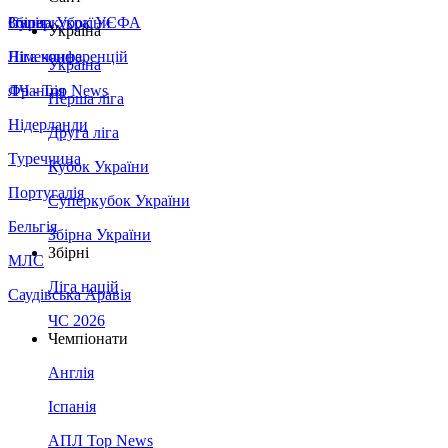
Збірна України
Італія
Суперкубок УЄФА
Україна
Німеччина
Ліга конференцій
Україна
Франція
ЛЧ - Top News
Перша ліга
Нідерланди
Друга ліга
Туреччина
Кубок України
Португалія
Суперкубок України
Бельгія
Збірна України
Збірні
МЛС
Ліга націй
Саудівська Аравія
ЧС 2026
Чемпіонати
Англія
Іспанія
АПЛ Top News