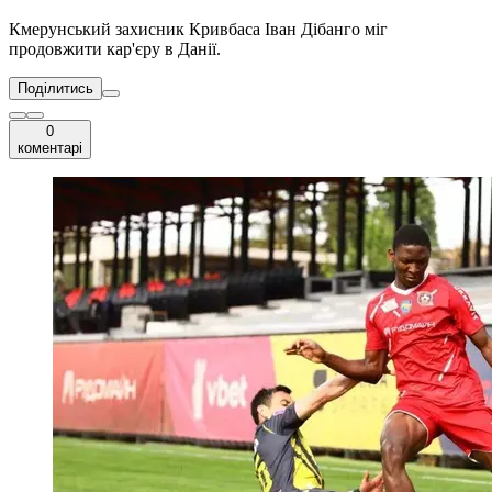
Кмерунський захисник Кривбаса Іван Дібанго міг
продовжити кар'єру в Данії.
Поділитись
0
коментарі