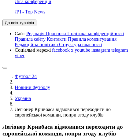
Ліга конференцій
ЛЧ - Top News
До всіх турнірів
Сайт
Редакція
Прогнози
Політика конфіденційності
Правила сайту
Контакти
Правила коментування
Редакційна політика
Структура власності
Соціальні мережі
facebook
x
youtube
instagram
telegram
viber
Футбол 24
Новини футболу
Україна
Легіонер Кривбаса відмовився переходити до
європейської команди, попри згоду клубів
Легіонер Кривбаса відмовився переходити до
європейської команди, попри згоду клубів