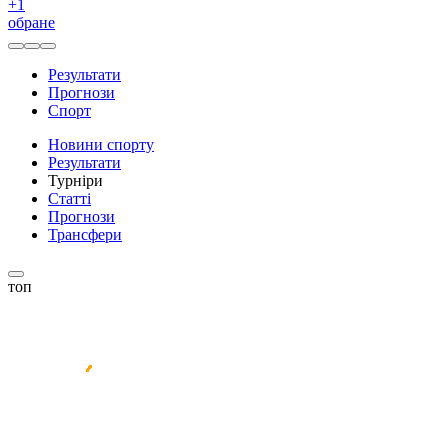
+
1
обране
Результати
Прогнози
Спорт
Новини спорту
Результати
Турніри
Статті
Прогнози
Трансфери
топ