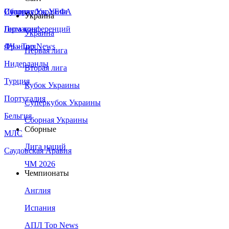
Сборная Украины
Италия
Суперкубок УЕФА
Украина
Германия
Лига конференций
Украина
Франция
ЛЧ - Top News
Первая лига
Нидерланды
Вторая лига
Турция
Кубок Украины
Португалия
Суперкубок Украины
Бельгия
Сборная Украины
Сборные
МЛС
Лига наций
Саудовская Аравия
ЧМ 2026
Чемпионаты
Англия
Испания
АПЛ Top News