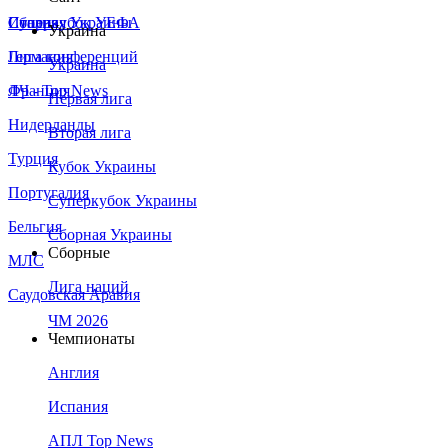
Сборная Украины
Италия
Суперкубок УЕФА
Украина
Германия
Лига конференций
Украина
Франция
ЛЧ - Top News
Первая лига
Нидерланды
Вторая лига
Турция
Кубок Украины
Португалия
Суперкубок Украины
Бельгия
Сборная Украины
Сборные
МЛС
Лига наций
Саудовская Аравия
ЧМ 2026
Чемпионаты
Англия
Испания
АПЛ Top News