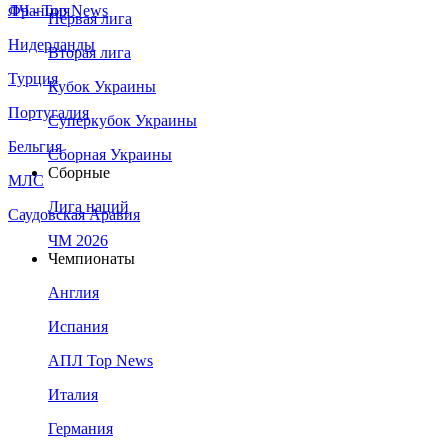
Франция
ЛЧ - Top News
Первая лига
Нидерланды
Вторая лига
Турция
Кубок Украины
Португалия
Суперкубок Украины
Бельгия
Сборная Украины
Сборные
МЛС
Лига наций
Саудовская Аравия
ЧМ 2026
Чемпионаты
Англия
Испания
АПЛ Top News
Италия
Германия