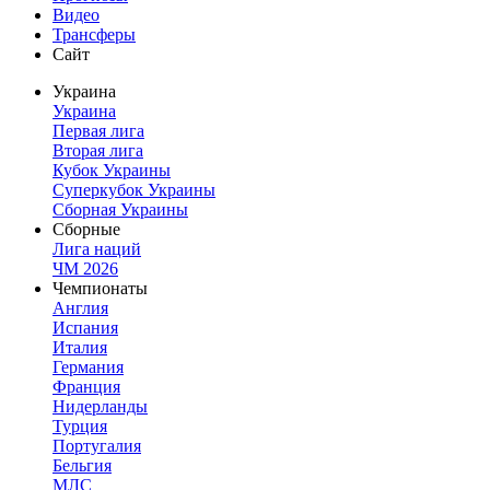
Видео
Трансферы
Сайт
Украина
Украина
Первая лига
Вторая лига
Кубок Украины
Суперкубок Украины
Сборная Украины
Сборные
Лига наций
ЧМ 2026
Чемпионаты
Англия
Испания
Италия
Германия
Франция
Нидерланды
Турция
Португалия
Бельгия
МЛС