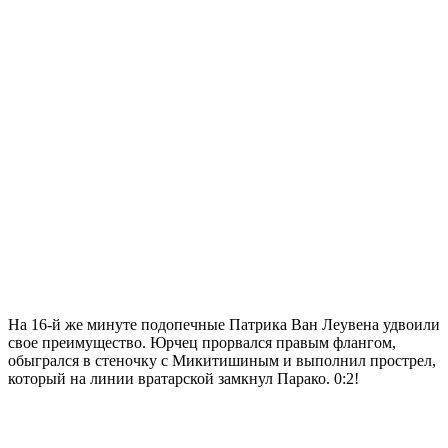
На 16-й же минуте подопечные Патрика Ван Леувена удвоили
свое преимущество. Юрчец прорвался правым флангом,
обыгрался в стеночку с Микитишиным и выполнил прострел,
который на линии вратарской замкнул Парако. 0:2!