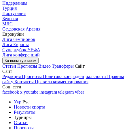
Нидерланды
Турция
Португалия
Бельгия
МЛС
Саудовская Аравия
Еврокубки
Лига чемпионов
Лига Европы
Суперкубок УЕФА
Лига конференций
Ко всем турнирам
Статьи
Прогнозы
Видео
Трансферы
Сайт
Сайт
Редакция
Прогнозы
Политика конфиденциальности
Правила
сайту
Контакты
Правила комментирования
Соц. сети
facebook
x
youtube
instagram
telegram
viber
Укр
Рус
Новости спорта
Результаты
Турниры
Статьи
Прогнозы