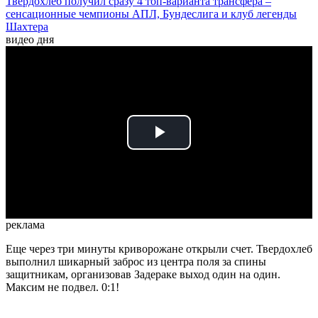
Твердохлеб получил сразу 4 топ-варианта трансфера –
сенсационные чемпионы АПЛ, Бундеслига и клуб легенды
Шахтера
видео дня
Play
Video
реклама
Еще через три минуты криворожане открыли счет. Твердохлеб
выполнил шикарный заброс из центра поля за спины
защитникам, организовав Задераке выход один на один.
Максим не подвел. 0:1!