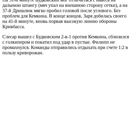
дальнюю штангу (мяч упал на внешнюю сторону сетки), а на
37-й Дришлюк мягко пробил головой после углового. Без
проблем для Кемкина. В конце концов, Заря добилась своего
на 41-й минуте, вновь порвав высокую линию обороны
Кривбасса.
Слесар вышел с Будковским 2-в-1 против Кемкина, сблизился
с голкипером и покатил под удар в пустые. Филипп не
промахнулся. Команды отправились отдыхать при счете 1:2 в
пользу криворожан.