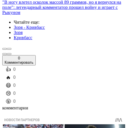
"В ногу влетел осколок массой 89 граммов, но я вернулся на
поле": легендарный комментатор прошел войну и играет с
Рыкуном
Читайте еще
:
Зоря - Кривбасс
Зоря
Кривбасс
0
Комментировать
️👍
0
️🔥
0
️😄
0
️😢
0
️🤬
0
комментарии