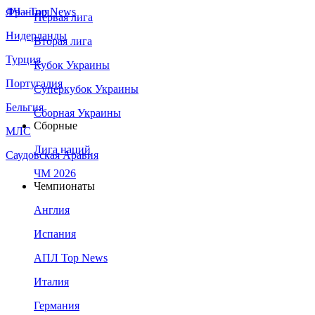
Франция
ЛЧ - Top News
Первая лига
Нидерланды
Вторая лига
Турция
Кубок Украины
Португалия
Суперкубок Украины
Бельгия
Сборная Украины
Сборные
МЛС
Лига наций
Саудовская Аравия
ЧМ 2026
Чемпионаты
Англия
Испания
АПЛ Top News
Италия
Германия