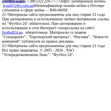
конференций
79008
Телефон +380 (32) 229-77-77
Адрес электронной почты
legal@24tv.com.ua
Идентификатор онлайн-медиа в Реестре
субъектов в сфере медиа — R40-06058
21+
Материалы сайта предназначены для лиц старше 21 года
При цитировании и использовании любых материалов ссылка
на "Футбол 24" обязательна. При цитировании и
использовании в сети Интернет гиперссылка на сайтт
football24.ua
обязательное. Материалы со знаком
"Спецпроект", "Партнерский материал", "Реклама", "Новости
компаний" публикуем на правах рекламы.
21+
Материалы сайта предназначены для лиц старше 21 года
Все права защищены. © 2005 -
2026
, ЧАО
"Телерадиокомпания Люкс". "Футбол 24".