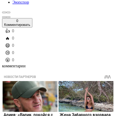
Эюпспор
0
Комментировать
️👍
0
️🔥
0
️😄
0
️😢
0
️🤬
0
комментарии