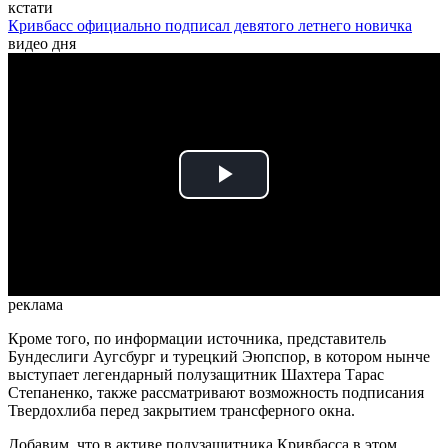
кстати
Кривбасс официально подписал девятого летнего новичка
видео дня
Play
Video
реклама
Кроме того, по информации источника, представитель
Бундеслиги Аугсбург и турецкий Эюпспор, в котором нынче
выступает легендарный полузащитник Шахтера Тарас
Степаненко, также рассматривают возможность подписания
Твердохлиба перед закрытием трансферного окна.
Добавим, что в активе полузащитника Кривбасса в этом