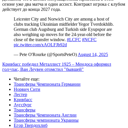
сезоне уже два матча и один ассист. Контракт игрока с клубом
действует до конца 2027 года.
Leicester City and Norwich City are among a host of
clubs tracking Ukrainian midfielder Yegor Tverdokhlib.
German club Augsburg and Turkish side Eyupspor are
also weighing up moves for the 24-year-old before the
close of the transfer window.
#LCFC
#NCFC
pic.twitter.com/xAOLFJb92d
— Pete O'Rourke (@SportsPeteO)
August 14, 2025
Кривбасс победил Металлист 1925 – Мендоса оформил
гол+пас, Ван Леувен отомстил "бывшей"
Читайте еще
:
Трансферы Чемпионата Германии
Норвич Сити
Лестер
Кривбасс
Аугсбург
Трансферы
Трансферы Чемпионата Англии
Трансферы чемпионата Украины
Егор Твердохлиб