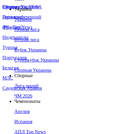
Сборная Украины
Италия
Суперкубок УЕФА
Украина
Германия
Лига конференций
Украина
Франция
ЛЧ - Top News
Первая лига
Нидерланды
Вторая лига
Турция
Кубок Украины
Португалия
Суперкубок Украины
Бельгия
Сборная Украины
Сборные
МЛС
Лига наций
Саудовская Аравия
ЧМ 2026
Чемпионаты
Англия
Испания
АПЛ Top News