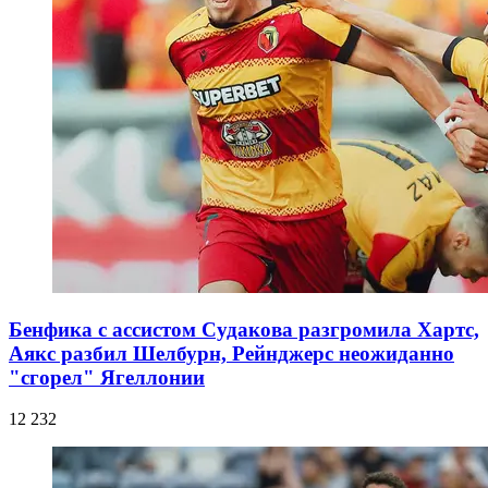
Бенфика с ассистом Судакова разгромила Хартс,
Аякс разбил Шелбурн, Рейнджерс неожиданно
"сгорел" Ягеллонии
12 232