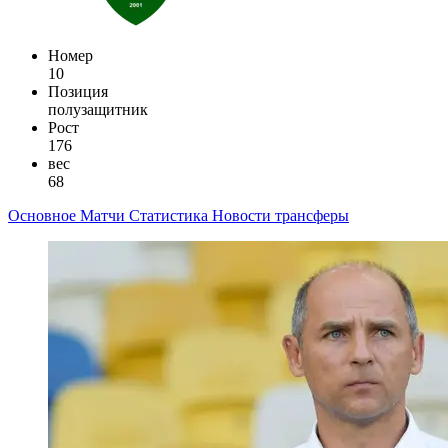
Номер
10
Позиция
полузащитник
Рост
176
вес
68
Основное
Матчи
Статистика
Новости
трансферы