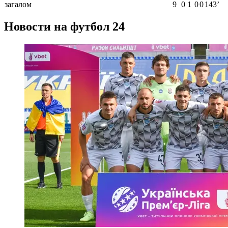
загалом
9
0
1
0
0
143ʼ
Новости на футбол 24