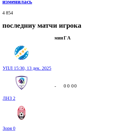
изменилась
4 854
последниу матчи игрока
мин
Г
А
УПЛ
15:30,
13 дек. 2025
-
0
0
0
0
ЛНЗ
2
Зоря
0