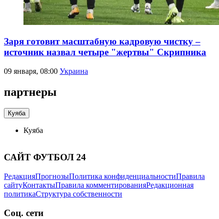
Заря готовит масштабную кадровую чистку –
источник назвал четыре "жертвы" Скрипника
09 января, 08:00
Украина
партнеры
Куяба
Куяба
САЙТ ФУТБОЛ 24
Редакция
Прогнозы
Политика конфиденциальности
Правила
сайту
Контакты
Правила комментирования
Редакционная
политика
Структура собственности
Соц. сети