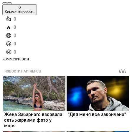
0
Комментировать
️👍
0
️🔥
0
️😄
0
️😢
0
️🤬
0
комментарии