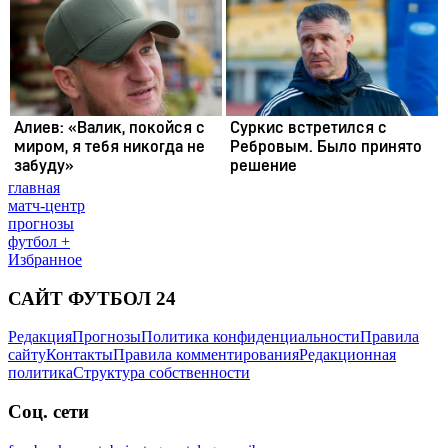
главная
матч-центр
прогнозы
футбол +
Избранное
САЙТ ФУТБОЛ 24
Редакция
Прогнозы
Политика конфиденциальности
Правила
сайту
Контакты
Правила комментирования
Редакционная
политика
Структура собственности
Соц. сети