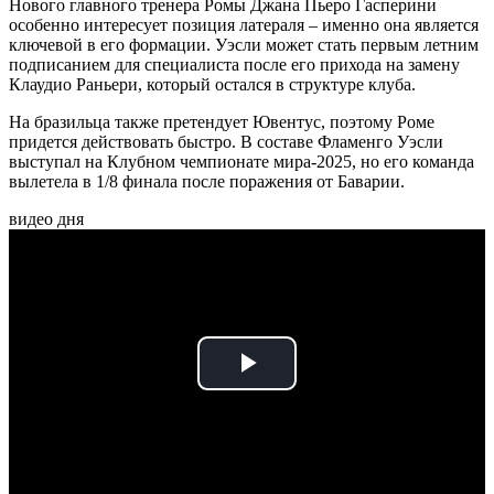
Нового главного тренера Ромы Джана Пьеро Гасперини
особенно интересует позиция латераля – именно она является
ключевой в его формации. Уэсли может стать первым летним
подписанием для специалиста после его прихода на замену
Клаудио Раньери, который остался в структуре клуба.
На бразильца также претендует Ювентус, поэтому Роме
придется действовать быстро. В составе Фламенго Уэсли
выступал на Клубном чемпионате мира-2025, но его команда
вылетела в 1/8 финала после поражения от Баварии.
видео дня
Play
Video