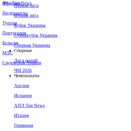
Франция
ЛЧ - Top News
Первая лига
Нидерланды
Вторая лига
Турция
Кубок Украины
Португалия
Суперкубок Украины
Бельгия
Сборная Украины
Сборные
МЛС
Лига наций
Саудовская Аравия
ЧМ 2026
Чемпионаты
Англия
Испания
АПЛ Top News
Италия
Германия