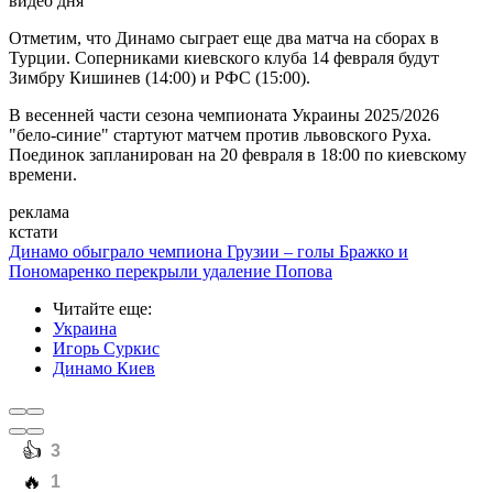
видео дня
Отметим, что Динамо сыграет еще два матча на сборах в
Турции. Соперниками киевского клуба 14 февраля будут
Зимбру Кишинев (14:00) и РФС (15:00).
В весенней части сезона чемпионата Украины 2025/2026
"бело-синие" стартуют матчем против львовского Руха.
Поединок запланирован на 20 февраля в 18:00 по киевскому
времени.
реклама
кстати
Динамо обыграло чемпиона Грузии – голы Бражко и
Пономаренко перекрыли удаление Попова
Читайте еще
:
Украина
Игорь Суркис
Динамо Киев
️👍
3
️🔥
1