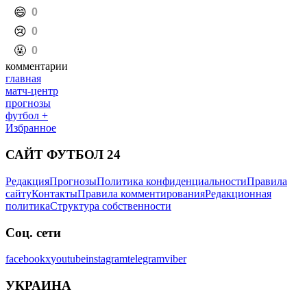
️😄
0
️😢
0
️🤬
0
комментарии
главная
матч-центр
прогнозы
футбол +
Избранное
САЙТ ФУТБОЛ 24
Редакция
Прогнозы
Политика конфиденциальности
Правила
сайту
Контакты
Правила комментирования
Редакционная
политика
Структура собственности
Соц. сети
facebook
x
youtube
instagram
telegram
viber
УКРАИНА