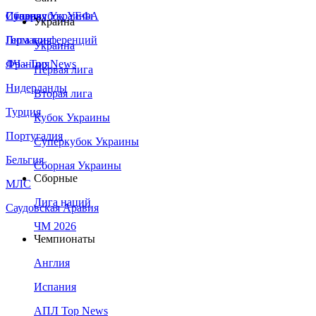
Сборная Украины
Италия
Суперкубок УЕФА
Украина
Германия
Лига конференций
Украина
Франция
ЛЧ - Top News
Первая лига
Нидерланды
Вторая лига
Турция
Кубок Украины
Португалия
Суперкубок Украины
Бельгия
Сборная Украины
Сборные
МЛС
Лига наций
Саудовская Аравия
ЧМ 2026
Чемпионаты
Англия
Испания
АПЛ Top News