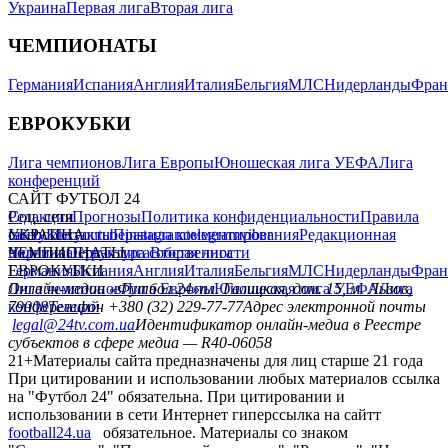
Украина
Первая лига
Вторая лига
ЧЕМПИОНАТЫ
Германия
Испания
Англия
Италия
Бельгия
МЛС
Нидерланды
Фран
ЕВРОКУБКИ
Лига чемпионов
Лига Европы
Юношеская лига УЕФА
Лига
конференций
САЙТ ФУТБОЛ 24
Редакция
Соц. сети
Прогнозы
Политика конфиденциальности
Правила
сайту
facebook
УКРАИНА
Контакты
x
youtube
Правила комментирования
instagram
telegram
viber
Редакционная
политика
Украина
ЧЕМПИОНАТЫ
Первая лига
Структура собственности
Вторая лига
Германия
ЕВРОКУБКИ
Испания
Англия
Италия
Бельгия
МЛС
Нидерланды
Фран
Лига чемпионов
Онлайн-медиа «Футбол 24»
Лига Европы
пл. Галицкая, дом. 15, м. Львов,
Юношеская лига УЕФА
Лига
конференций
79008
Телефон +380 (32) 229-77-77
Адрес электронной почты
legal@24tv.com.ua
Идентификатор онлайн-медиа в Реестре
субъектов в сфере медиа — R40-06058
21+
Материалы сайта предназначены для лиц старше 21 года
При цитировании и использовании любых материалов ссылка
на "Футбол 24" обязательна. При цитировании и
использовании в сети Интернет гиперссылка на сайтт
football24.ua
обязательное. Материалы со знаком