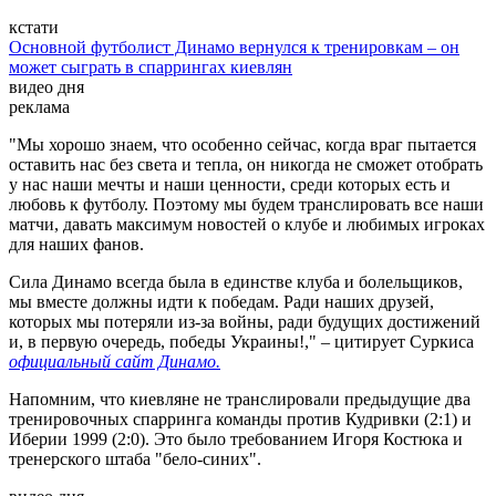
кстати
Основной футболист Динамо вернулся к тренировкам – он
может сыграть в спаррингах киевлян
видео дня
реклама
"Мы хорошо знаем, что особенно сейчас, когда враг пытается
оставить нас без света и тепла, он никогда не сможет отобрать
у нас наши мечты и наши ценности, среди которых есть и
любовь к футболу. Поэтому мы будем транслировать все наши
матчи, давать максимум новостей о клубе и любимых игроках
для наших фанов.
Сила Динамо всегда была в единстве клуба и болельщиков,
мы вместе должны идти к победам. Ради наших друзей,
которых мы потеряли из-за войны, ради будущих достижений
и, в первую очередь, победы Украины!," – цитирует Суркиса
официальный сайт Динамо.
Напомним, что киевляне не транслировали предыдущие два
тренировочных спарринга команды против Кудривки (2:1) и
Иберии 1999 (2:0). Это было требованием Игоря Костюка и
тренерского штаба "бело-синих".