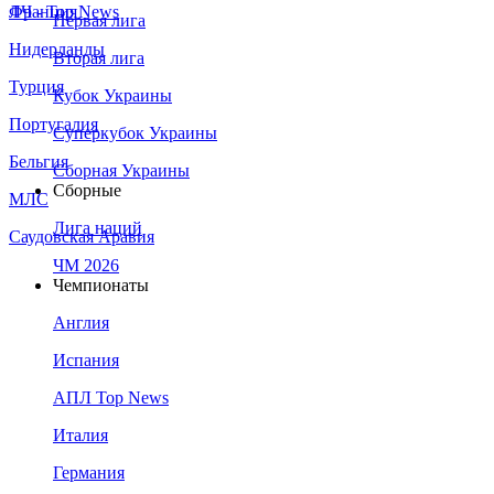
Франция
ЛЧ - Top News
Первая лига
Нидерланды
Вторая лига
Турция
Кубок Украины
Португалия
Суперкубок Украины
Бельгия
Сборная Украины
Сборные
МЛС
Лига наций
Саудовская Аравия
ЧМ 2026
Чемпионаты
Англия
Испания
АПЛ Top News
Италия
Германия