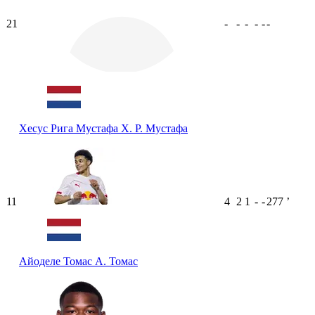
21
-
-
-
-
-
-
Хесус Рига Мустафа
Х. Р. Мустафа
11
4
2
1
-
-
277
ʼ
Айоделе Томас
А. Томас