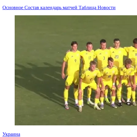
Основное
Состав
календарь матчей
Таблица
Новости
Украина