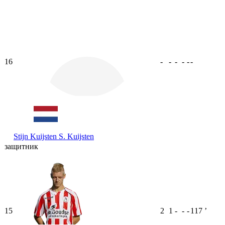
16
-
-
-
-
-
-
Stijn Kuijsten
S. Kuijsten
защитник
15
2
1
-
-
-
117
ʼ