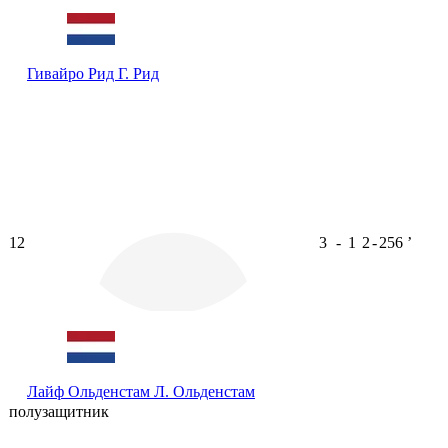
Гивайро Рид
Г. Рид
12
3
-
1
2
-
256
ʼ
Лайф Ольденстам
Л. Ольденстам
полузащитник