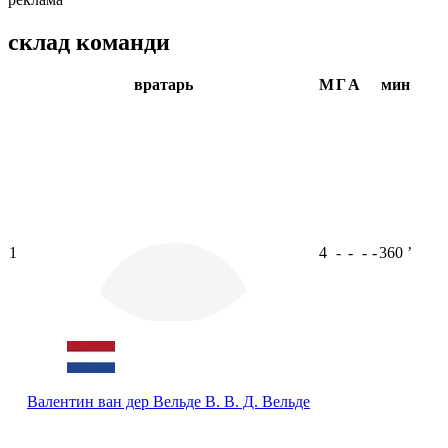
склад команди
вратарь
М
Г
А
мин
1
4
-
-
-
-
360
ʼ
Валентин ван дер Вельде
В. В. Д. Вельде