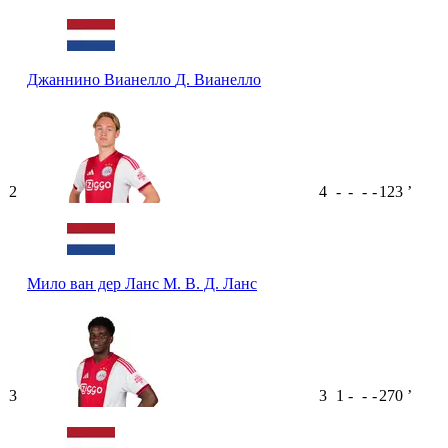
Джаннино Вианелло
Д. Вианелло
2
4
-
-
-
-
123
ʼ
Мило ван дер Ланс
М. В. Д. Ланс
3
3
1
-
-
-
270
ʼ