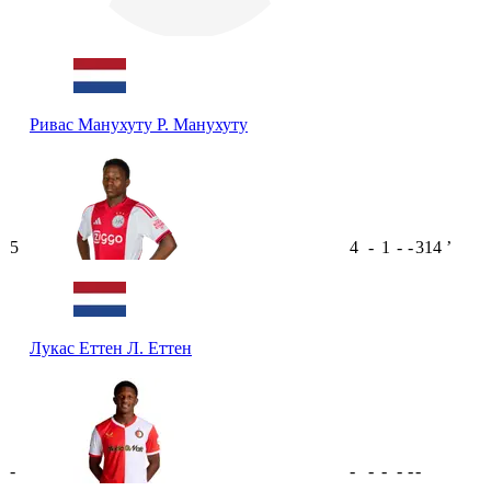
Ривас Манухуту
Р. Манухуту
5
4
-
1
-
-
314
ʼ
Лукас Еттен
Л. Еттен
-
-
-
-
-
-
-