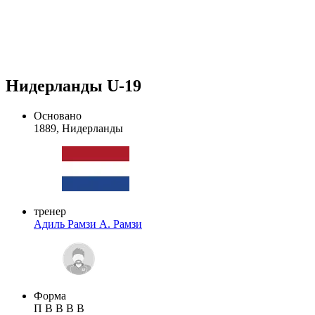
Нидерланды U-19
Основано
1889, Нидерланды
тренер
Адиль Рамзи
А. Рамзи
Форма
П
В
В
В
В