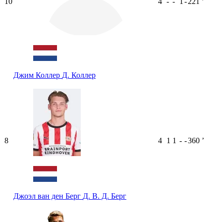
10
4
-
-
1
-
221
ʼ
Джим Коллер
Д. Коллер
8
4
1
1
-
-
360
ʼ
Джоэл ван ден Берг
Д. В. Д. Берг