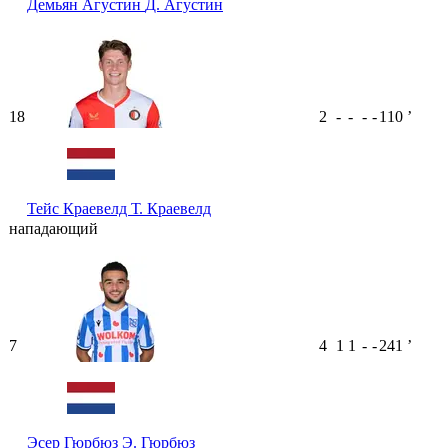
Демьян Агустин
Д. Агустин
18
2
-
-
-
-
110
ʼ
Тейс Краевелд
Т. Краевелд
нападающий
7
4
1
1
-
-
241
ʼ
Эсер Гюрбюз
Э. Гюрбюз