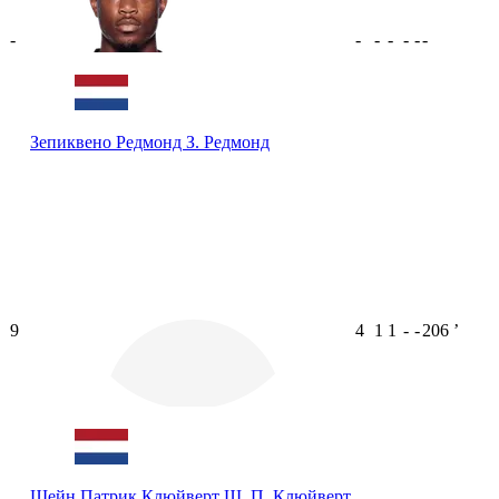
-
-
-
-
-
-
-
Зепиквено Редмонд
З. Редмонд
9
4
1
1
-
-
206
ʼ
Шейн Патрик Клюйверт
Ш. П. Клюйверт