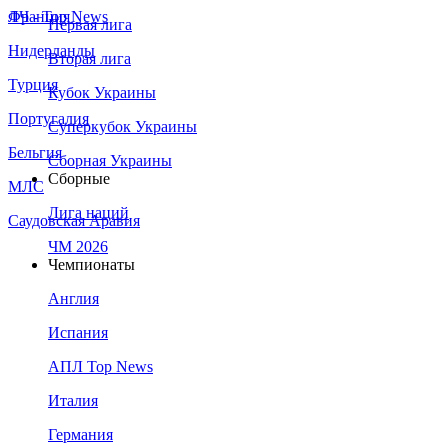
Франция
ЛЧ - Top News
Первая лига
Нидерланды
Вторая лига
Турция
Кубок Украины
Португалия
Суперкубок Украины
Бельгия
Сборная Украины
Сборные
МЛС
Лига наций
Саудовская Аравия
ЧМ 2026
Чемпионаты
Англия
Испания
АПЛ Top News
Италия
Германия