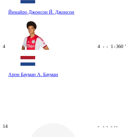
Йинайро Джонсон
Й. Джонсон
4
4
-
-
1
-
360
ʼ
Арон Бауман
А. Бауман
14
-
-
-
-
-
-