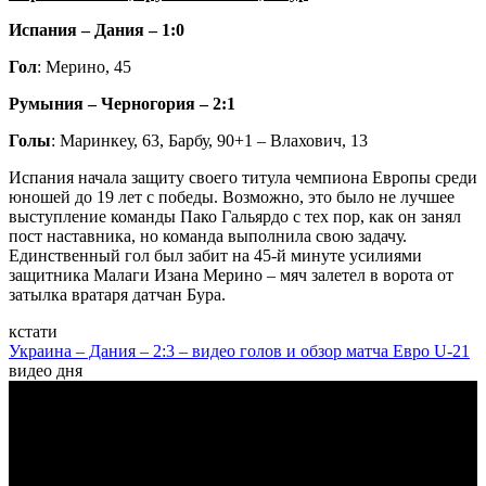
Испания – Дания – 1:0
Гол
: Мерино, 45
Румыния – Черногория – 2:1
Голы
: Маринкеу, 63, Барбу, 90+1 – Влахович, 13
Испания начала защиту своего титула чемпиона Европы среди
юношей до 19 лет с победы. Возможно, это было не лучшее
выступление команды Пако Гальярдо с тех пор, как он занял
пост наставника, но команда выполнила свою задачу.
Единственный гол был забит на 45-й минуте усилиями
защитника Малаги Изана Мерино – мяч залетел в ворота от
затылка вратаря датчан Бура.
кстати
Украина – Дания – 2:3 – видео голов и обзор матча Евро U-21
видео дня