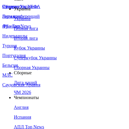
Сборная Украины
Италия
Суперкубок УЕФА
Украина
Германия
Лига конференций
Украина
Франция
ЛЧ - Top News
Первая лига
Нидерланды
Вторая лига
Турция
Кубок Украины
Португалия
Суперкубок Украины
Бельгия
Сборная Украины
Сборные
МЛС
Лига наций
Саудовская Аравия
ЧМ 2026
Чемпионаты
Англия
Испания
АПЛ Top News