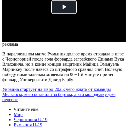
Play
Video
реклама
В параллельном матче Румыния долгое время страдала в игре
с Черногорией после гола форварда загребского Динамо Вука
Влаховича, но в конце концов защитник Майнца Эмануэль
Маринкеу после навеса со штрафного сравнял счет. Волевую
победу номинальным хозяевам на 90+1-й минуте принес
форвард Университати Давид Барбу.
Украина стартует на Евро-2025: чего ждать от команды
Мельгосы, кого оставили за бортом, а кто молодежку уже
перерос
Читайте еще
:
Мир
Черногория U-19
Румыния U-19