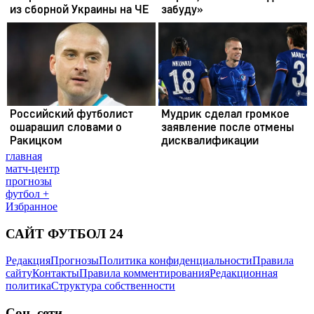
главная
матч-центр
прогнозы
футбол +
Избранное
САЙТ ФУТБОЛ 24
Редакция
Прогнозы
Политика конфиденциальности
Правила
сайту
Контакты
Правила комментирования
Редакционная
политика
Структура собственности
Соц. сети