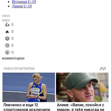
Испания U-19
Дания U-19
️👍
0
️🔥
0
️😄
0
️😢
0
️🤬
0
комментарии