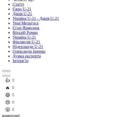
Статті
Євро U-21
Данія U-21
Україна U-21 - Данія U-21
Унаї Мельгоса
Єгор Ярмолюк
Віталій Роман
Україна U-21
Фінляндія U-21
Нідерланди U-21
Олександр Іщенко
Думка експерта
Інтерв’ю
️👍
0
️🔥
0
️😄
0
️😢
0
️🤬
0
коментарі