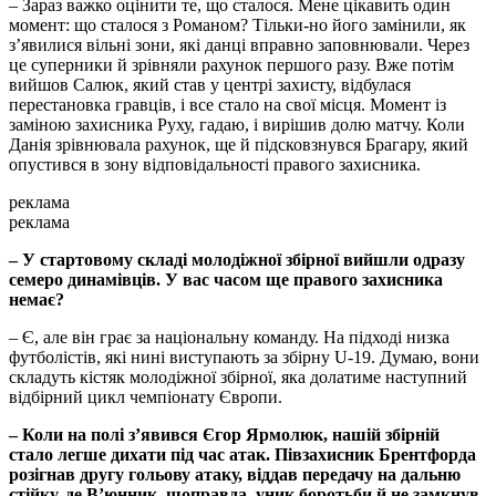
– Зараз важко оцінити те, що сталося. Мене цікавить один
момент: що сталося з Романом? Тільки-но його замінили, як
з’явилися вільні зони, які данці вправно заповнювали. Через
це суперники й зрівняли рахунок першого разу. Вже потім
вийшов Салюк, який став у центрі захисту, відбулася
перестановка гравців, і все стало на свої місця. Момент із
заміною захисника Руху, гадаю, і вирішив долю матчу. Коли
Данія зрівнювала рахунок, ще й підсковзнувся Брагару, який
опустився в зону відповідальності правого захисника.
реклама
реклама
– У стартовому складі молодіжної збірної вийшли одразу
семеро динамівців. У вас часом ще правого захисника
немає?
– Є, але він грає за національну команду. На підході низка
футболістів, які нині виступають за збірну U-19. Думаю, вони
складуть кістяк молодіжної збірної, яка долатиме наступний
відбірний цикл чемпіонату Європи.
– Коли на полі з’явився Єгор Ярмолюк, нашій збірній
стало легше дихати під час атак. Півзахисник Брентфорда
розігнав другу гольову атаку, віддав передачу на дальню
стійку, де В’юнник, щоправда, уник боротьби й не замкнув