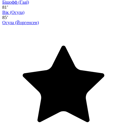
Бішофф
(Гааї)
81’
Вік
(Осула)
85’
Осула
(Йоргенсен)