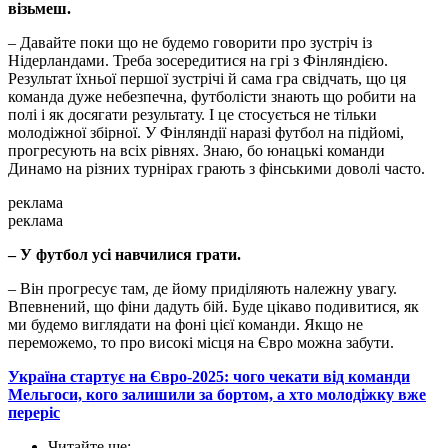
візьмеш.
– Давайте поки що не будемо говорити про зустріч із
Нідерландами. Треба зосередитися на грі з Фінляндією.
Результат їхньої першої зустрічі й сама гра свідчать, що ця
команда дуже небезпечна, футболісти знають що робити на
полі і як досягати результату. І це стосується не тільки
молодіжної збірної. У Фінляндії наразі футбол на підйомі,
прогресують на всіх рівнях. Знаю, бо юнацькі команди
Динамо на різних турнірах грають з фінськими доволі часто.
реклама
реклама
– У футбол усі навчилися грати.
– Він прогресує там, де йому приділяють належну увагу.
Впевнений, що фіни дадуть бій. Буде цікаво подивитися, як
ми будемо виглядати на фоні цієї команди. Якщо не
переможемо, то про високі місця на Євро можна забути.
Україна стартує на Євро-2025: чого чекати від команди
Мельгоси, кого залишили за бортом, а хто молодіжку вже
переріс
Читайте ще
: