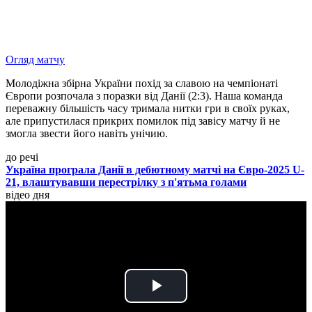
Огляд матчу
Молодіжна збірна України похід за славою на чемпіонаті
Європи розпочала з поразки від Данії (2:3). Наша команда
переважну більшість часу тримала нитки гри в своїх руках,
але припустилася прикрих помилок під завісу матчу й не
змогла звести його навіть унічию.
до речі
Україна програла Данії в дебютному матчі на Євро-2025 U-
21, влаштувавши перестрілку з п'ятьма голами
відео дня
Play