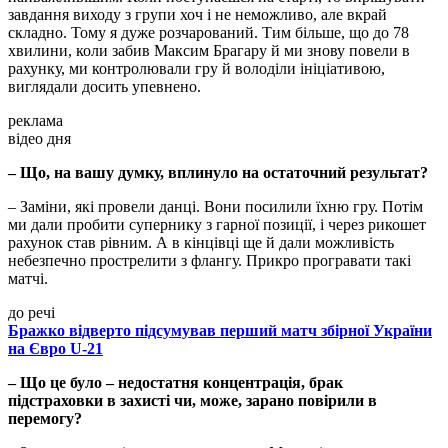
завдання виходу з групи хоч і не неможливо, але вкрай
складно. Тому я дуже розчарований. Тим більше, що до 78
хвилини, коли забив Максим Брагару й ми знову повели в
рахунку, ми контролювали гру й володіли ініціативою,
виглядали досить упевнено.
реклама
відео дня
– Що, на вашу думку, вплинуло на остаточний результат?
– Заміни, які провели данці. Вони посилили їхню гру. Потім
ми дали пробити супернику з гарної позиції, і через рикошет
рахунок став рівним. А в кінцівці ще й дали можливість
небезпечно прострелити з флангу. Прикро програвати такі
матчі.
до речі
Бражко відверто підсумував перший матч збірної України
на Євро U-21
– Що це було – недостатня концентрація, брак
підстраховки в захисті чи, може, зарано повірили в
перемогу?