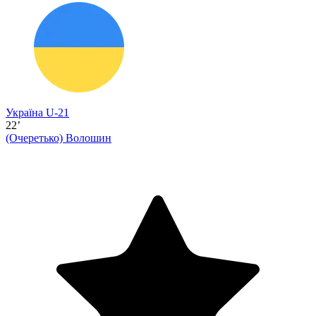
Україна U-21
22’
(Очеретько)
Волошин