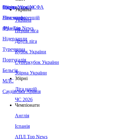
Збірна України
Італія
Суперкубок УЄФА
Україна
Німеччина
Ліга конференцій
Україна
Франція
ЛЧ - Top News
Перша ліга
Нідерланди
Друга ліга
Туреччина
Кубок України
Португалія
Суперкубок України
Бельгія
Збірна України
Збірні
МЛС
Ліга націй
Саудівська Аравія
ЧС 2026
Чемпіонати
Англія
Іспанія
АПЛ Top News