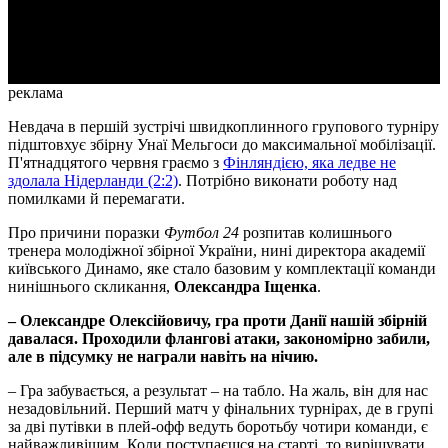
Video
реклама
Невдача в першій зустрічі швидкоплинного групового турніру
підштовхує збірну Унаї Мельгоси до максимальної мобілізації.
П'ятнадцятого червня граємо з
Фінляндією, яка ледве не
здолала Нідерланди (2:2)
. Потрібно виконати роботу над
помилками й перемагати.
Про причини поразки
Футбол 24
розпитав колишнього
тренера молодіжної збірної України, нині директора академії
київського Динамо, яке стало базовим у комплектації команди
нинішнього скликання,
Олександра Іщенка
.
– Олександре Олексійовичу, гра проти Данії нашій збірній
давалася. Проходили флангові атаки, закономірно забили,
але в підсумку не награли навіть на нічию.
– Гра забувається, а результат – на табло. На жаль, він для нас
незадовільний. Перший матч у фінальних турнірах, де в групі
за дві путівки в плей-офф ведуть боротьбу чотири команди, є
найважливішим. Коли поступаєшся на старті, то вирішувати