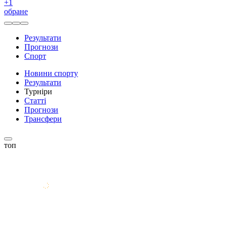
+
1
обране
Результати
Прогнози
Спорт
Новини спорту
Результати
Турніри
Статті
Прогнози
Трансфери
топ