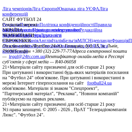
Ліга чемпіонів
Ліга Європи
Юнацька ліга УЄФА
Ліга
конференцій
САЙТ ФУТБОЛ 24
Редакція
Соціальні мережі
Прогнози
Політика конфіденційності
Правила
сайту
facebook
УКРАЇНА
Контакти
x
youtube
Правила коментування
instagram
telegram
viber
Редакційна
політика
Україна
ЧЕМПІОНАТИ
Перша ліга
Структура власності
Друга ліга
Німеччина
ЄВРОКУБКИ
Іспанія
Англія
Італія
Бельгія
МЛС
Нідерланди
Франція
П
Ліга чемпіонів
Онлайн-медіа «Футбол 24»
Ліга Європи
Юнацька ліга УЄФА
пл. Галицька, буд. 15, м. Львів,
Ліга
конференцій
79008
Телефон +380 (32) 229-77-77
Адреса електронної пошти
—
legal@24tv.com.ua
Ідентифікатор онлайн-медіа в Реєстрі
суб’єктів у сфері медіа — R40-06058
21+
Матеріали сайту призначені для осіб старше 21 року
При цитуванні і використанні будь-яких матеріалів посилання
на "Футбол 24" обов'язкове. При цитуванні і використанні в
мережі Інтернет гіперпосилання на сайт
football24.ua
обов'язкове. Матеріали зі знаком "Спецпроект",
"Партнерський матеріал", "Реклама", "Новини компаній"
публікуємо на правах реклами.
21+
Матеріали сайту призначені для осіб старше 21 року
Усi права захищенi. © 2005 -
2026
, ПрАТ "Телерадіокомпанія
Люкс". "Футбол 24".