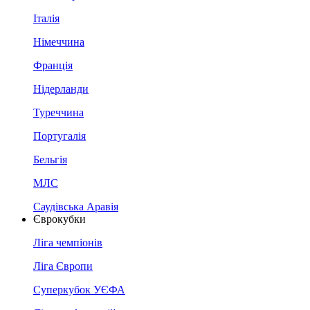
Італія
Німеччина
Франція
Нідерланди
Туреччина
Португалія
Бельгія
МЛС
Саудівська Аравія
Єврокубки
Ліга чемпіонів
Ліга Європи
Суперкубок УЄФА