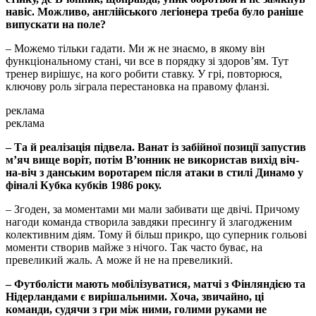
навіс. Можливо, англійського легіонера треба було раніше
випускати на поле?
– Можемо тільки гадати. Ми ж не знаємо, в якому він
функціональному стані, чи все в порядку зі здоров’ям. Тут
тренер вирішує, на кого робити ставку. У грі, повторюся,
ключову роль зіграла перестановка на правому фланзі.
реклама
реклама
– Та й реалізація підвела. Ванат із забійної позиції запустив
м’яч вище воріт, потім В’юнник не використав вихід віч-
на-віч з данським воротарем після атаки в стилі Динамо у
фіналі Кубка кубків 1986 року.
– Згоден, за моментами ми мали забивати ще двічі. Причому
нагоди команда створила завдяки пресингу й злагодженим
колективним діям. Тому й більш прикро, що суперник гольові
моменти створив майже з нічого. Так часто буває, на
превеликий жаль. А може й не на превеликий.
– Футболісти мають мобілізуватися, матчі з Фінляндією та
Нідерландами є вирішальними. Хоча, звичайно, ці
команди, судячи з гри між ними, голими руками не