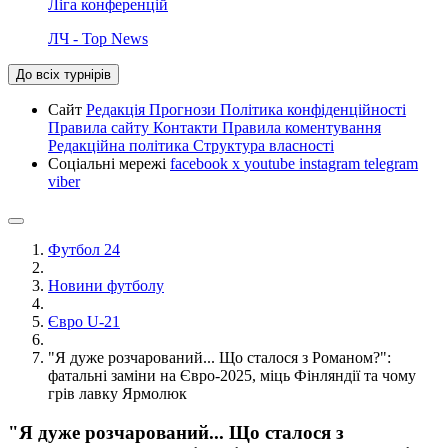
Ліга конференцій
ЛЧ - Top News
До всіх турнірів
Сайт
Редакція
Прогнози
Політика конфіденційності
Правила сайту
Контакти
Правила коментування
Редакційна політика
Структура власності
Соціальні мережі
facebook
x
youtube
instagram
telegram
viber
Футбол 24
Новини футболу
Євро U-21
"Я дуже розчарований... Що сталося з Романом?":
фатальні заміни на Євро-2025, міць Фінляндії та чому
грів лавку Ярмолюк
"Я дуже розчарований... Що сталося з