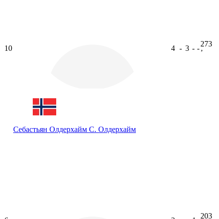
273
10
4
-
3
-
-
ʼ
Себастьян Олдерхайм
С. Олдерхайм
203