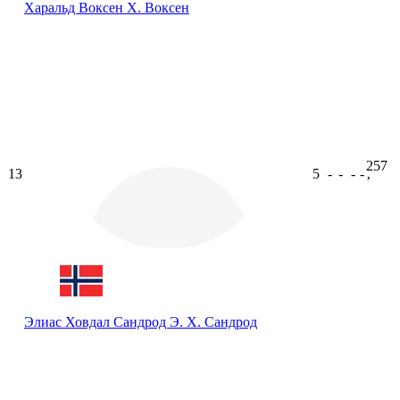
Харальд Воксен
Х. Воксен
257
13
5
-
-
-
-
ʼ
Элиас Ховдал Сандрод
Э. Х. Сандрод