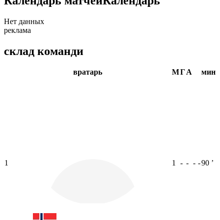
Календарь матчей
Календарь
Нет данных
реклама
склад команди
вратарь
М
Г
А
мин
1
1
-
-
-
-
90
ʼ