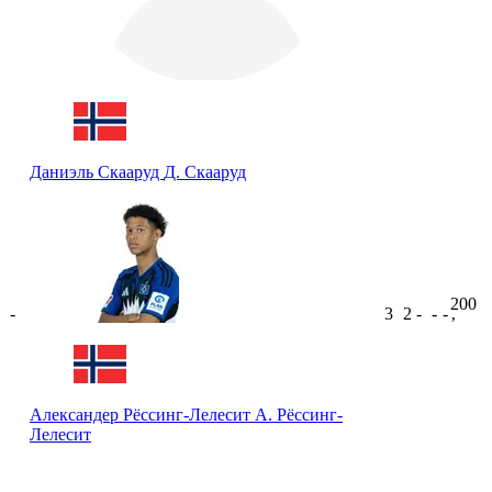
Даниэль Скааруд
Д. Скааруд
200
-
3
2
-
-
-
ʼ
Александер Рёссинг-Лелесит
А. Рёссинг-
Лелесит