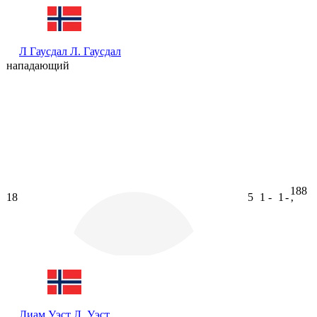
Л Гаусдал
Л. Гаусдал
нападающий
188
18
5
1
-
1
-
ʼ
Лиам Уэст
Л. Уэст