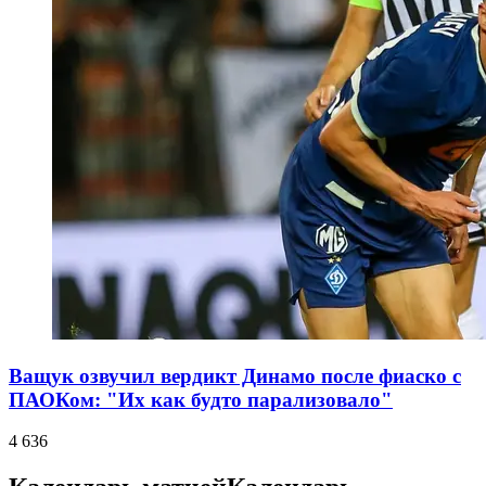
Ващук озвучил вердикт Динамо после фиаско с
ПАОКом: "Их как будто парализовало"
4 636