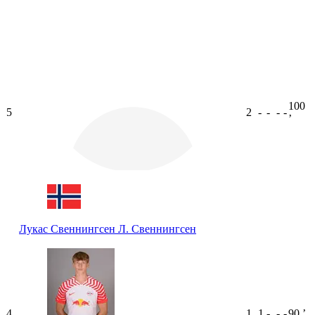
100
5
2
-
-
-
-
ʼ
Лукас Свеннингсен
Л. Свеннингсен
4
1
1
-
-
-
90
ʼ