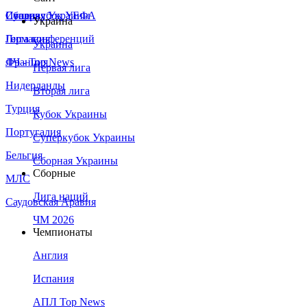
Сборная Украины
Италия
Суперкубок УЕФА
Украина
Германия
Лига конференций
Украина
Франция
ЛЧ - Top News
Первая лига
Нидерланды
Вторая лига
Турция
Кубок Украины
Португалия
Суперкубок Украины
Бельгия
Сборная Украины
Сборные
МЛС
Лига наций
Саудовская Аравия
ЧМ 2026
Чемпионаты
Англия
Испания
АПЛ Top News