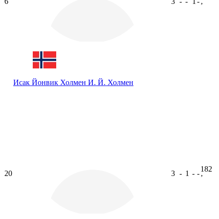
6
3
-
-
1
-
ʼ
Исак Йонвик Холмен
И. Й. Холмен
182
20
3
-
1
-
-
ʼ