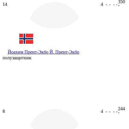
350
14
4
-
-
-
-
ʼ
Йоахим Прент-Экбо
Й. Прент-Экбо
полузащитник
244
8
4
-
-
-
-
ʼ