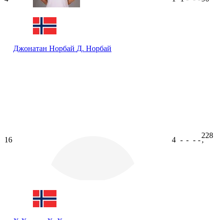
Джонатан Норбай
Д. Норбай
228
16
4
-
-
-
-
ʼ