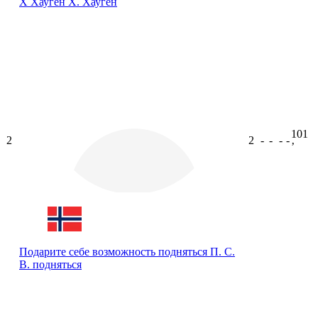
Х Хауген
Х. Хауген
101
2
2
-
-
-
-
ʼ
Подарите себе возможность подняться
П. С.
В. подняться