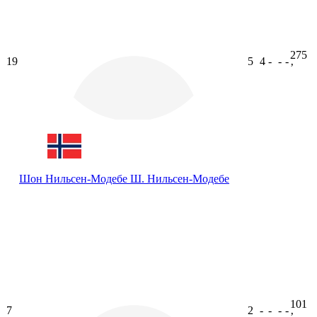
275
19
5
4
-
-
-
ʼ
Шон Нильсен-Модебе
Ш. Нильсен-Модебе
101
7
2
-
-
-
-
ʼ