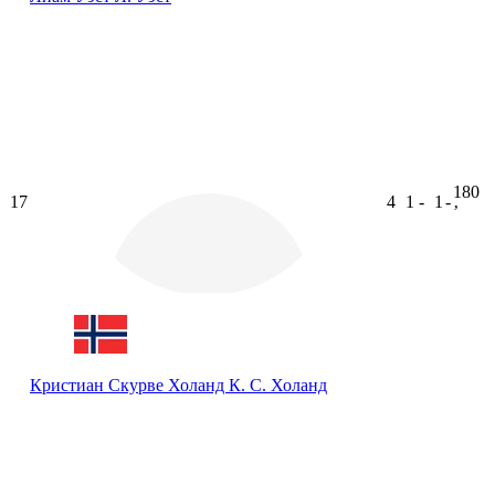
180
17
4
1
-
1
-
ʼ
Кристиан Скурве Холанд
К. С. Холанд