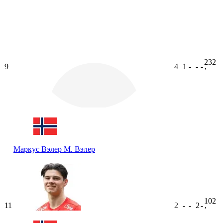
232
9
4
1
-
-
-
ʼ
Маркус Вэлер
М. Вэлер
102
11
2
-
-
2
-
ʼ