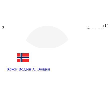
314
3
4
-
-
-
-
ʼ
Хокон Волден
Х. Волден