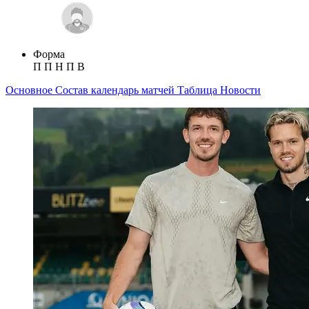
Форма
П
П
Н
П
В
Основное
Состав
календарь матчей
Таблица
Новости