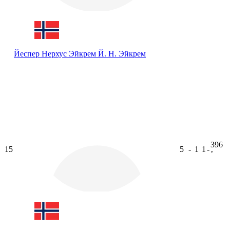
Йеспер Нерхус Эйкрем
Й. Н. Эйкрем
396
15
5
-
1
1
-
ʼ