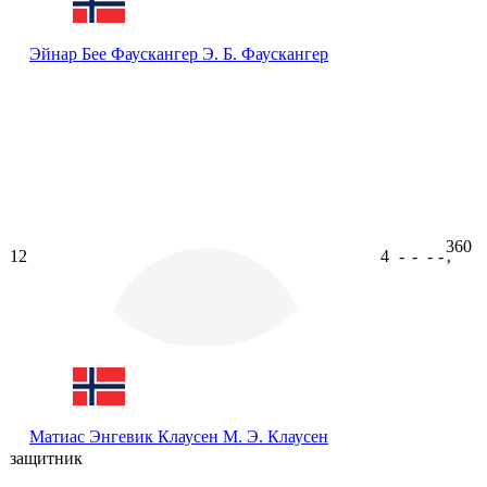
Эйнар Бее Фаускангер
Э. Б. Фаускангер
360
12
4
-
-
-
-
ʼ
Матиас Энгевик Клаусен
М. Э. Клаусен
защитник