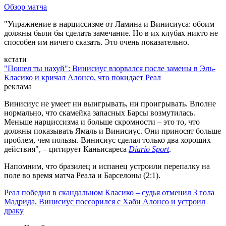
Обзор матча
"Упражнение в нарциссизме от Ламина и Винисиуса: обоим
должны были бы сделать замечание. Но в их клубах никто не
способен им ничего сказать. Это очень показательно.
кстати
"Пошел ты нахуй": Винисиус взорвался после замены в Эль-
Класико и кричал Алонсо, что покидает Реал
реклама
Винисиус не умеет ни выигрывать, ни проигрывать. Вполне
нормально, что скамейка запасных Барсы возмутилась.
Меньше нарциссизма и больше скромности – это то, что
должны показывать Ямаль и Винисиус. Они приносят больше
проблем, чем пользы. Винисиус сделал только два хороших
действия", – цитирует Каньисареса
Diario Sport
.
Напомним, что бразилец и испанец устроили перепалку на
поле во время матча Реала и Барселоны (2:1).
Реал победил в скандальном Класико – судья отменил 3 гола
Мадрида, Винисиус поссорился с Хаби Алонсо и устроил
драку