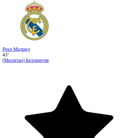
Реал Мадрид
43’
(Милитао)
Беллингем