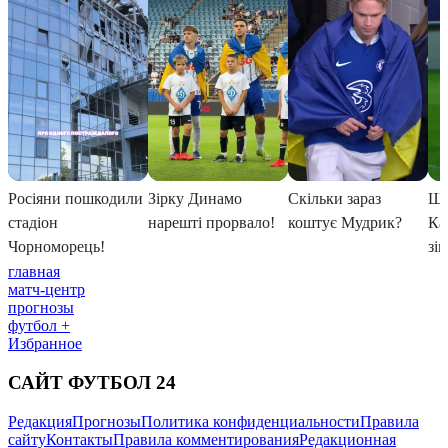
главная
матч-центр
прогнозы
футбол +
Избранное
САЙТ ФУТБОЛ 24
Редакция
Прогнозы
Политика конфиденциальности
Правила
сайту
Контакты
Правила комментирования
Редакционная