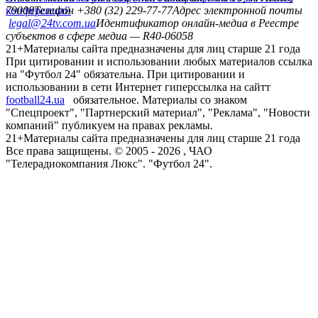
конференций
79008
Телефон +380 (32) 229-77-77
Адрес электронной почты
legal@24tv.com.ua
Идентификатор онлайн-медиа в Реестре
субъектов в сфере медиа — R40-06058
21+
Материалы сайта предназначены для лиц старше 21 года
При цитировании и использовании любых материалов ссылка
на "Футбол 24" обязательна. При цитировании и
использовании в сети Интернет гиперссылка на сайтт
football24.ua
обязательное. Материалы со знаком
"Спецпроект", "Партнерский материал", "Реклама", "Новости
компаний" публикуем на правах рекламы.
21+
Материалы сайта предназначены для лиц старше 21 года
Все права защищены. © 2005 -
2026
, ЧАО
"Телерадиокомпания Люкс". "Футбол 24".