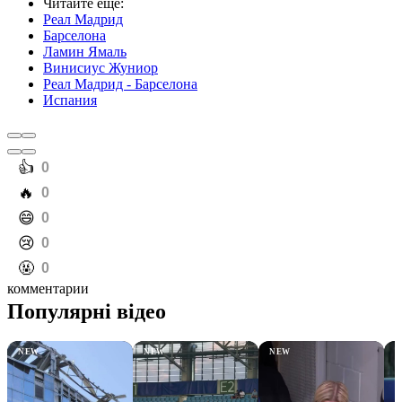
Читайте еще
:
Реал Мадрид
Барселона
Ламин Ямаль
Винисиус Жуниор
Реал Мадрид - Барселона
Испания
️👍
0
️🔥
0
️😄
0
️😢
0
️🤬
0
комментарии