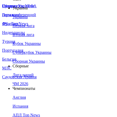
Сборная Украины
Италия
Суперкубок УЕФА
Украина
Германия
Лига конференций
Украина
Франция
ЛЧ - Top News
Первая лига
Нидерланды
Вторая лига
Турция
Кубок Украины
Португалия
Суперкубок Украины
Бельгия
Сборная Украины
Сборные
МЛС
Лига наций
Саудовская Аравия
ЧМ 2026
Чемпионаты
Англия
Испания
АПЛ Top News