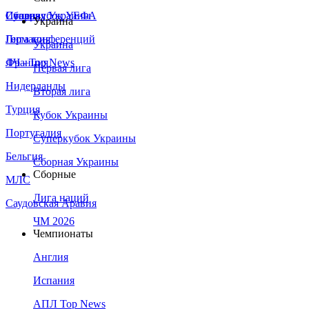
Сборная Украины
Италия
Суперкубок УЕФА
Украина
Германия
Лига конференций
Украина
Франция
ЛЧ - Top News
Первая лига
Нидерланды
Вторая лига
Турция
Кубок Украины
Португалия
Суперкубок Украины
Бельгия
Сборная Украины
Сборные
МЛС
Лига наций
Саудовская Аравия
ЧМ 2026
Чемпионаты
Англия
Испания
АПЛ Top News