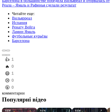
Барселона в большинстве победила Вильяреал и оторвалась от
Реала – Ямаль и Рафинья сделали результат
Читайте еще
:
Вильярреал
Испания
Ренату Вейга
Ламин Ямаль
футбольные курьёзы
Барселона
️👍
1
️🔥
0
️😄
1
️😢
0
️🤬
0
комментарии