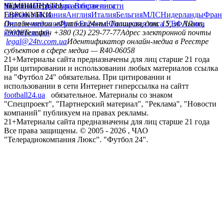
политика
Украина
ЧЕМПИОНАТЫ
Первая лига
Структура собственности
Вторая лига
Германия
ЕВРОКУБКИ
Испания
Англия
Италия
Бельгия
МЛС
Нидерланды
Фран
Лига чемпионов
Онлайн-медиа «Футбол 24»
Лига Европы
пл. Галицкая, дом. 15, м. Львов,
Юношеская лига УЕФА
Лига
конференций
79008
Телефон +380 (32) 229-77-77
Адрес электронной почты
legal@24tv.com.ua
Идентификатор онлайн-медиа в Реестре
субъектов в сфере медиа — R40-06058
21+
Материалы сайта предназначены для лиц старше 21 года
При цитировании и использовании любых материалов ссылка
на "Футбол 24" обязательна. При цитировании и
использовании в сети Интернет гиперссылка на сайтт
football24.ua
обязательное. Материалы со знаком
"Спецпроект", "Партнерский материал", "Реклама", "Новости
компаний" публикуем на правах рекламы.
21+
Материалы сайта предназначены для лиц старше 21 года
Все права защищены. © 2005 -
2026
, ЧАО
"Телерадиокомпания Люкс". "Футбол 24".