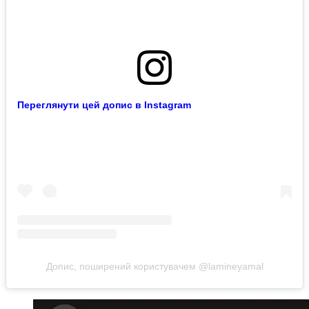
Переглянути цей допис в Instagram
Допис, поширений користувачем @lamineyamal