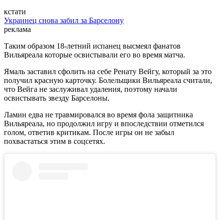
кстати
Украинец снова забил за Барселону
реклама
Таким образом 18-летний испанец высмеял фанатов
Вильяреала которые освистывали его во время матча.
Ямаль заставил сфолить на себе Ренату Вейгу, который за это
получил красную карточку. Болельщики Вильяреала считали,
что Вейга не заслуживал удаления, поэтому начали
освистывать звезду Барселоны.
Ламин едва не травмировался во время фола защитника
Вильяреала, но продолжил игру и впоследствии отметился
голом, ответив критикам. После игры он не забыл
похвастаться этим в соцсетях.