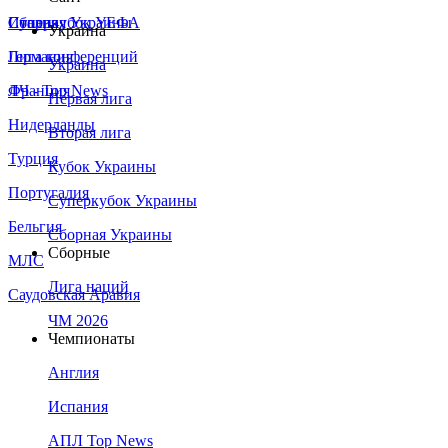
Сборная Украины
Италия
Суперкубок УЕФА
Украина
Германия
Лига конференций
Украина
Франция
ЛЧ - Top News
Первая лига
Нидерланды
Вторая лига
Турция
Кубок Украины
Португалия
Суперкубок Украины
Бельгия
Сборная Украины
Сборные
МЛС
Лига наций
Саудовская Аравия
ЧМ 2026
Чемпионаты
Англия
Испания
АПЛ Top News