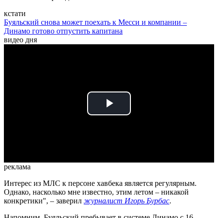
кстати
Буяльский снова может поехать к Месси и компании –
Динамо готово отпустить капитана
видео дня
Play
Video
реклама
Интерес из МЛС к персоне хавбека является регулярным.
Однако, насколько мне известно, этим летом – никакой
конкретики", – заверил
журналист Игорь Бурбас
.
Напомним, Буяльский пребывает в системе Динамо с 16-