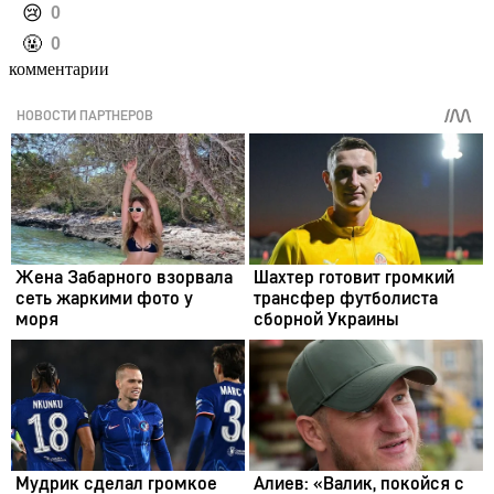
️😢
0
️🤬
0
комментарии