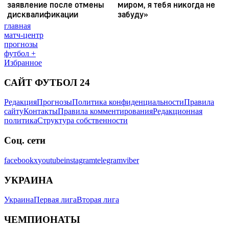
главная
матч-центр
прогнозы
футбол +
Избранное
САЙТ ФУТБОЛ 24
Редакция
Прогнозы
Политика конфиденциальности
Правила
сайту
Контакты
Правила комментирования
Редакционная
политика
Структура собственности
Соц. сети
facebook
x
youtube
instagram
telegram
viber
УКРАИНА
Украина
Первая лига
Вторая лига
ЧЕМПИОНАТЫ