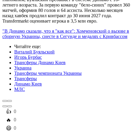
летнего возраста. За первую команду "бело-синих" провел 360
матчей, оформив 80 голов и 64 ассиста. Несколько месяцев
назад хавбек продлил контракт до 30 июня 2027 года.
Transfermarkt оценивает игрока в 3,5 млн евро.
"В Динамо сказали, что я "как все": Хомченовский о вызове в
сборную Украины, сиесте в Сегунде и медалях с Кривбассом
Читайте еще
:
Виталий Буяльский
Игорь Бурбас
Трансферы Динамо Киев
Украина
Трансферы чемпионата Украины
Трансферы
Динамо Киев
МЛС
️👍
0
️🔥
0
️😄
0