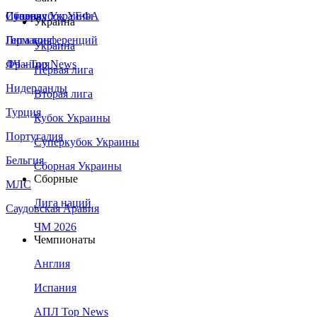
Сборная Украины
Италия
Суперкубок УЕФА
Украина
Германия
Лига конференций
Украина
Франция
ЛЧ - Top News
Первая лига
Нидерланды
Вторая лига
Турция
Кубок Украины
Португалия
Суперкубок Украины
Бельгия
Сборная Украины
Сборные
МЛС
Лига наций
Саудовская Аравия
ЧМ 2026
Чемпионаты
Англия
Испания
АПЛ Top News