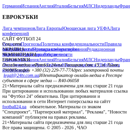
Германия
Испания
Англия
Италия
Бельгия
МЛС
Нидерланды
Фран
ЕВРОКУБКИ
Лига чемпионов
Лига Европы
Юношеская лига УЕФА
Лига
конференций
САЙТ ФУТБОЛ 24
Редакция
Соц. сети
Прогнозы
Политика конфиденциальности
Правила
сайту
facebook
УКРАИНА
Контакты
x
youtube
Правила комментирования
instagram
telegram
viber
Редакционная
политика
Украина
ЧЕМПИОНАТЫ
Первая лига
Структура собственности
Вторая лига
Германия
ЕВРОКУБКИ
Испания
Англия
Италия
Бельгия
МЛС
Нидерланды
Фран
Лига чемпионов
Онлайн-медиа «Футбол 24»
Лига Европы
пл. Галицкая, дом. 15, м. Львов,
Юношеская лига УЕФА
Лига
конференций
79008
Телефон +380 (32) 229-77-77
Адрес электронной почты
legal@24tv.com.ua
Идентификатор онлайн-медиа в Реестре
субъектов в сфере медиа — R40-06058
21+
Материалы сайта предназначены для лиц старше 21 года
При цитировании и использовании любых материалов ссылка
на "Футбол 24" обязательна. При цитировании и
использовании в сети Интернет гиперссылка на сайтт
football24.ua
обязательное. Материалы со знаком
"Спецпроект", "Партнерский материал", "Реклама", "Новости
компаний" публикуем на правах рекламы.
21+
Материалы сайта предназначены для лиц старше 21 года
Все права защищены. © 2005 -
2026
, ЧАО