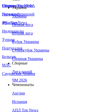
Сборная Украины
Италия
Суперкубок УЕФА
Украина
Германия
Лига конференций
Украина
Франция
ЛЧ - Top News
Первая лига
Нидерланды
Вторая лига
Турция
Кубок Украины
Португалия
Суперкубок Украины
Бельгия
Сборная Украины
Сборные
МЛС
Лига наций
Саудовская Аравия
ЧМ 2026
Чемпионаты
Англия
Испания
АПЛ Top News