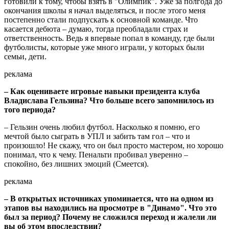
готовили к тому, чтобы взять в "Олимпик". Уже за полгода до
окончания школы я начал выделяться, и после этого меня
постепенно стали подпускать к основной команде. Что
касается дебюта – думаю, тогда преобладали страх и
ответственность. Ведь я впервые попал в команду, где были
футболисты, которые уже много играли, у которых были
семьи, дети.
реклама
– Как оцениваете игровые навыки президента клуба
Владислава Гельзина? Что больше всего запомнилось из
того периода?
– Гельзин очень любил футбол. Насколько я помню, его
мечтой было сыграть в УПЛ и забить там гол – что и
произошло! Не скажу, что он был просто мастером, но хорошо
понимал, что к чему. Пенальти пробивал уверенно –
спокойно, без лишних эмоций (Смеется).
реклама
– В открытых источниках упоминается, что на одном из
этапов вы находились на просмотре в "Динамо". Что это
был за период? Почему не сложился переход и жалели ли
вы об этом впоследствии?