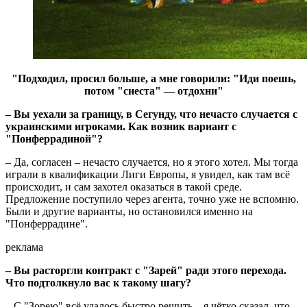
"Подходил, просил больше, а мне говорили: "Иди поешь,
потом "сиеста" — отдохни"
– Вы уехали за границу, в Сегунду, что нечасто случается с
украинскими игроками. Как возник вариант с
"Понферрадиной"?
– Да, согласен – нечасто случается, но я этого хотел. Мы тогда
играли в квалификации Лиги Европы, я увидел, как там всё
происходит, и сам захотел оказаться в такой среде.
Предложение поступило через агента, точно уже не вспомню.
Были и другие варианты, но остановился именно на
"Понферрадине".
реклама
– Вы расторгли контракт с "Зарей" ради этого перехода.
Что подтолкнуло вас к такому шагу?
– С "Зорею" всё удалось быстро решить – я чётко сказал, что