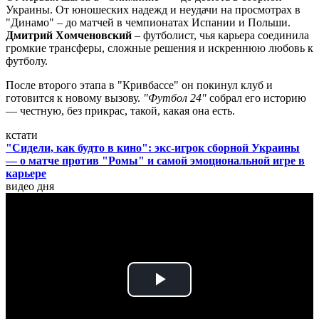
Украины. От юношеских надежд и неудачи на просмотрах в
"Динамо" – до матчей в чемпионатах Испании и Польши.
Дмитрий Хомченовский
– футболист, чья карьера соединила
громкие трансферы, сложные решения и искреннюю любовь к
футболу.
После второго этапа в "Кривбассе" он покинул клуб и
готовится к новому вызову.
"Футбол 24"
собрал его историю
— честную, без прикрас, такой, какая она есть.
кстати
"Сидели, как будто в кино": экс-игрок сборной Украины
— о матче против "Ромы" и самой эмоциональной игре в
карьере
видео дня
Play