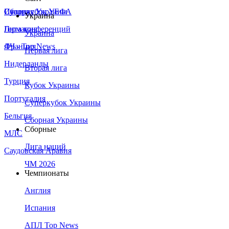
Сборная Украины
Италия
Суперкубок УЕФА
Украина
Германия
Лига конференций
Украина
Франция
ЛЧ - Top News
Первая лига
Нидерланды
Вторая лига
Турция
Кубок Украины
Португалия
Суперкубок Украины
Бельгия
Сборная Украины
Сборные
МЛС
Лига наций
Саудовская Аравия
ЧМ 2026
Чемпионаты
Англия
Испания
АПЛ Top News