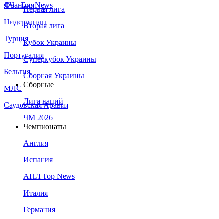
Франция
ЛЧ - Top News
Первая лига
Нидерланды
Вторая лига
Турция
Кубок Украины
Португалия
Суперкубок Украины
Бельгия
Сборная Украины
Сборные
МЛС
Лига наций
Саудовская Аравия
ЧМ 2026
Чемпионаты
Англия
Испания
АПЛ Top News
Италия
Германия