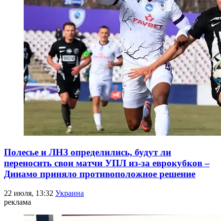
Полесье и ЛНЗ определились, будут ли
переносить свои матчи УПЛ из-за еврокубков –
Динамо приняло противоположное решение
22 июля, 13:32
Украина
реклама