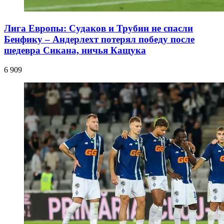
Лига Европы: Судаков и Трубин не спасли
Бенфику – Андерлехт потерял победу после
шедевра Сикана, ничья Кащука
6 909