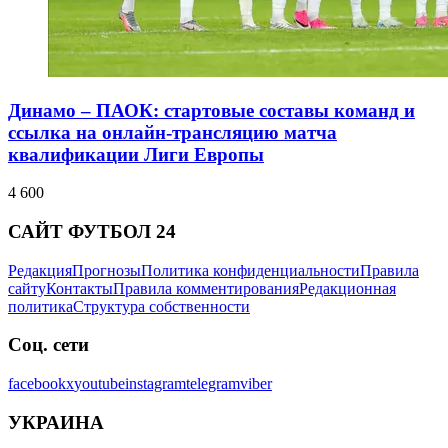
Динамо – ПАОК: стартовые составы команд и
ссылка на онлайн-трансляцию матча
квалификации Лиги Европы
4 600
САЙТ ФУТБОЛ 24
Редакция
Прогнозы
Политика конфиденциальности
Правила
сайту
Контакты
Правила комментирования
Редакционная
политика
Структура собственности
Соц. сети
facebook
x
youtube
instagram
telegram
viber
УКРАИНА