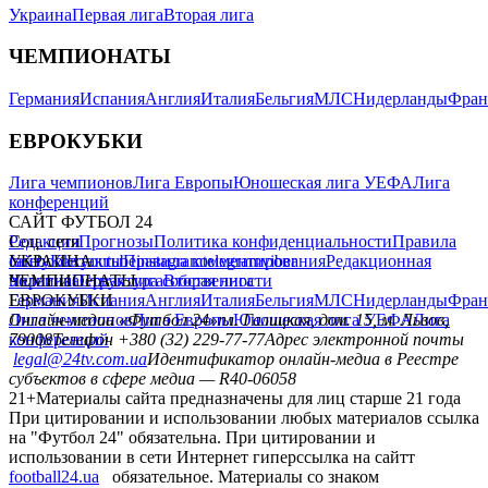
Украина
Первая лига
Вторая лига
ЧЕМПИОНАТЫ
Германия
Испания
Англия
Италия
Бельгия
МЛС
Нидерланды
Фран
ЕВРОКУБКИ
Лига чемпионов
Лига Европы
Юношеская лига УЕФА
Лига
конференций
САЙТ ФУТБОЛ 24
Редакция
Соц. сети
Прогнозы
Политика конфиденциальности
Правила
сайту
facebook
УКРАИНА
Контакты
x
youtube
Правила комментирования
instagram
telegram
viber
Редакционная
политика
Украина
ЧЕМПИОНАТЫ
Первая лига
Структура собственности
Вторая лига
Германия
ЕВРОКУБКИ
Испания
Англия
Италия
Бельгия
МЛС
Нидерланды
Фран
Лига чемпионов
Онлайн-медиа «Футбол 24»
Лига Европы
пл. Галицкая, дом. 15, м. Львов,
Юношеская лига УЕФА
Лига
конференций
79008
Телефон +380 (32) 229-77-77
Адрес электронной почты
legal@24tv.com.ua
Идентификатор онлайн-медиа в Реестре
субъектов в сфере медиа — R40-06058
21+
Материалы сайта предназначены для лиц старше 21 года
При цитировании и использовании любых материалов ссылка
на "Футбол 24" обязательна. При цитировании и
использовании в сети Интернет гиперссылка на сайтт
football24.ua
обязательное. Материалы со знаком