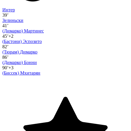
Интер
39’
Зелиньски
41’
(Димарко)
Мартинес
45’+2
(Бастони)
Эспозито
82’
(Тюрам)
Димарко
86’
(Димарко)
Бонни
90’+3
(Биссек)
Мхитарян