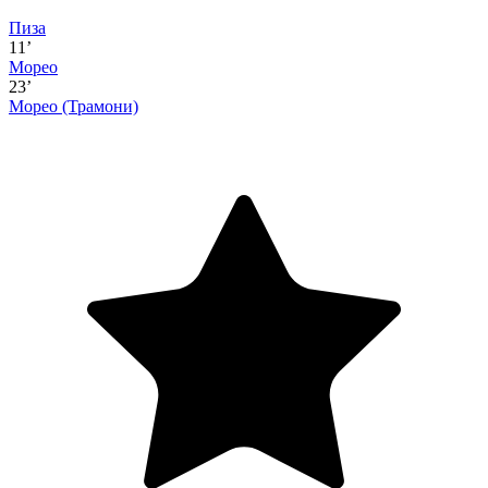
Пиза
11’
Морео
23’
Морео
(Трамони)