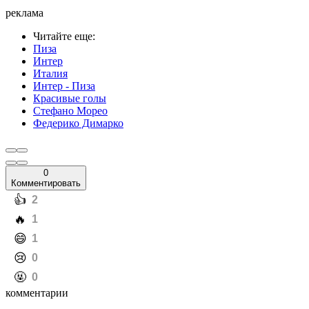
реклама
Читайте еще
:
Пиза
Интер
Италия
Интер - Пиза
Красивые голы
Стефано Морео
Федерико Димарко
0
Комментировать
️👍
2
️🔥
1
️😄
1
️😢
0
️🤬
0
комментарии