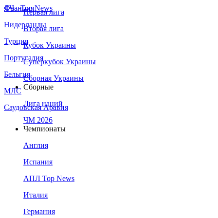
Франция
ЛЧ - Top News
Первая лига
Нидерланды
Вторая лига
Турция
Кубок Украины
Португалия
Суперкубок Украины
Бельгия
Сборная Украины
Сборные
МЛС
Лига наций
Саудовская Аравия
ЧМ 2026
Чемпионаты
Англия
Испания
АПЛ Top News
Италия
Германия