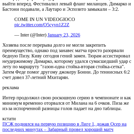
выйти вперед. Фестивалил левый фланг миланцев. Димарко и
Бастони подавали, а Лаутаро и Эспозито замыкали – 3:2.
COME IN UN VIDEOGIOCO
pic.twitter.com/O5cyvn1Z2Z
— Inter (@Inter)
January 23, 2026
Хозяева после перерыва долго не могли закрепить
преимущество, однако под занавес матча просто разорвали
бедную Пизу. Киву сегодня гений замен. Тюрам ассистировал
неудержимому Димарко, которому удался сумасшедший удар с
лету по маршруту "газон-одна стойка-вторая стойка-сетка".
Затем Феде помог другому джокеру Бонни. До теннисных 6:2
счет довел 37-летний Мхитарян.
реклама
Интер продолжил свою роскошную серию в чемпионате и как
минимум временно оторвался от Милана на 6 очков. Пиза же
из-за испорченной разницы голов падает на дно таблицы.
кстати
ПСЖ поднялся на первую позицию в Лиге 1, дожав Осер на
последних минутах – Забарный провел хороший матч