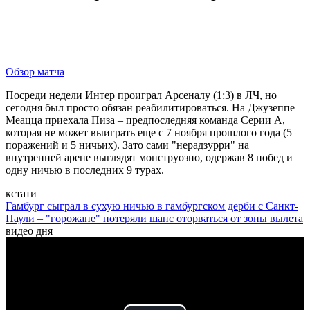
Обзор матча
Посреди недели Интер проиграл Арсеналу (1:3) в ЛЧ, но
сегодня был просто обязан реабилитироваться. На Джузеппе
Меацца приехала Пиза – предпоследняя команда Серии А,
которая не может выиграть еще с 7 ноября прошлого года (5
поражений и 5 ничьих). Зато сами "нерадзурри" на
внутренней арене выглядят монструозно, одержав 8 побед и
одну ничью в последних 9 турах.
кстати
Гамбург сыграл в сухую ничью в гамбургском дерби с Санкт-
Паули – "горожане" потеряли шанс оторваться от зоны вылета
видео дня