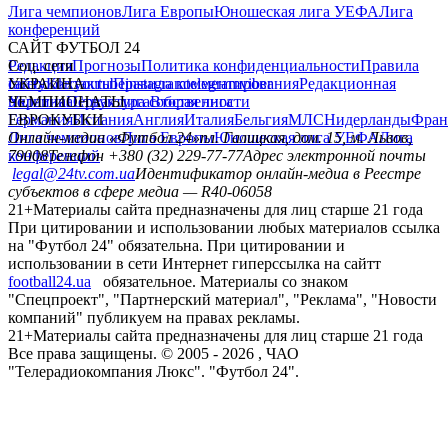
Лига чемпионов
Лига Европы
Юношеская лига УЕФА
Лига
конференций
САЙТ ФУТБОЛ 24
Редакция
Соц. сети
Прогнозы
Политика конфиденциальности
Правила
сайту
facebook
УКРАИНА
Контакты
x
youtube
Правила комментирования
instagram
telegram
viber
Редакционная
политика
Украина
ЧЕМПИОНАТЫ
Первая лига
Структура собственности
Вторая лига
Германия
ЕВРОКУБКИ
Испания
Англия
Италия
Бельгия
МЛС
Нидерланды
Фран
Лига чемпионов
Онлайн-медиа «Футбол 24»
Лига Европы
пл. Галицкая, дом. 15, м. Львов,
Юношеская лига УЕФА
Лига
конференций
79008
Телефон +380 (32) 229-77-77
Адрес электронной почты
legal@24tv.com.ua
Идентификатор онлайн-медиа в Реестре
субъектов в сфере медиа — R40-06058
21+
Материалы сайта предназначены для лиц старше 21 года
При цитировании и использовании любых материалов ссылка
на "Футбол 24" обязательна. При цитировании и
использовании в сети Интернет гиперссылка на сайтт
football24.ua
обязательное. Материалы со знаком
"Спецпроект", "Партнерский материал", "Реклама", "Новости
компаний" публикуем на правах рекламы.
21+
Материалы сайта предназначены для лиц старше 21 года
Все права защищены. © 2005 -
2026
, ЧАО
"Телерадиокомпания Люкс". "Футбол 24".