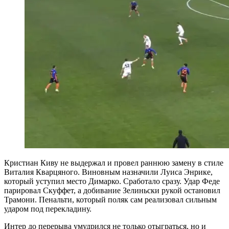
Кристиан Киву не выдержал и провел раннюю замену в стиле
Виталия Кварцяного. Виновным назначили Луиса Энрике,
который уступил место Димарко. Сработало сразу. Удар Феде
парировал Скуффет, а добивание Зелиньски рукой остановил
Трамони. Пенальти, который поляк сам реализовал сильным
ударом под перекладину.
Интер до перерыва умудрился не только отыграться, но и