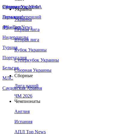
Сборная Украины
Италия
Суперкубок УЕФА
Украина
Германия
Лига конференций
Украина
Франция
ЛЧ - Top News
Первая лига
Нидерланды
Вторая лига
Турция
Кубок Украины
Португалия
Суперкубок Украины
Бельгия
Сборная Украины
Сборные
МЛС
Лига наций
Саудовская Аравия
ЧМ 2026
Чемпионаты
Англия
Испания
АПЛ Top News