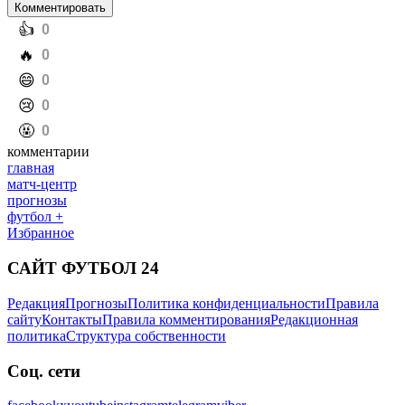
Комментировать
️👍
0
️🔥
0
️😄
0
️😢
0
️🤬
0
комментарии
главная
матч-центр
прогнозы
футбол +
Избранное
САЙТ ФУТБОЛ 24
Редакция
Прогнозы
Политика конфиденциальности
Правила
сайту
Контакты
Правила комментирования
Редакционная
политика
Структура собственности
Соц. сети