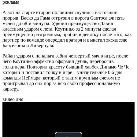
реклама
А вот на старте второй половины случился настоящий
прорыв. Васко да Гама отгрузил в ворота Сантоса аж пять
мячей до 68-й минуты. Удвоил преимущество Давид
классным ударом с лета, Коутиньо за 2 минуты сделал
преимущество разгромным, пробив в девятку после того, как
партнер по команде опередил вратаря и выкатил экс-звезде
Барселоны и Ливерпуля.
Райан ударом с пенальти забил четвертый мяч в игре, после
чего Коутиньо эффектно оформил дубль, перебросив
голкипера. Повторил красоту бывший хавбек Динамо Че Че,
который и поставил точку в игре – унизительные 0:6 для
команды Неймара, который с таким крупным счетом не
проигрывал до сих пор за всю свою профессиональную
карьеру.
видео дня