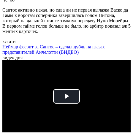
Сантос активно начал, но едва ли не первая вылазка Васко да
Гамы к воротам соперника завершилась голом Питона,
который на дальней штанге замкнул передачу Нуно Морейры.
В первом тайме голов больше не было, но арбитр показал аж 5
желтых карточек.
кстати
Неймар феерит за Сантос – сделал дубль на глазах
представителей Анчелотти (ВИДЕО)
видео дня
Play
Video