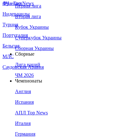
Франция
ЛЧ - Top News
Первая лига
Нидерланды
Вторая лига
Турция
Кубок Украины
Португалия
Суперкубок Украины
Бельгия
Сборная Украины
Сборные
МЛС
Лига наций
Саудовская Аравия
ЧМ 2026
Чемпионаты
Англия
Испания
АПЛ Top News
Италия
Германия