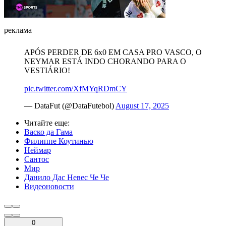
реклама
APÓS PERDER DE 6x0 EM CASA PRO VASCO, O
NEYMAR ESTÁ INDO CHORANDO PARA O
VESTIÁRIO!
pic.twitter.com/XfMYqRDmCY
— DataFut (@DataFutebol)
August 17, 2025
Читайте еще
:
Васко да Гама
Филиппе Коутинью
Неймар
Сантос
Мир
Данило Дас Невес Че Че
Видеоновости
0