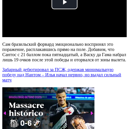
Play
Video
Сам бразильский форвард эмоционально воспринял это
поражение, расплакавшись прямо на поле. Добавим, что
Сантос с 21 баллом пока пятнадцатый, а Васку да Гама набрал
лишь 19 очков после этой победы и оторвался от зоны вылета.
Забарный дебютировал за ПСЖ, одержав минимальную
победу над Нантом – Илья начал нервно, но выдал сильный
матч