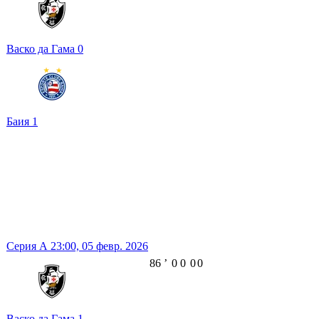
Васко да Гама
0
Баия
1
Серия А
23:00,
05 февр. 2026
86
ʼ
0
0
0
0
Васко да Гама
1