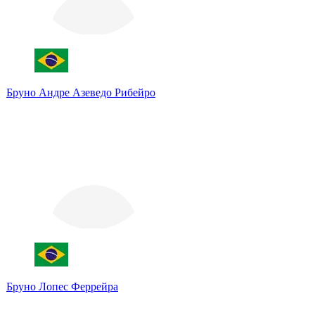
Бруно Андре Азеведо Рибейро
Бруно Лопес Феррейра