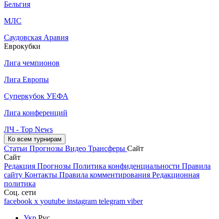
Бельгия
МЛС
Саудовская Аравия
Еврокубки
Лига чемпионов
Лига Европы
Суперкубок УЕФА
Лига конференций
ЛЧ - Top News
Ко всем турнирам
Статьи
Прогнозы
Видео
Трансферы
Сайт
Сайт
Редакция
Прогнозы
Политика конфиденциальности
Правила
сайту
Контакты
Правила комментирования
Редакционная
политика
Соц. сети
facebook
x
youtube
instagram
telegram
viber
Укр
Рус