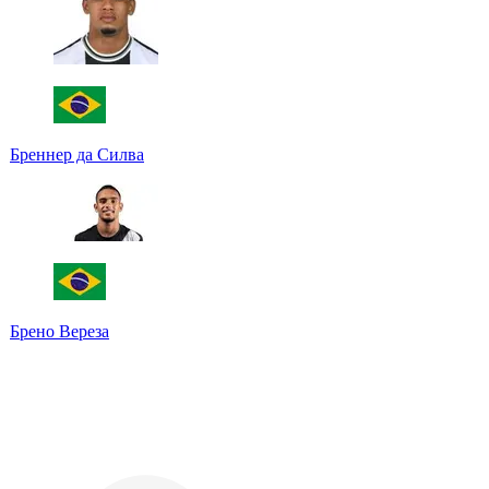
Бреннер да Силва
Брено Вереза