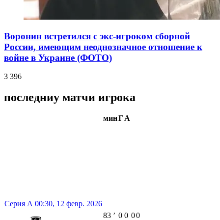
Воронин встретился с экс-игроком сборной
России, имеющим неоднозначное отношение к
войне в Украине (ФОТО)
3 396
последниу матчи игрока
мин
Г
А
Серия А
00:30,
12 февр. 2026
83
ʼ
0
0
0
0