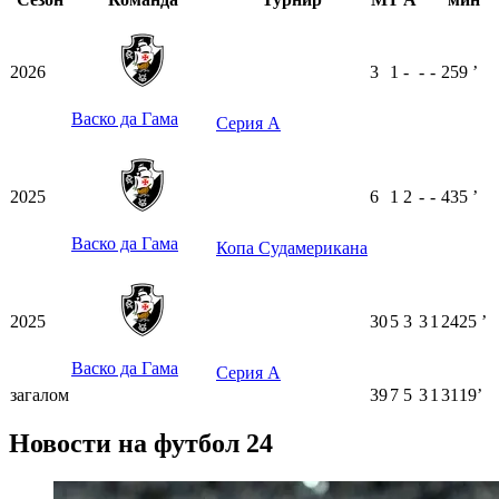
2026
3
1
-
-
-
259
ʼ
Васко да Гама
Серия А
2025
6
1
2
-
-
435
ʼ
Васко да Гама
Копа Судамерикана
2025
30
5
3
3
1
2425
ʼ
Васко да Гама
Серия А
загалом
39
7
5
3
1
3119ʼ
Новости на футбол 24