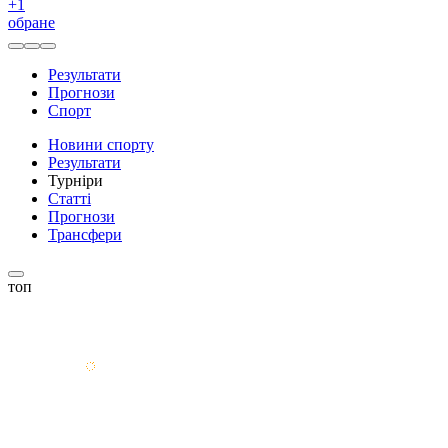
+
1
обране
Результати
Прогнози
Спорт
Новини спорту
Результати
Турніри
Статті
Прогнози
Трансфери
топ