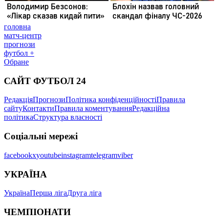
головна
матч-центр
прогнози
футбол +
Обране
САЙТ ФУТБОЛ 24
Редакція
Прогнози
Політика конфіденційності
Правила
сайту
Контакти
Правила коментування
Редакційна
політика
Структура власності
Соціальні мережі
facebook
x
youtube
instagram
telegram
viber
УКРАЇНА
Україна
Перша ліга
Друга ліга
ЧЕМПІОНАТИ