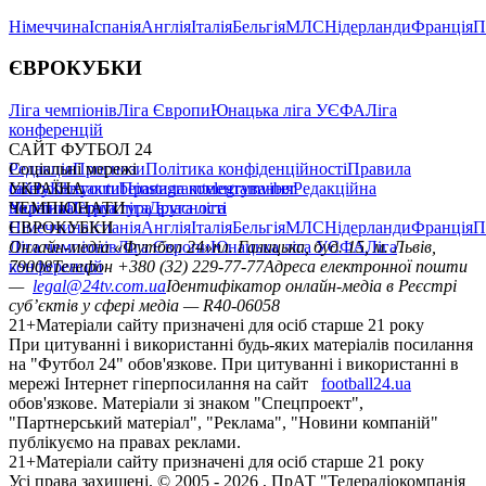
Німеччина
Іспанія
Англія
Італія
Бельгія
МЛС
Нідерланди
Франція
П
ЄВРОКУБКИ
Ліга чемпіонів
Ліга Європи
Юнацька ліга УЄФА
Ліга
конференцій
САЙТ ФУТБОЛ 24
Редакція
Соціальні мережі
Прогнози
Політика конфіденційності
Правила
сайту
facebook
УКРАЇНА
Контакти
x
youtube
Правила коментування
instagram
telegram
viber
Редакційна
політика
Україна
ЧЕМПІОНАТИ
Перша ліга
Структура власності
Друга ліга
Німеччина
ЄВРОКУБКИ
Іспанія
Англія
Італія
Бельгія
МЛС
Нідерланди
Франція
П
Ліга чемпіонів
Онлайн-медіа «Футбол 24»
Ліга Європи
Юнацька ліга УЄФА
пл. Галицька, буд. 15, м. Львів,
Ліга
конференцій
79008
Телефон +380 (32) 229-77-77
Адреса електронної пошти
—
legal@24tv.com.ua
Ідентифікатор онлайн-медіа в Реєстрі
суб’єктів у сфері медіа — R40-06058
21+
Матеріали сайту призначені для осіб старше 21 року
При цитуванні і використанні будь-яких матеріалів посилання
на "Футбол 24" обов'язкове. При цитуванні і використанні в
мережі Інтернет гіперпосилання на сайт
football24.ua
обов'язкове. Матеріали зі знаком "Спецпроект",
"Партнерський матеріал", "Реклама", "Новини компаній"
публікуємо на правах реклами.
21+
Матеріали сайту призначені для осіб старше 21 року
Усi права захищенi. © 2005 -
2026
, ПрАТ "Телерадіокомпанія