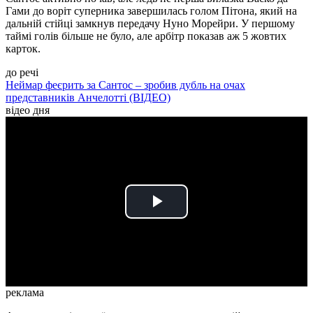
Гами до воріт суперника завершилась голом Пітона, який на
дальній стійці замкнув передачу Нуно Морейри. У першому
таймі голів більше не було, але арбітр показав аж 5 жовтих
карток.
до речі
Неймар феєрить за Сантос – зробив дубль на очах
представників Анчелотті (ВІДЕО)
відео дня
Play
Video
реклама