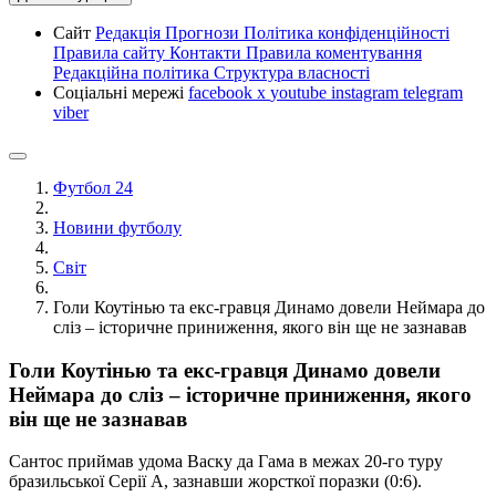
Сайт
Редакція
Прогнози
Політика конфіденційності
Правила сайту
Контакти
Правила коментування
Редакційна політика
Структура власності
Соціальні мережі
facebook
x
youtube
instagram
telegram
viber
Футбол 24
Новини футболу
Світ
Голи Коутінью та екс-гравця Динамо довели Неймара до
сліз – історичне приниження, якого він ще не зазнавав
Голи Коутінью та екс-гравця Динамо довели
Неймара до сліз – історичне приниження, якого
він ще не зазнавав
Сантос приймав удома Васку да Гама в межах 20-го туру
бразильської Серії А, зазнавши жорсткої поразки (0:6).