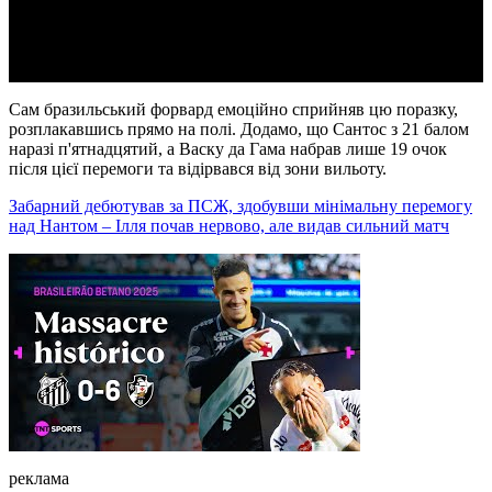
Video
Сам бразильський форвард емоційно сприйняв цю поразку,
розплакавшись прямо на полі. Додамо, що Сантос з 21 балом
наразі п'ятнадцятий, а Васку да Гама набрав лише 19 очок
після цієї перемоги та відірвався від зони вильоту.
Забарний дебютував за ПСЖ, здобувши мінімальну перемогу
над Нантом – Ілля почав нервово, але видав сильний матч
реклама