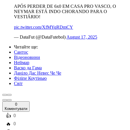
APÓS PERDER DE 6x0 EM CASA PRO VASCO, O
NEYMAR ESTÁ INDO CHORANDO PARA O
VESTIÁRIO!
pic.twitter.com/XfMYqRDmCY
— DataFut (@DataFutebol)
August 17, 2025
Читайте ще
:
Сантос
Відеоновини
Неймар
Васко да Гама
Даніло Дас Невес Че Че
Філіпе Коутінью
Світ
0
Коментувати
️👍
0
️🔥
0