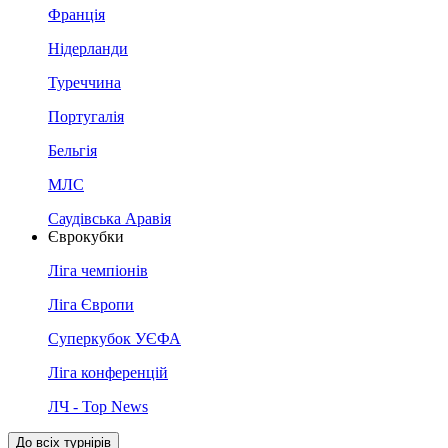
Франція
Нідерланди
Туреччина
Португалія
Бельгія
МЛС
Саудівська Аравія
Єврокубки
Ліга чемпіонів
Ліга Європи
Суперкубок УЄФА
Ліга конференцій
ЛЧ - Top News
До всіх турнірів