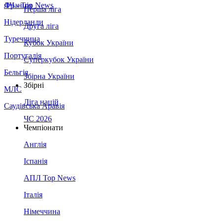
Франція
ЛЧ - Top News
Перша ліга
Нідерланди
Друга ліга
Туреччина
Кубок України
Португалія
Суперкубок України
Бельгія
Збірна України
Збірні
МЛС
Ліга націй
Саудівська Аравія
ЧС 2026
Чемпіонати
Англія
Іспанія
АПЛ Top News
Італія
Німеччина