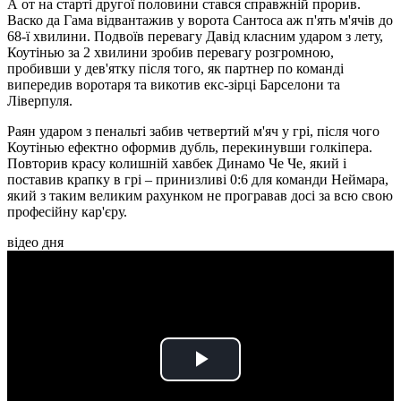
А от на старті другої половини стався справжній прорив.
Васко да Гама відвантажив у ворота Сантоса аж п'ять м'ячів до
68-ї хвилини. Подвоїв перевагу Давід класним ударом з лету,
Коутінью за 2 хвилини зробив перевагу розгромною,
пробивши у дев'ятку після того, як партнер по команді
випередив воротаря та викотив екс-зірці Барселони та
Ліверпуля.
Раян ударом з пенальті забив четвертий м'яч у грі, після чого
Коутінью ефектно оформив дубль, перекинувши голкіпера.
Повторив красу колишній хавбек Динамо Че Че, який і
поставив крапку в грі – принизливі 0:6 для команди Неймара,
який з таким великим рахунком не програвав досі за всю свою
професійну кар'єру.
відео дня
Play