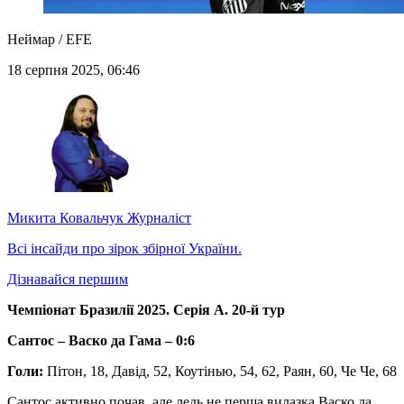
Неймар / EFE
18 серпня 2025, 06:46
Микита Ковальчук
Журналіст
Всі інсайди про зірок збірної України.
Дізнавайся першим
Чемпіонат Бразилії 2025. Серія А. 20-й тур
Сантос – Васко да Гама – 0:6
Голи:
Пітон, 18, Давід, 52, Коутінью, 54, 62, Раян, 60, Че Че, 68
Сантос активно почав, але ледь не перша вилазка Васко да