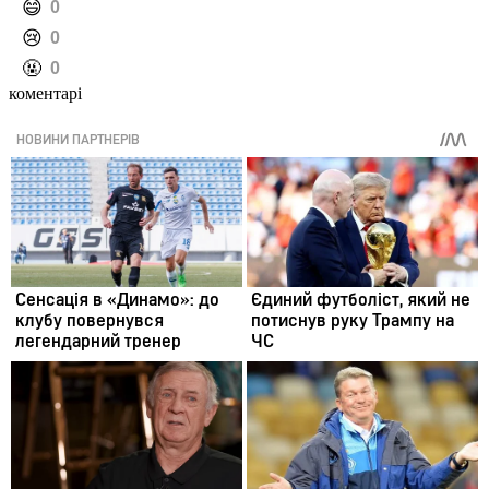
️😄
0
️😢
0
️🤬
0
коментарі