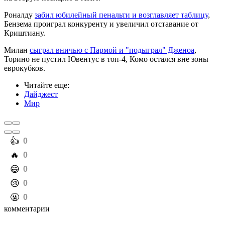
Роналду
забил юбилейный пенальти и возглавляет таблицу
,
Бензема проиграл конкуренту и увеличил отставание от
Криштиану.
Милан
сыграл вничью с Пармой и "подыграл" Дженоа
,
Торино не пустил Ювентус в топ-4, Комо остался вне зоны
еврокубков.
Читайте еще
:
Дайджест
Мир
️👍
0
️🔥
0
️😄
0
️😢
0
️🤬
0
комментарии