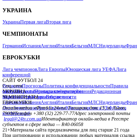
УКРАИНА
Украина
Первая лига
Вторая лига
ЧЕМПИОНАТЫ
Германия
Испания
Англия
Италия
Бельгия
МЛС
Нидерланды
Фран
ЕВРОКУБКИ
Лига чемпионов
Лига Европы
Юношеская лига УЕФА
Лига
конференций
САЙТ ФУТБОЛ 24
Редакция
Соц. сети
Прогнозы
Политика конфиденциальности
Правила
сайту
facebook
УКРАИНА
Контакты
x
youtube
Правила комментирования
instagram
telegram
viber
Редакционная
политика
Украина
ЧЕМПИОНАТЫ
Первая лига
Структура собственности
Вторая лига
Германия
ЕВРОКУБКИ
Испания
Англия
Италия
Бельгия
МЛС
Нидерланды
Фран
Лига чемпионов
Онлайн-медиа «Футбол 24»
Лига Европы
пл. Галицкая, дом. 15, м. Львов,
Юношеская лига УЕФА
Лига
конференций
79008
Телефон +380 (32) 229-77-77
Адрес электронной почты
legal@24tv.com.ua
Идентификатор онлайн-медиа в Реестре
субъектов в сфере медиа — R40-06058
21+
Материалы сайта предназначены для лиц старше 21 года
При цитировании и использовании любых материалов ссылка