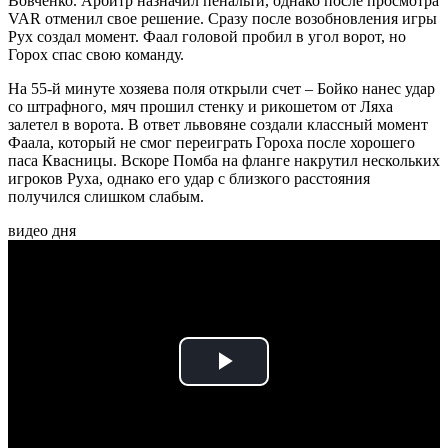
Вовченко. Арбитр назначил пенальти, однако после просмотра
VAR отменил свое решение. Сразу после возобновления игры
Рух создал момент. Фаал головой пробил в угол ворот, но
Горох спас свою команду.
На 55-й минуте хозяева поля открыли счет – Бойко нанес удар
со штрафного, мяч прошил стенку и рикошетом от Ляха
залетел в ворота. В ответ львовяне создали классный момент
Фаала, который не смог переиграть Гороха после хорошего
паса Квасницы. Вскоре Помба на фланге накрутил нескольких
игроков Руха, однако его удар с близкого расстояния
получился слишком слабым.
видео дня
Play
Video