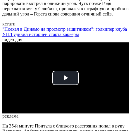
парировать выстрел в ближний угол. Чуть позже Годя
перехватил мяч у Слюбика, прорвался в штрафную и пробил в
дальний угол – Герета снова совершил отличный сейв.
кстати
"Поехал в Динамо на просмотр защитником": голкипер клуба
УПЛ удивил историей старта карьеры
видео дня
Play
Video
реклама
На 35-й минуте Притула с близкого расстояния попал в руку