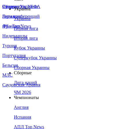
Сборная Украины
Италия
Суперкубок УЕФА
Украина
Германия
Лига конференций
Украина
Франция
ЛЧ - Top News
Первая лига
Нидерланды
Вторая лига
Турция
Кубок Украины
Португалия
Суперкубок Украины
Бельгия
Сборная Украины
Сборные
МЛС
Лига наций
Саудовская Аравия
ЧМ 2026
Чемпионаты
Англия
Испания
АПЛ Top News