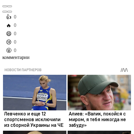
️👍
0
️🔥
0
️😄
0
️😢
0
️🤬
0
комментарии