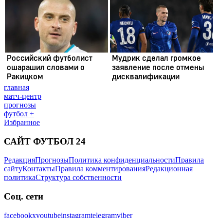
главная
матч-центр
прогнозы
футбол +
Избранное
САЙТ ФУТБОЛ 24
Редакция
Прогнозы
Политика конфиденциальности
Правила
сайту
Контакты
Правила комментирования
Редакционная
политика
Структура собственности
Соц. сети
facebook
x
youtube
instagram
telegram
viber