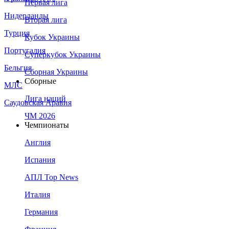
Первая лига
Нидерланды
Вторая лига
Турция
Кубок Украины
Португалия
Суперкубок Украины
Бельгия
Сборная Украины
Сборные
МЛС
Лига наций
Саудовская Аравия
ЧМ 2026
Чемпионаты
Англия
Испания
АПЛ Top News
Италия
Германия