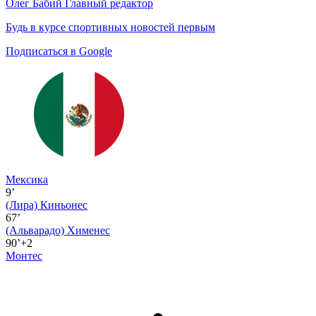
Олег Бабий
Главный редактор
Будь в курсе спортивных новостей первым
Подписаться в Google
Мексика
9’
(Лира)
Киньонес
67’
(Альварадо)
Хименес
90’+2
Монтес