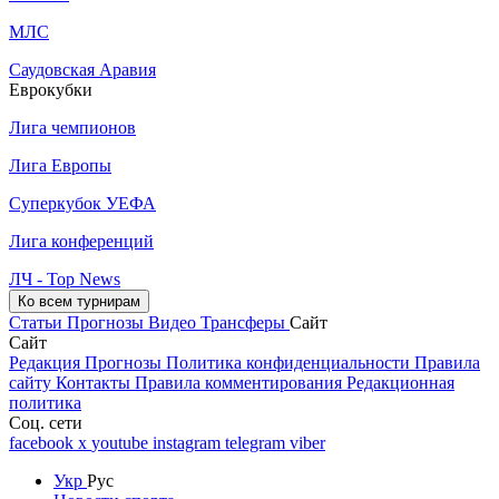
МЛС
Саудовская Аравия
Еврокубки
Лига чемпионов
Лига Европы
Суперкубок УЕФА
Лига конференций
ЛЧ - Top News
Ко всем турнирам
Статьи
Прогнозы
Видео
Трансферы
Сайт
Сайт
Редакция
Прогнозы
Политика конфиденциальности
Правила
сайту
Контакты
Правила комментирования
Редакционная
политика
Соц. сети
facebook
x
youtube
instagram
telegram
viber
Укр
Рус