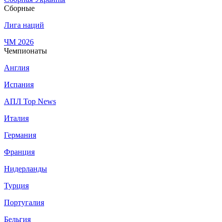
Сборные
Лига наций
ЧМ 2026
Чемпионаты
Англия
Испания
АПЛ Top News
Италия
Германия
Франция
Нидерланды
Турция
Португалия
Бельгия