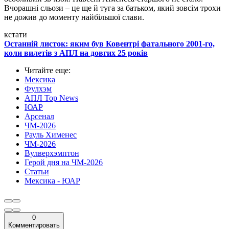
Вчорашні сльози – це ще й туга за батьком, який зовсім трохи
не дожив до моменту найбільшої слави.
кстати
Останній листок: яким був Ковентрі фатального 2001-го,
коли вилетів з АПЛ на довгих 25 років
Читайте еще
:
Мексика
Фулхэм
АПЛ Top News
ЮАР
Арсенал
ЧМ-2026
Рауль Хименес
ЧМ-2026
Вулверхэмптон
Герой дня на ЧМ-2026
Статьи
Мексика - ЮАР
0
Комментировать