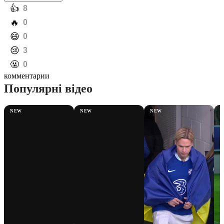
️👍
8
️🔥
0
️😄
0
️😢
3
️🤬
0
комментарии