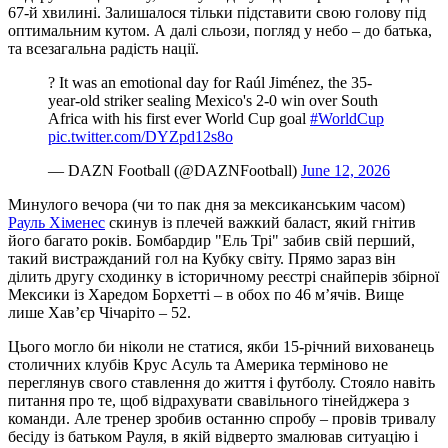
67-й хвилині. Залишалося тільки підставити свою голову під
оптимальним кутом. А далі сльози, погляд у небо – до батька,
та всезагальна радість нації.
? It was an emotional day for Raúl Jiménez, the 35-
year-old striker sealing Mexico's 2-0 win over South
Africa with his first ever World Cup goal
#WorldCup
pic.twitter.com/DYZpd12s8o
— DAZN Football (@DAZNFootball)
June 12, 2026
Минулого вечора (чи то пак дня за мексиканським часом)
Рауль Хіменес
скинув із плечей важкий баласт, який гнітив
його багато років. Бомбардир "Ель Трі" забив свій перший,
такий вистражданий гол на Кубку світу. Прямо зараз він
ділить другу сходинку в історичному реєстрі снайперів збірної
Мексики із Харедом Борхетті – в обох по 46 м’ячів. Вище
лише Хав’єр Чічаріто – 52.
Цього могло би ніколи не статися, якби 15-річний вихованець
столичних клубів Крус Асуль та Америка терміново не
переглянув свого ставлення до життя і футболу. Стояло навіть
питання про те, щоб відрахувати свавільного тінейджера з
команди. Але тренер зробив останню спробу – провів тривалу
бесіду із батьком Рауля, в якій відверто змалював ситуацію і