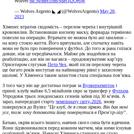
Wolves
pic.twitter.com/SueQI2Qr6W
— Wolves Argento ◣ ◢ (@WolvesArgento)
May 28,
2023
Хіменес втратив свідомість – перелом черепа і внутрішній
крововилив. Встановивши кисневу маску, форварда терміново
повезли на операцію. Втрачати не можна було ані хвилини –
на кону стояло життя. Його врятували, але спочатку навіть
мови не було про повернення у футбол. До того ж рана гоїлася
довше, ніж це передбачалося. Майже рік знадобився на
реабілітацію, але він не вагався – продовжуватиме кар’єру.
Орієнтиром слугував
Петр Чех
, який після перелому черепа
ще багато років виступав на найвищому рівні у захисному
шоломі. У Хіменеса таким захистом стала спеціальна пов’язка.
З того часу він ще достатньо пограв за
Вулверхемптон
і
приніс клубу майже 6,5 мільйонів євро за трансфер у
Фулхем
.
Упродовж трьох лондонських сезонів забив під 30 м’ячів. А
зараз, напередодні старту
чемпіонату світу-2026
, знову
повернувся до Вулвз:
"Це клуб, де я став зіркою. Він дав мені
усе, тож хочу допомогти йому повернутися в Прем’єр-лігу"
.
Батько, окрім всього іншого, навчив свого сина бути вдячним.
Вони зідзвонювалися перед кожним матчем, між ними існував
особливий зв’язок. Навесні Хіменеса-старшого не стало.