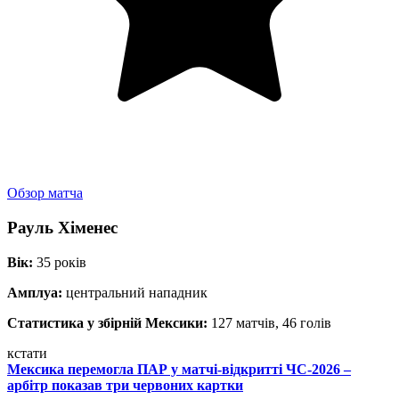
Обзор матча
Рауль Хіменес
Вік:
35 років
Амплуа:
центральний нападник
Статистика у збірній Мексики:
127 матчів, 46 голів
кстати
Мексика перемогла ПАР у матчі-відкритті ЧС-2026 –
арбітр показав три червоних картки