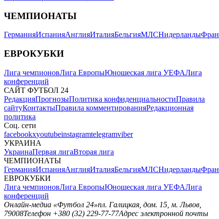
ЧЕМПИОНАТЫ
Германия
Испания
Англия
Италия
Бельгия
МЛС
Нидерланды
Фран
ЕВРОКУБКИ
Лига чемпионов
Лига Европы
Юношеская лига УЕФА
Лига
конференций
САЙТ ФУТБОЛ 24
Редакция
Прогнозы
Политика конфиденциальности
Правила
сайту
Контакты
Правила комментирования
Редакционная
политика
Соц. сети
facebook
x
youtube
instagram
telegram
viber
УКРАИНА
Украина
Первая лига
Вторая лига
ЧЕМПИОНАТЫ
Германия
Испания
Англия
Италия
Бельгия
МЛС
Нидерланды
Фран
ЕВРОКУБКИ
Лига чемпионов
Лига Европы
Юношеская лига УЕФА
Лига
конференций
Онлайн-медиа «Футбол 24»
пл. Галицкая, дом. 15, м. Львов,
79008
Телефон +380 (32) 229-77-77
Адрес электронной почты