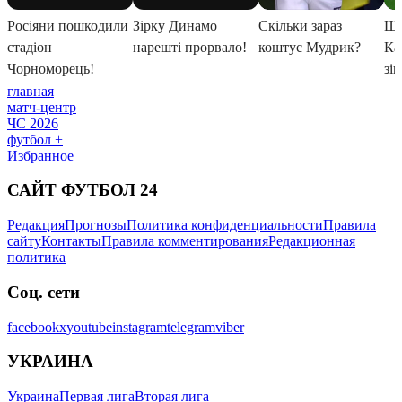
главная
матч-центр
ЧС 2026
футбол +
Избранное
САЙТ ФУТБОЛ 24
Редакция
Прогнозы
Политика конфиденциальности
Правила
сайту
Контакты
Правила комментирования
Редакционная
политика
Соц. сети
facebook
x
youtube
instagram
telegram
viber
УКРАИНА
Украина
Первая лига
Вторая лига