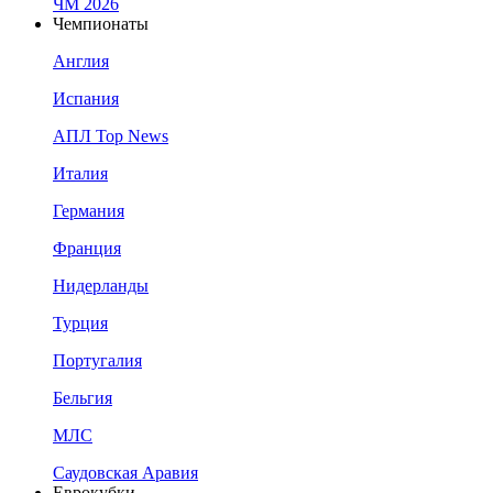
ЧМ 2026
Чемпионаты
Англия
Испания
АПЛ Top News
Италия
Германия
Франция
Нидерланды
Турция
Португалия
Бельгия
МЛС
Саудовская Аравия
Еврокубки