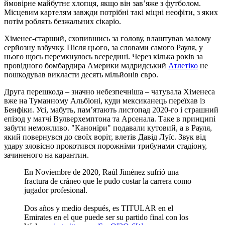
ймовірне майбутнє хлопця, якщо він зав’яже з футболом.
Місцевим картелям завжди потрібні такі міцні неофіти, з яких
потім роблять безжальних сікаріо.
Хіменес-старший, схопившись за голову, влаштував малому
серйозну взбучку. Після цього, за словами самого Рауля, у
нього щось перемкнулось всередині. Через кілька років за
провідного бомбардира Америки мадридський
Атлетіко
не
пошкодував викласти десять мільйонів євро.
Друга перешкода – значно небезпечніша – чатувала Хіменеса
вже на Туманному Альбіоні, куди мексиканець переїхав із
Бенфіки. Усі, мабуть, пам’ятають листопад 2020-го і страшний
епізод у матчі Вулверхемптона та Арсенала. Таке в принципі
забути неможливо. "Каноніри" подавали кутовий, а в Рауля,
який повернувся до своїх воріт, влетів Давід Луїс. Звук від
удару зловісно прокотився порожніми трибунами стадіону,
зачиненого на карантин.
En Noviembre de 2020, Raúl Jiménez sufrió una
fractura de cráneo que le pudo costar la carrera como
jugador profesional.
Dos años y medio después, es TITULAR en el
Emirates en el que puede ser su partido final con los