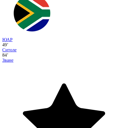
ЮАР
49’
Ситоле
84’
Зване