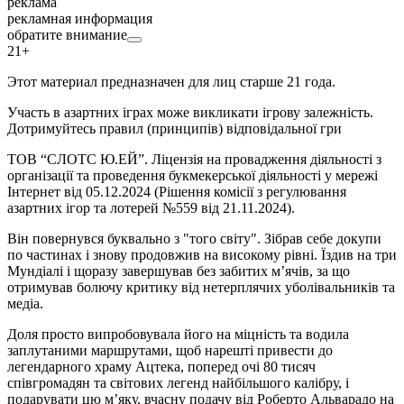
реклама
рекламная информация
обратите внимание
21+
Этот материал предназначен для лиц старше 21 года.
Участь в азартних іграх може викликати ігрову залежність.
Дотримуйтесь правил (принципів) відповідальної гри
ТОВ “СЛОТС Ю.ЕЙ”. Ліцензія на провадження діяльності з
організації та проведення букмекерської діяльності у мережі
Інтернет від 05.12.2024 (Рішення комісії з регулювання
азартних ігор та лотерей №559 від 21.11.2024).
Він повернувся буквально з "того світу". Зібрав себе докупи
по частинах і знову продовжив на високому рівні. Їздив на три
Мундіалі і щоразу завершував без забитих м’ячів, за що
отримував болючу критику від нетерплячих уболівальників та
медіа.
Доля просто випробовувала його на міцність та водила
заплутаними маршрутами, щоб нарешті привести до
легендарного храму Ацтека, поперед очі 80 тисяч
співгромадян та світових легенд найбільшого калібру, і
подарувати цю м’яку, вчасну подачу від Роберто Альварадо на