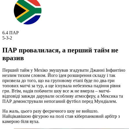
6.4
ПАР
5-3-2
ПАР провалилася, а перший тайм не
вразив
Перший тайм у Мехіко змушував згадувати Джанні Інфантіно
незлим тихим словом. Його ідея розширення складу і так
призвела до того, що на груповому етапі буде по два-три
топових матчі за тур, а ще існувала небезпека падіння рівня
гри. Втім, надія побачити шоу все ж не вмерла – матчі-
відповіді завжди дарували особливу атмосферу, а Мексика та
ПАР демонстрували непоганий футбол перед Мундіалем.
На жаль, цього разу феєричного шоу не вийшло.
Найцікавішою фігурою на полі став кіберпанковий арбітр з
камерою біля вуха.