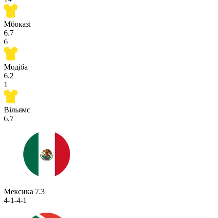
Мбоказі
6.7
6
Модіба
6.2
1
Вільямс
6.7
Мексика
7.3
4-1-4-1