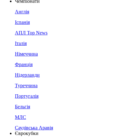
Чемпіонати
Англія
Іспанія
АПЛ Top News
Італія
Німеччина
Франція
Нідерланди
Туреччина
Португалія
Бельгія
МЛС
Саудівська Аравія
Єврокубки