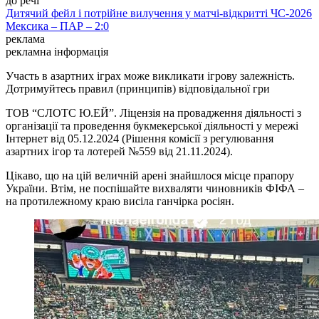
до речі
Дитячий фейл і потрійне вилучення у матчі-відкритті ЧС-2026
Мексика – ПАР – 2:0
реклама
рекламна інформація
Участь в азартних іграх може викликати ігрову залежність.
Дотримуйтесь правил (принципів) відповідальної гри
ТОВ “СЛОТС Ю.ЕЙ”. Ліцензія на провадження діяльності з
організації та проведення букмекерської діяльності у мережі
Інтернет від 05.12.2024 (Рішення комісії з регулювання
азартних ігор та лотерей №559 від 21.11.2024).
Цікаво, що на цій величній арені знайшлося місце прапору
України. Втім, не поспішайте вихваляти чиновників ФІФА –
на протилежному краю висіла ганчірка росіян.