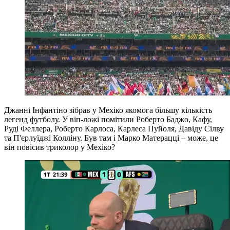
Джанні Інфантіно зібрав у Мехіко якомога більшу кількість
легенд футболу. У віп-ложі помітили Роберто Баджо, Кафу,
Руді Феллера, Роберто Карлоса, Карлеса Пуйоля, Давіду Сілву
та П'єрлуїджі Колліну. Був там і Марко Матерацці – може, це
він повісив триколор у Мехіко?