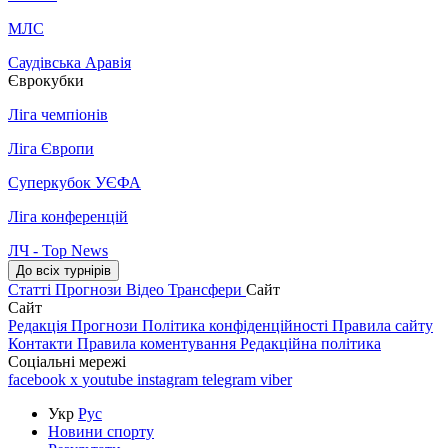
МЛС
Саудівська Аравія
Єврокубки
Ліга чемпіонів
Ліга Європи
Суперкубок УЄФА
Ліга конференцій
ЛЧ - Top News
До всіх турнірів
Статті
Прогнози
Відео
Трансфери
Сайт
Сайт
Редакція
Прогнози
Політика конфіденційності
Правила сайту
Контакти
Правила коментування
Редакційна політика
Соціальні мережі
facebook
x
youtube
instagram
telegram
viber
Укр
Рус
Новини спорту