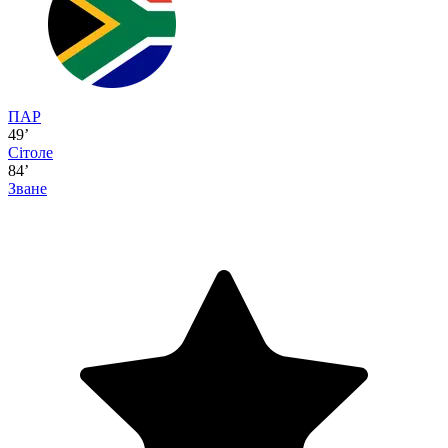
ПАР
49’
Сітоле
84’
Зване