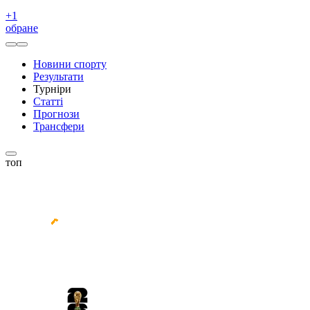
+
1
обране
Новини спорту
Результати
Турніри
Статті
Прогнози
Трансфери
топ