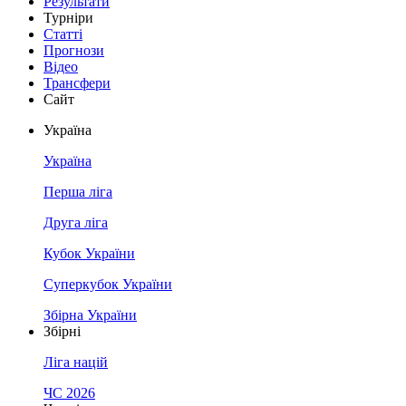
Результати
Турніри
Статті
Прогнози
Відео
Трансфери
Сайт
Україна
Україна
Перша ліга
Друга ліга
Кубок України
Суперкубок України
Збірна України
Збірні
Ліга націй
ЧС 2026