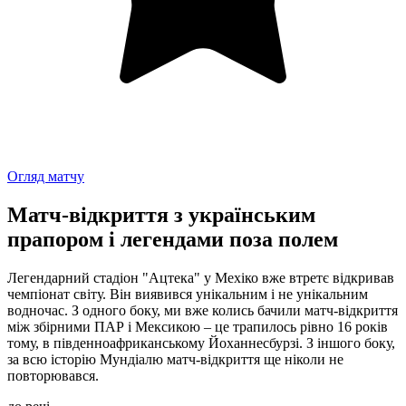
Огляд матчу
Матч-відкриття з українським
прапором і легендами поза полем
Легендарний стадіон "Ацтека" у Мехіко вже втретє відкривав
чемпіонат світу. Він виявився унікальним і не унікальним
водночас. З одного боку, ми вже колись бачили матч-відкриття
між збірними ПАР і Мексикою – це трапилось рівно 16 років
тому, в південноафриканському Йоханнесбурзі. З іншого боку,
за всю історію Мундіалю матч-відкриття ще ніколи не
повторювався.