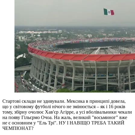
Стартові склади не здивували. Мексика в принципі довела,
що у світовому футболі нічого не змінюється – як і 16 років
тому, збірну очолює Хав'єр Агірре, а усі вболівальники чекали
на появу Гільєрмо Очоа. На жаль, великий "восьминог" вже
не є основним у "Ель Трі". НУ І НАВІЩО ТРЕБА ТАКИЙ
ЧЕМПІОНАТ?