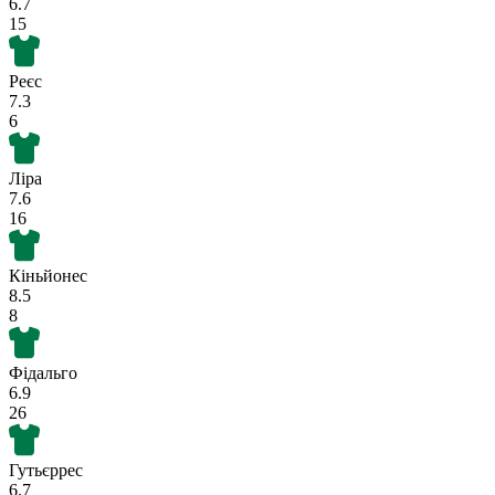
6.7
15
Реєс
7.3
6
Ліра
7.6
16
Кіньйонес
8.5
8
Фідальго
6.9
26
Гутьєррес
6.7