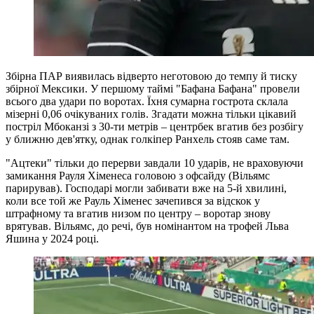
Збірна ПАР виявилась відверто неготовою до темпу й тиску
збірної Мексики. У першому таймі "Бафана Бафана" провели
всього два удари по воротах. Їхня сумарна гострота склала
мізерні 0,06 очікуваних голів. Згадати можна тільки цікавий
постріл Мбоканзі з 30-ти метрів – центрбек вгатив без розбігу
у ближню дев'ятку, однак голкіпер Ранхель стояв саме там.
"Ацтеки" тільки до перерви завдали 10 ударів, не враховуючи
замикання Рауля Хіменеса головою з офсайду (Вільямс
парирував). Господарі могли забивати вже на 5-й хвилині,
коли все той же Рауль Хіменес зачепився за відскок у
штрафному та вгатив низом по центру – воротар знову
врятував. Вільямс, до речі, був номінантом на трофей Льва
Яшина у 2024 році.