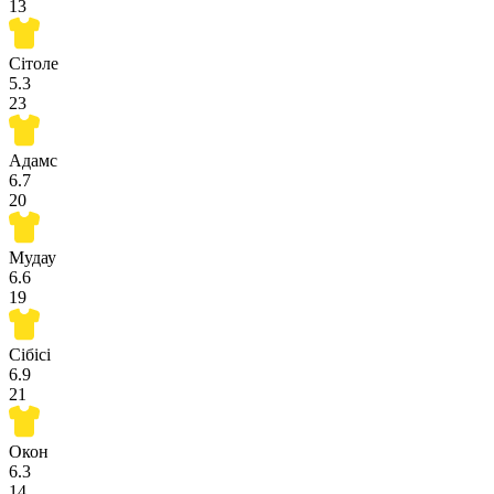
13
Сітоле
5.3
23
Адамс
6.7
20
Мудау
6.6
19
Сібісі
6.9
21
Окон
6.3
14