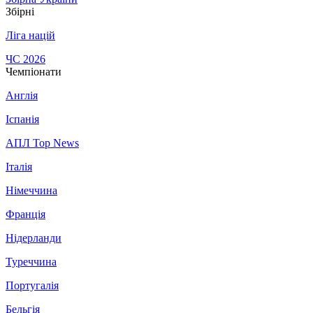
Збірні
Ліга націй
ЧС 2026
Чемпіонати
Англія
Іспанія
АПЛ Top News
Італія
Німеччина
Франція
Нідерланди
Туреччина
Португалія
Бельгія