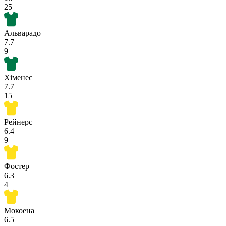
25
Альварадо
7.7
9
Хіменес
7.7
15
Рейнерс
6.4
9
Фостер
6.3
4
Мокоена
6.5