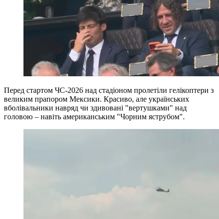
Перед стартом ЧС-2026 над стадіоном пролетіли гелікоптери з
великим прапором Мексики. Красиво, але українських
вболівальники навряд чи здивовані "вертушками" над
головою – навіть американським "Чорним яструбом".