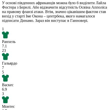
У основі південних африканців можна було б виділити Лайла
Фостера з Бернлі. Або відзначити відсутність Освіна Апполіса
на правому фланзі атаки. Втім, значно цікавішим фактом став
вихід у старті Іме Окона – центрбека, якого намагалося
підписати Динамо. Зараз він виступає в Ганновері.
1
Ранхель
7.1
23
Гальярдо
7
5
Васкес
6.9
3
Монтес