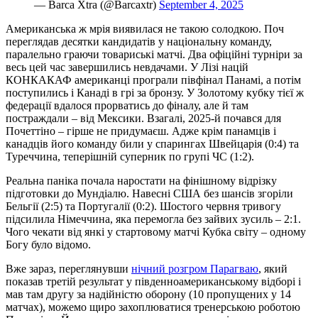
— Barca Xtra (@Barcaxtr)
September 4, 2025
Американська ж мрія виявилася не такою солодкою. Поч
переглядав десятки кандидатів у національну команду,
паралельно граючи товариські матчі. Два офіційні турніри за
весь цей час завершились невдачами. У Лізі націй
КОНКАКАФ американці програли півфінал Панамі, а потім
поступились і Канаді в грі за бронзу. У Золотому кубку тієї ж
федерації вдалося прорватись до фіналу, але й там
постраждали – від Мексики. Взагалі, 2025-й почався для
Почеттіно – гірше не придумаєш. Адже крім панамців і
канадців його команду били у спарингах Швейцарія (0:4) та
Туреччина, теперішній суперник по групі ЧС (1:2).
Реальна паніка почала наростати на фінішному відрізку
підготовки до Мундіалю. Навесні США без шансів згоріли
Бельгії (2:5) та Португалії (0:2). Шостого червня тривогу
підсилила Німеччина, яка перемогла без зайвих зусиль – 2:1.
Чого чекати від янкі у стартовому матчі Кубка світу – одному
Богу було відомо.
Вже зараз, переглянувши
нічний розгром Парагваю
, який
показав третій результат у південноамериканському відборі і
мав там другу за надійністю оборону (10 пропущених у 14
матчах), можемо щиро захоплюватися тренерською роботою