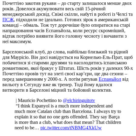
Почеттіно закотив рукави – до старту залишалося менше двох
років. Довелося акумулювати весь свій 15-річний
менеджерський досвід. Свіжі скілли, набуті в роботі із Челсі та
ПСЖ
, підходили не ідеально. Готових зірок в американській
команді – обмаль. Тож тут доречніше було опиратися на старі
напрацювання часів Еспаньйола, коли ресурс скромніший,
відтак потрібно виявити його головну чесноту і вичавити з
неї максимум.
Барселонський клуб, до слова, найбільш близький та рідний
для Маурісіо. Він досі навідується на Корнелью-Ель-Прат, щоб
побачитися зі старими друзями та насолодитись іспанською
романтикою, якої бракує у Штатах. Шість років у далеких 90-х
Почеттіно провів тут на злеті своєї кар’єри, ще два сезони –
перед завершенням у 2000-х. А потім рятував
Еспаньйол
від
вильоту в Сегунду вже як тренер. Тоді йому вдалося
витворити в Барселоні міцний та бойовий колектив.
️ | Mauricio Pochettino to
@elchiringuitotv
️ “I think Espanyol is a much more independent and
much more Catalan club than Barcelona. I always try to
explain it so that no one gets offended. They say Barça
is more than a club, what does that mean? That children
need to be…
pic.twitter.com/tNBMG4XkUw