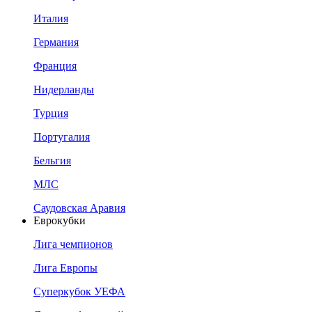
Италия
Германия
Франция
Нидерланды
Турция
Португалия
Бельгия
МЛС
Саудовская Аравия
Еврокубки
Лига чемпионов
Лига Европы
Суперкубок УЕФА