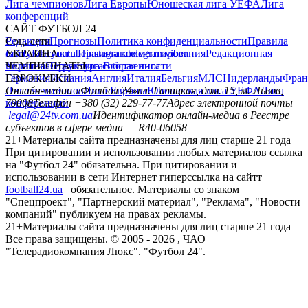
Лига чемпионов
Лига Европы
Юношеская лига УЕФА
Лига
конференций
САЙТ ФУТБОЛ 24
Редакция
Соц. сети
Прогнозы
Политика конфиденциальности
Правила
сайту
facebook
УКРАИНА
Контакты
x
youtube
Правила комментирования
instagram
telegram
viber
Редакционная
политика
Украина
ЧЕМПИОНАТЫ
Первая лига
Структура собственности
Вторая лига
Германия
ЕВРОКУБКИ
Испания
Англия
Италия
Бельгия
МЛС
Нидерланды
Фран
Лига чемпионов
Онлайн-медиа «Футбол 24»
Лига Европы
пл. Галицкая, дом. 15, м. Львов,
Юношеская лига УЕФА
Лига
конференций
79008
Телефон +380 (32) 229-77-77
Адрес электронной почты
legal@24tv.com.ua
Идентификатор онлайн-медиа в Реестре
субъектов в сфере медиа — R40-06058
21+
Материалы сайта предназначены для лиц старше 21 года
При цитировании и использовании любых материалов ссылка
на "Футбол 24" обязательна. При цитировании и
использовании в сети Интернет гиперссылка на сайтт
football24.ua
обязательное. Материалы со знаком
"Спецпроект", "Партнерский материал", "Реклама", "Новости
компаний" публикуем на правах рекламы.
21+
Материалы сайта предназначены для лиц старше 21 года
Все права защищены. © 2005 -
2026
, ЧАО
"Телерадиокомпания Люкс". "Футбол 24".