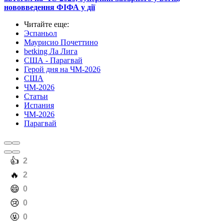
нововведення ФІФА у дії
Читайте еще
:
Эспаньол
Маурисио Почеттино
betking Ла Лига
США - Парагвай
Герой дня на ЧМ-2026
США
ЧМ-2026
Статьи
Испания
ЧМ-2026
Парагвай
️👍
2
️🔥
2
️😄
0
️😢
0
️🤬
0