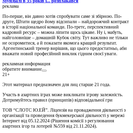
Мундіалі в 35 років і... розплакався
реклама
По-перше, він давно хотів спробувати саме зі збірною. По-
друге, Штати щедро йому відсипали – найдорожчий контракт
в історії національної команди. По-третє, перспективний
кадровий ресурс – можна ліпити щось цікаве. Ну і, мабуть,
найголовніше – домашній Кубок світу. Тут важливо не тільки
не осоромитися, а й показати якомога кращий результат.
Аргентинський тренер вирішив, що цього предостатньо, аби
вважати новий професійний виклик гідним своєї уваги.
рекламная информация
обратите внимание
21+
Этот материал предназначен для лиц старше 21 года.
Участь в азартних іграх може викликати ігрову залежність.
Дотримуйтесь правил (принципів) відповідальної гри
ТОВ “СЛОТС Ю.ЕЙ”. Ліцензія на провадження діяльності з
організації та проведення букмекерської діяльності у мережі
Інтернет від 05.12.2024 (Рішення комісії з регулювання
азартних ігор та лотерей №559 від 21.11.2024).