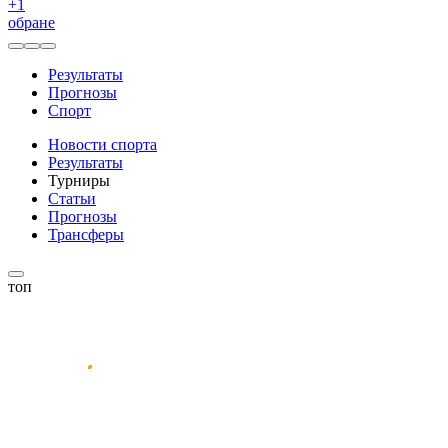
+
1
обране
Результаты
Прогнозы
Спорт
Новости спорта
Результаты
Турниры
Статьи
Прогнозы
Трансферы
топ