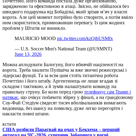
Почеттіно. Його команда постала дуже організованою,
зарядженою та ефективною в атаці. Звісно, не обійшлося без
швидкого подарунка від Бобадільї, який зрізав м’яч у власні
ворота. Але цей момент потрібно було створити, а потім вміло
ним скористатися, примноживши перевагу. Із цим жодних
проблем у Штатів не виникло.
MAURICIO MOOD
pic.twitter.com/kzQibUSMfx
— U.S. Soccer Men's National Team (@USMNT)
June 13, 2026
Можна аплодувати Балогуну, його вбивчій націленості на
ворота. Треба хвалити Пулішіча за вже звичні режисерські і
лідерські фунції. Та за всім цим стоїть титанічна робота
Почеттіно і його штабу. Аргентинець не лише вгадав зі
складом і тактикою, а й зумів налаштувати команду на
правильну струну. Бо коли перед грою
телефонує сам Трамп і
натякає
, що очікує побачити збірну у фіналі, а на грандіозному
Соу-Фай Стедіум сімдесят тисяч вболівальників вимагають
видовища, без шансу на помилку, дуже легко перегоріти і
накласти повні штани.
кстати
США розбили Парагвай на очах у Бекхема – перший
автогол на ЧС-2026, суперник Забарного у вогні,