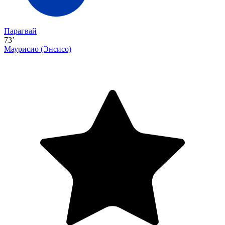
Парагвай
73’
Маурисио
(Энсисо)