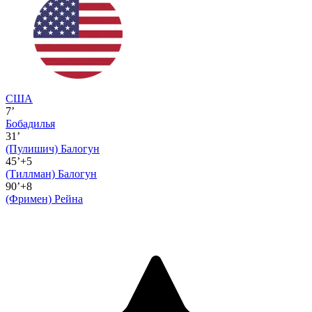
США
7’
Бобадилья
31’
(Пулишич)
Балогун
45’+5
(Тиллман)
Балогун
90’+8
(Фримен)
Рейна