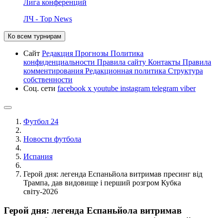
Лига конференций
ЛЧ - Top News
Ко всем турнирам
Сайт
Редакция
Прогнозы
Политика
конфиденциальности
Правила сайту
Контакты
Правила
комментирования
Редакционная политика
Структура
собственности
Соц. сети
facebook
x
youtube
instagram
telegram
viber
Футбол 24
Новости футбола
Испания
Герой дня: легенда Еспаньйола витримав пресинг від
Трампа, дав видовище і перший розгром Кубка
світу-2026
Герой дня: легенда Еспаньйола витримав