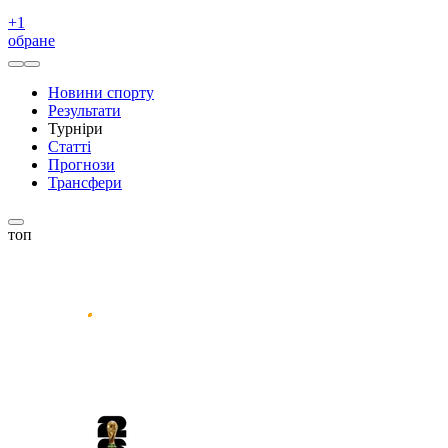
+
1
обране
Новини спорту
Результати
Турніри
Статті
Прогнози
Трансфери
топ