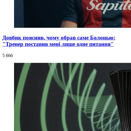
Довбик пояснив, чому обрав саме Болонью:
"Тренер поставив мені лише одне питання"
5 666