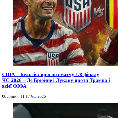
США – Бельгія: прогноз матчу 1/8 фіналу
ЧС-2026 – Де Брюйне і Лукаку проти Трампа і
всієї ФІФА
06 липня, 11:17
ЧС 2026