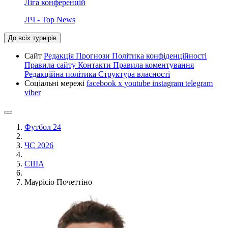
Ліга конференцій
ЛЧ - Top News
До всіх турнірів
Сайт
Редакція
Прогнози
Політика конфіденційності
Правила сайту
Контакти
Правила коментування
Редакційна політика
Структура власності
Соціальні мережі
facebook
x
youtube
instagram
telegram
viber
Футбол 24
ЧС 2026
США
Маурісіо Почеттіно