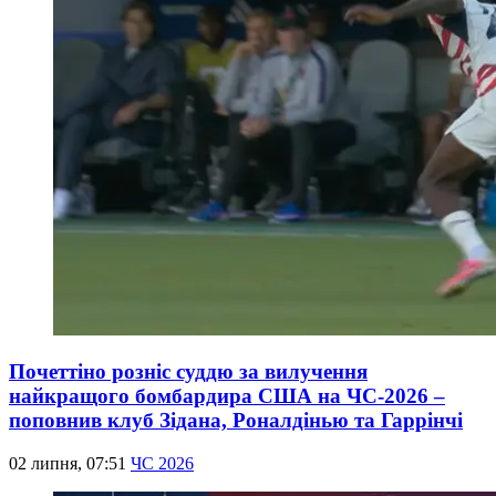
Почеттіно розніс суддю за вилучення
найкращого бомбардира США на ЧС-2026 –
поповнив клуб Зідана, Роналдінью та Гаррінчі
02 липня, 07:51
ЧС 2026