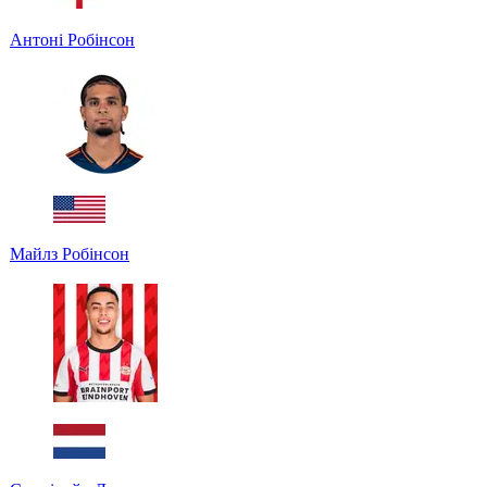
Антоні Робінсон
Майлз Робінсон