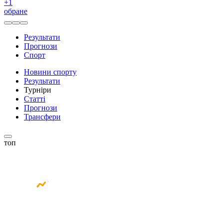
+
1
обране
Результати
Прогнози
Спорт
Новини спорту
Результати
Турніри
Статті
Прогнози
Трансфери
топ