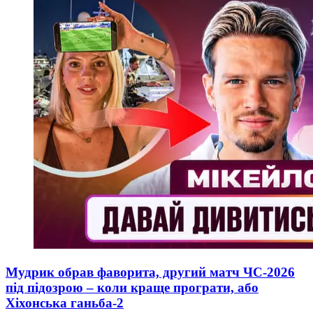
Мудрик обрав фаворита, другий матч ЧС-2026
під підозрою – коли краще програти, або
Хіхонська ганьба-2