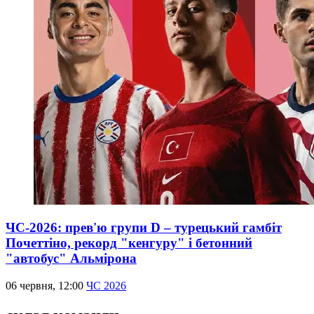
ЧС-2026: прев'ю групи D – турецький гамбіт
Почеттіно, рекорд "кенгуру" і бетонний
"автобус" Альмірона
06 червня, 12:00
ЧС 2026