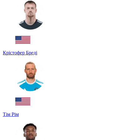
Крістофер Бреді
Тім Рім