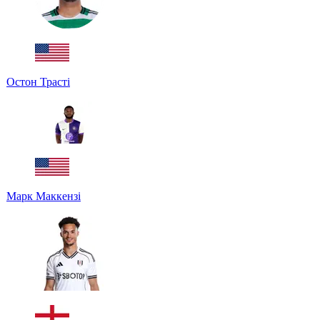
Остон Трасті
Марк Маккензі