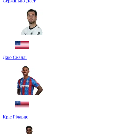
Сержіньйо Дест
Джо Скаллі
Кріс Річардс