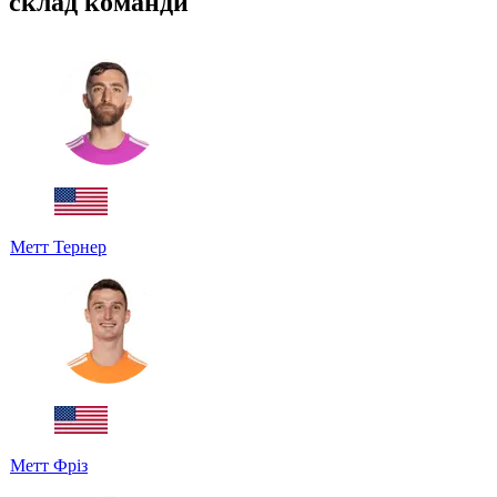
склад команди
Метт Тернер
Метт Фріз