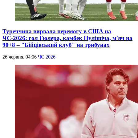
Туреччина вирвала перемогу в США на
ЧС-2026: гол Гюлера, камбек Пулішіча, м'яч на
90+8 – "Бійцівський клуб" на трибунах
26 червня, 04:06
ЧС 2026