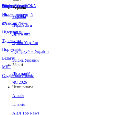
Збірна України
Італія
Суперкубок УЄФА
Україна
Німеччина
Ліга конференцій
Україна
Франція
ЛЧ - Top News
Перша ліга
Нідерланди
Друга ліга
Туреччина
Кубок України
Португалія
Суперкубок України
Бельгія
Збірна України
Збірні
МЛС
Ліга націй
Саудівська Аравія
ЧС 2026
Чемпіонати
Англія
Іспанія
АПЛ Top News