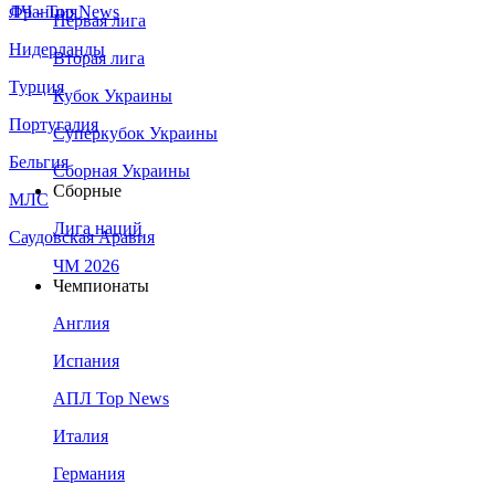
Франция
ЛЧ - Top News
Первая лига
Нидерланды
Вторая лига
Турция
Кубок Украины
Португалия
Суперкубок Украины
Бельгия
Сборная Украины
Сборные
МЛС
Лига наций
Саудовская Аравия
ЧМ 2026
Чемпионаты
Англия
Испания
АПЛ Top News
Италия
Германия