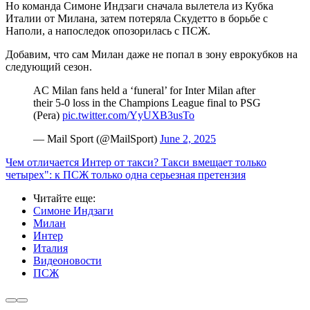
Но команда Симоне Индзаги сначала вылетела из Кубка
Италии от Милана, затем потеряла Скудетто в борьбе с
Наполи, а напоследок опозорилась с ПСЖ.
Добавим, что сам Милан даже не попал в зону еврокубков на
следующий сезон.
AC Milan fans held a ‘funeral’ for Inter Milan after
their 5-0 loss in the Champions League final to PSG
(Pera)
pic.twitter.com/YyUXB3usTo
— Mail Sport (@MailSport)
June 2, 2025
Чем отличается Интер от такси? Такси вмещает только
четырех": к ПСЖ только одна серьезная претензия
Читайте еще
:
Симоне Индзаги
Милан
Интер
Италия
Видеоновости
ПСЖ