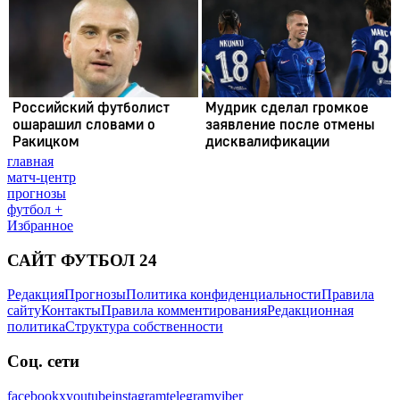
главная
матч-центр
прогнозы
футбол +
Избранное
САЙТ ФУТБОЛ 24
Редакция
Прогнозы
Политика конфиденциальности
Правила
сайту
Контакты
Правила комментирования
Редакционная
политика
Структура собственности
Соц. сети
facebook
x
youtube
instagram
telegram
viber