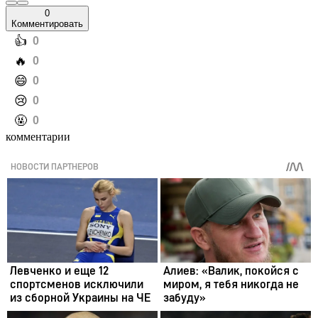
0
Комментировать
️👍
0
️🔥
0
️😄
0
️😢
0
️🤬
0
комментарии