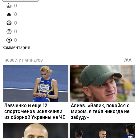
️👍
0
️🔥
0
️😄
0
️😢
0
️🤬
0
комментарии