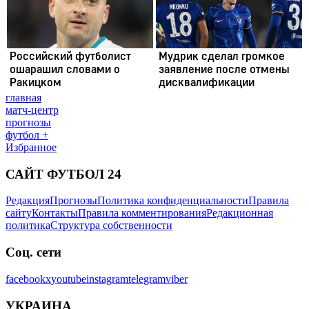
главная
матч-центр
прогнозы
футбол +
Избранное
САЙТ ФУТБОЛ 24
Редакция
Прогнозы
Политика конфиденциальности
Правила
сайту
Контакты
Правила комментирования
Редакционная
политика
Структура собственности
Соц. сети
facebook
x
youtube
instagram
telegram
viber
УКРАИНА