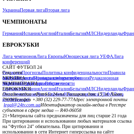
Украина
Первая лига
Вторая лига
ЧЕМПИОНАТЫ
Германия
Испания
Англия
Италия
Бельгия
МЛС
Нидерланды
Фран
ЕВРОКУБКИ
Лига чемпионов
Лига Европы
Юношеская лига УЕФА
Лига
конференций
САЙТ ФУТБОЛ 24
Редакция
Соц. сети
Прогнозы
Политика конфиденциальности
Правила
сайту
facebook
УКРАИНА
Контакты
x
youtube
Правила комментирования
instagram
telegram
viber
Редакционная
политика
Украина
ЧЕМПИОНАТЫ
Первая лига
Структура собственности
Вторая лига
Германия
ЕВРОКУБКИ
Испания
Англия
Италия
Бельгия
МЛС
Нидерланды
Фран
Лига чемпионов
Онлайн-медиа «Футбол 24»
Лига Европы
пл. Галицкая, дом. 15, м. Львов,
Юношеская лига УЕФА
Лига
конференций
79008
Телефон +380 (32) 229-77-77
Адрес электронной почты
legal@24tv.com.ua
Идентификатор онлайн-медиа в Реестре
субъектов в сфере медиа — R40-06058
21+
Материалы сайта предназначены для лиц старше 21 года
При цитировании и использовании любых материалов ссылка
на "Футбол 24" обязательна. При цитировании и
использовании в сети Интернет гиперссылка на сайтт