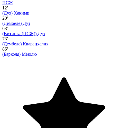
ПСЖ
12’
(Дуэ)
Хакими
20’
(Дембеле)
Дуэ
63’
(Витинья (ПСЖ))
Дуэ
73’
(Дембеле)
Кварацхелия
86’
(Барколя)
Меюлю