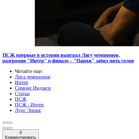
ПСЖ впервые в истории выиграл Лигу чемпионов,
разгромив "Интер" в финале – "Париж" забил пять голов
Читайте еще
:
Лига чемпионов
Интер
Симоне Индзаги
Статьи
ПСЖ
ПСЖ - Интер
Луис Энрик
0
Комментировать