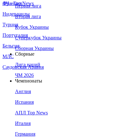
Франция
ЛЧ - Top News
Первая лига
Нидерланды
Вторая лига
Турция
Кубок Украины
Португалия
Суперкубок Украины
Бельгия
Сборная Украины
Сборные
МЛС
Лига наций
Саудовская Аравия
ЧМ 2026
Чемпионаты
Англия
Испания
АПЛ Top News
Италия
Германия