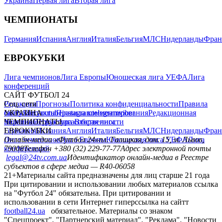
Украина
Первая лига
Вторая лига
ЧЕМПИОНАТЫ
Германия
Испания
Англия
Италия
Бельгия
МЛС
Нидерланды
Фран
ЕВРОКУБКИ
Лига чемпионов
Лига Европы
Юношеская лига УЕФА
Лига
конференций
САЙТ ФУТБОЛ 24
Редакция
Соц. сети
Прогнозы
Политика конфиденциальности
Правила
сайту
facebook
УКРАИНА
Контакты
x
youtube
Правила комментирования
instagram
telegram
viber
Редакционная
политика
Украина
ЧЕМПИОНАТЫ
Первая лига
Структура собственности
Вторая лига
Германия
ЕВРОКУБКИ
Испания
Англия
Италия
Бельгия
МЛС
Нидерланды
Фран
Лига чемпионов
Онлайн-медиа «Футбол 24»
Лига Европы
пл. Галицкая, дом. 15, м. Львов,
Юношеская лига УЕФА
Лига
конференций
79008
Телефон +380 (32) 229-77-77
Адрес электронной почты
legal@24tv.com.ua
Идентификатор онлайн-медиа в Реестре
субъектов в сфере медиа — R40-06058
21+
Материалы сайта предназначены для лиц старше 21 года
При цитировании и использовании любых материалов ссылка
на "Футбол 24" обязательна. При цитировании и
использовании в сети Интернет гиперссылка на сайтт
football24.ua
обязательное. Материалы со знаком
"Спецпроект", "Партнерский материал", "Реклама", "Новости