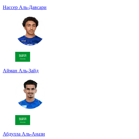
Нассер Аль-Давсари
Айман Аль-Зайд
Абдулла Аль-Анази