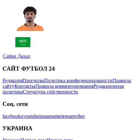
Сабри Дахал
САЙТ ФУТБОЛ 24
Редакция
Прогнозы
Политика конфиденциальности
Правила
сайту
Контакты
Правила комментирования
Редакционная
политика
Структура собственности
Соц. сети
facebook
x
youtube
instagram
telegram
viber
УКРАИНА