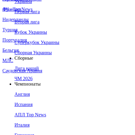
Украина
Франция
ЛЧ - Top News
Первая лига
Нидерланды
Вторая лига
Турция
Кубок Украины
Португалия
Суперкубок Украины
Бельгия
Сборная Украины
Сборные
МЛС
Лига наций
Саудовская Аравия
ЧМ 2026
Чемпионаты
Англия
Испания
АПЛ Top News
Италия