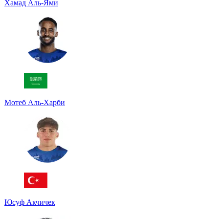
Хамад Аль-Ями
Мотеб Аль-Харби
Юсуф Акчичек