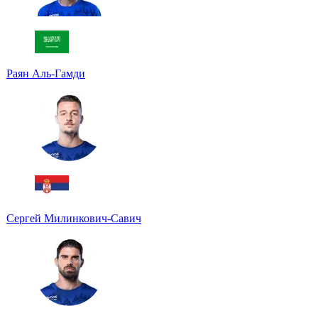
Раян Аль-Гамди
Сергей Милинкович-Савич