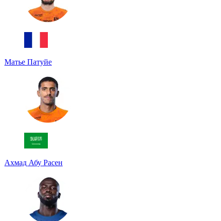
Матье Патуйе
Ахмад Абу Расен