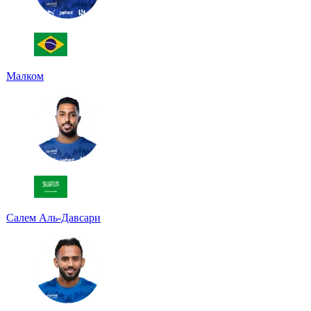
Малком
Салем Аль-Давсари