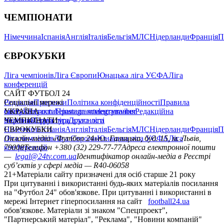
ЧЕМПІОНАТИ
Німеччина
Іспанія
Англія
Італія
Бельгія
МЛС
Нідерланди
Франція
П
ЄВРОКУБКИ
Ліга чемпіонів
Ліга Європи
Юнацька ліга УЄФА
Ліга
конференцій
САЙТ ФУТБОЛ 24
Редакція
Соціальні мережі
Прогнози
Політика конфіденційності
Правила
сайту
facebook
УКРАЇНА
Контакти
x
youtube
Правила коментування
instagram
telegram
viber
Редакційна
політика
Україна
ЧЕМПІОНАТИ
Перша ліга
Структура власності
Друга ліга
Німеччина
ЄВРОКУБКИ
Іспанія
Англія
Італія
Бельгія
МЛС
Нідерланди
Франція
П
Ліга чемпіонів
Онлайн-медіа «Футбол 24»
Ліга Європи
Юнацька ліга УЄФА
пл. Галицька, буд. 15, м. Львів,
Ліга
конференцій
79008
Телефон +380 (32) 229-77-77
Адреса електронної пошти
—
legal@24tv.com.ua
Ідентифікатор онлайн-медіа в Реєстрі
суб’єктів у сфері медіа — R40-06058
21+
Матеріали сайту призначені для осіб старше 21 року
При цитуванні і використанні будь-яких матеріалів посилання
на "Футбол 24" обов'язкове. При цитуванні і використанні в
мережі Інтернет гіперпосилання на сайт
football24.ua
обов'язкове. Матеріали зі знаком "Спецпроект",
"Партнерський матеріал", "Реклама", "Новини компаній"