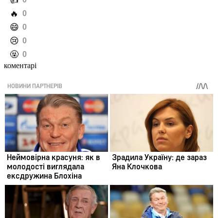
️👍
️🔥
0
️😄
0
️😢
0
️🤬
0
коментарі