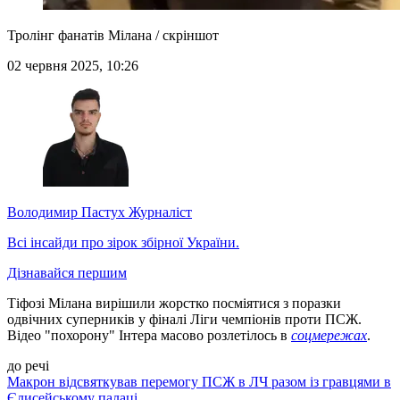
Тролінг фанатів Мілана / скріншот
02 червня 2025, 10:26
Володимир Пастух
Журналіст
Всі інсайди про зірок збірної України.
Дізнавайся першим
Тіфозі Мілана вирішили жорстко посміятися з поразки
одвічних суперників у фіналі Ліги чемпіонів проти ПСЖ.
Відео "похорону" Інтера масово розлетілось в
соцмережах
.
до речі
Макрон відсвяткував перемогу ПСЖ в ЛЧ разом із гравцями в
Єлисейському палаці