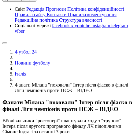
Сайт
Редакція
Прогнози
Політика конфіденційності
Правила сайту
Контакти
Правила коментування
Редакційна політика
Структура власності
Соціальні мережі
facebook
x
youtube
instagram
telegram
viber
Футбол 24
Новини футболу
Італія
Фанати Мілана "поховали" Інтер після фіаско в фіналі
Ліги чемпіонів проти ПСЖ – ВІДЕО
Фанати Мілана "поховали" Інтер після фіаско в
фіналі Ліги чемпіонів проти ПСЖ – ВІДЕО
Вболівальники "россонері" влаштували ходу з "труною"
Інтера після другого програного фіналу ЛЧ підопічними
Сімоне Індзагі за останні 3 роки.