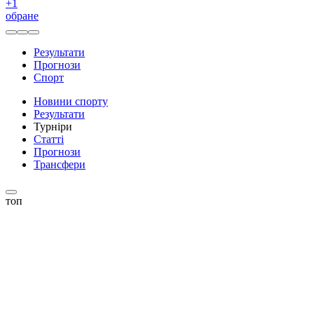
+
1
обране
Результати
Прогнози
Спорт
Новини спорту
Результати
Турніри
Статті
Прогнози
Трансфери
топ