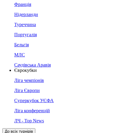
Франція
Нідерланди
Туреччина
Португалія
Бельгія
МЛС
Саудівська Аравія
Єврокубки
Ліга чемпіонів
Ліга Європи
Суперкубок УЄФА
Ліга конференцій
ЛЧ - Top News
До всіх турнірів