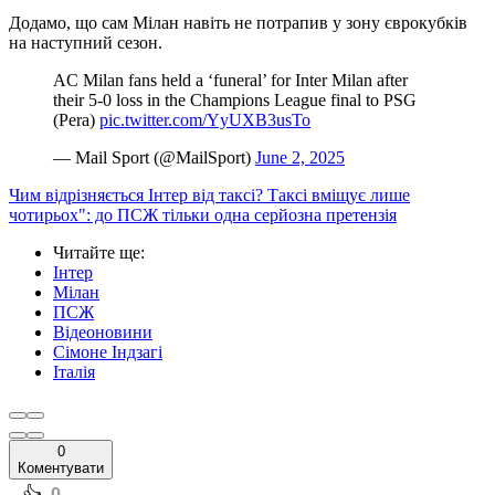
Додамо, що сам Мілан навіть не потрапив у зону єврокубків
на наступний сезон.
AC Milan fans held a ‘funeral’ for Inter Milan after
their 5-0 loss in the Champions League final to PSG
(Pera)
pic.twitter.com/YyUXB3usTo
— Mail Sport (@MailSport)
June 2, 2025
Чим відрізняється Інтер від таксі? Таксі вміщує лише
чотирьох": до ПСЖ тільки одна серйозна претензія
Читайте ще
:
Інтер
Мілан
ПСЖ
Відеоновини
Сімоне Індзагі
Італія
0
Коментувати
0