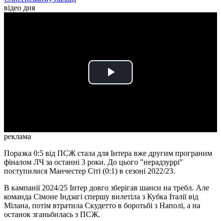
відео дня
Play
Video
реклама
Поразка 0:5 від ПСЖ стала для Інтера вже другим програним
фіналом ЛЧ за останні 3 роки. До цього "нерадзуррі"
поступилися Манчестер Сіті (0:1) в сезоні 2022/23.
В кампанії 2024/25 Інтер довго зберігав шанси на требл. Але
команда Сімоне Індзагі спершу вилетіла з Кубка Італії від
Мілана, потім втратила Скудетто в боротьбі з Наполі, а на
останок зганьбилась з ПСЖ.