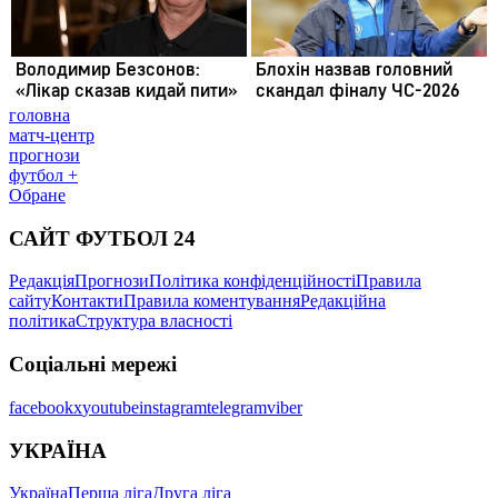
головна
матч-центр
прогнози
футбол +
Обране
САЙТ ФУТБОЛ 24
Редакція
Прогнози
Політика конфіденційності
Правила
сайту
Контакти
Правила коментування
Редакційна
політика
Структура власності
Соціальні мережі
facebook
x
youtube
instagram
telegram
viber
УКРАЇНА
Україна
Перша ліга
Друга ліга