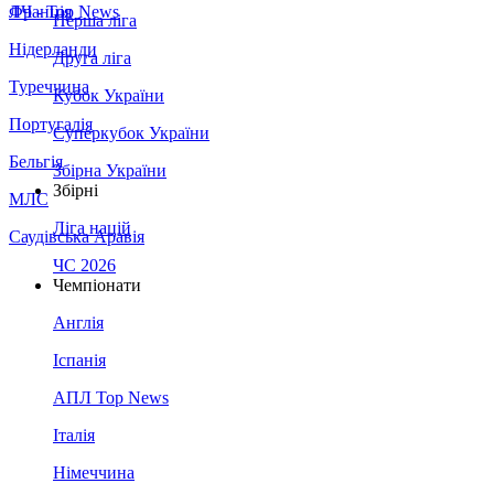
Франція
ЛЧ - Top News
Перша ліга
Нідерланди
Друга ліга
Туреччина
Кубок України
Португалія
Суперкубок України
Бельгія
Збірна України
Збірні
МЛС
Ліга націй
Саудівська Аравія
ЧС 2026
Чемпіонати
Англія
Іспанія
АПЛ Top News
Італія
Німеччина