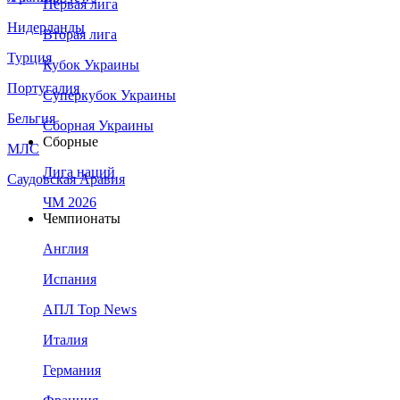
Первая лига
Нидерланды
Вторая лига
Турция
Кубок Украины
Португалия
Суперкубок Украины
Бельгия
Сборная Украины
Сборные
МЛС
Лига наций
Саудовская Аравия
ЧМ 2026
Чемпионаты
Англия
Испания
АПЛ Top News
Италия
Германия